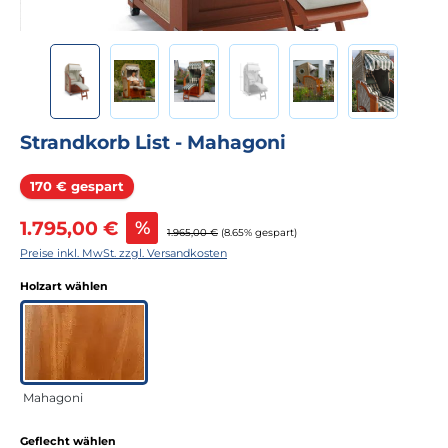
Strandkorb List - Mahagoni
Rabatt
170 € gespart
Verkaufspreis:
1.795,00 €
%
Regulärer Preis:
1.965,00 €
(8.65% gespart)
Preise inkl. MwSt. zzgl. Versandkosten
auswählen
Holzart wählen
Mahagoni
auswählen
Geflecht wählen