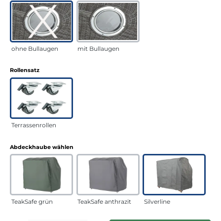
ohne Bullaugen
mit Bullaugen
auswählen
Rollensatz
Terrassenrollen
auswählen
Abdeckhaube wählen
TeakSafe grün
TeakSafe anthrazit
Silverline