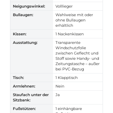
Neigungswinkel:
Volllieger
Bullaugen:
Wahlweise mit oder
ohne Bullaugen
erhältlich
Kissen:
1 Nackenkissen
Ausstattung:
Transparente
Windschutzfolie
zwischen Geflecht und
Stoff sowie Handy- und
Zeitungstasche – außer
bei PVC-Bezug
Tisch:
1 Klapptisch
Armlehnen:
Nein
Staufach unter der
Ja
Sitzbank:
Fußstützen:
1 einhängbare