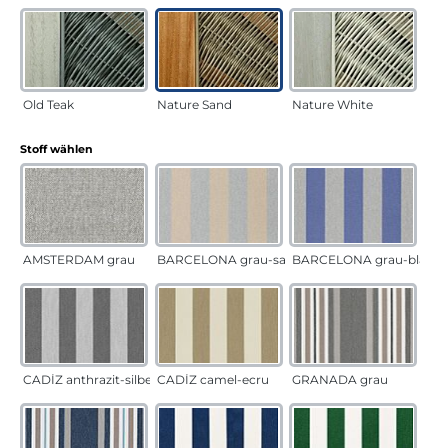
Old Teak
Nature Sand
Nature White
auswählen
Stoff wählen
AMSTERDAM grau
BARCELONA grau-sand
BARCELONA grau-blau
CADÍZ anthrazit-silber
CADÍZ camel-ecru
GRANADA grau