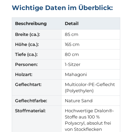
Wichtige Daten im Überblick:
Beschreibung
Detail
Breite (ca.):
85 cm
Höhe (ca.):
165 cm
Tiefe (ca.):
80 cm
Personen:
1-Sitzer
Holzart:
Mahagoni
Geflechtart:
Multicolor-PE-Geflecht
(Polyethylen)
Geflechtfarbe:
Nature Sand
Stoffmaterial:
Hochwertige Dralon®-
Stoffe aus 100 %
Polyacryl, absolut frei
von Stockflecken