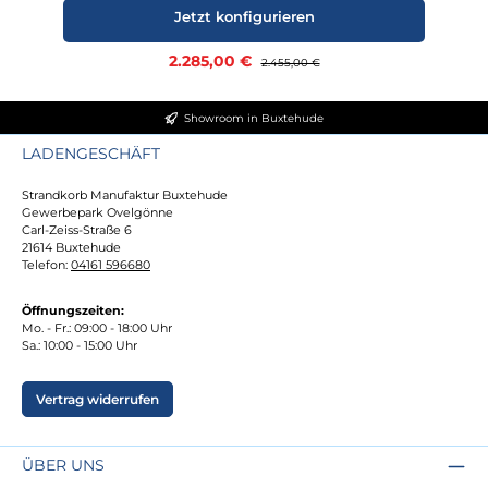
Jetzt konfigurieren
Verkaufspreis:
2.285,00 €
Regulärer Preis:
2.455,00 €
Showroom in Buxtehude
LADENGESCHÄFT
Strandkorb Manufaktur Buxtehude
Gewerbepark Ovelgönne
Carl-Zeiss-Straße 6
21614 Buxtehude
Telefon:
04161 596680
Öffnungszeiten:
Mo. - Fr.: 09:00 - 18:00 Uhr
Sa.: 10:00 - 15:00 Uhr
Vertrag widerrufen
ÜBER UNS