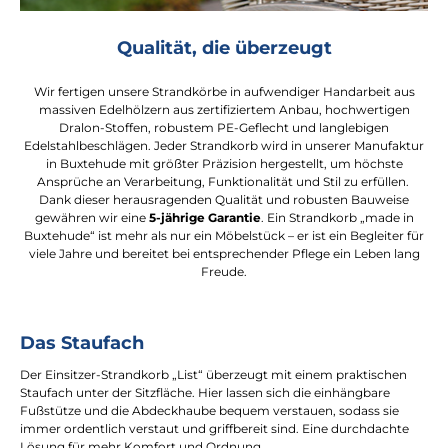
Qualität, die überzeugt
Wir fertigen unsere Strandkörbe in aufwendiger Handarbeit aus
massiven Edelhölzern aus zertifiziertem Anbau, hochwertigen
Dralon-Stoffen, robustem PE-Geflecht und langlebigen
Edelstahlbeschlägen. Jeder Strandkorb wird in unserer Manufaktur
in Buxtehude mit größter Präzision hergestellt, um höchste
Ansprüche an Verarbeitung, Funktionalität und Stil zu erfüllen.
Dank dieser herausragenden Qualität und robusten Bauweise
gewähren wir eine
5-jährige Garantie
. Ein Strandkorb „made in
Buxtehude“ ist mehr als nur ein Möbelstück – er ist ein Begleiter für
viele Jahre und bereitet bei entsprechender Pflege ein Leben lang
Freude.
Das Staufach
Der Einsitzer-Strandkorb „List“ überzeugt mit einem praktischen
Staufach unter der Sitzfläche. Hier lassen sich die einhängbare
Fußstütze und die Abdeckhaube bequem verstauen, sodass sie
immer ordentlich verstaut und griffbereit sind. Eine durchdachte
Lösung für mehr Komfort und Ordnung.