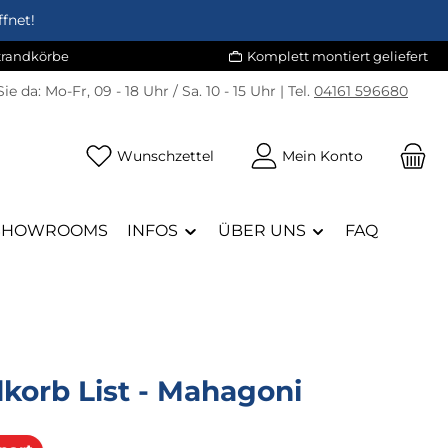
fnet!
Strandkörbe
Komplett montiert geliefert
Sie da:
Mo-Fr, 09 - 18 Uhr / Sa. 10 - 15 Uhr | Tel.
04161 596680
Du hast 0 Produkte auf dem Merk
Wunschzettel
Mein Konto
SHOWROOMS
INFOS
ÜBER UNS
FAQ
korb List - Mahagoni