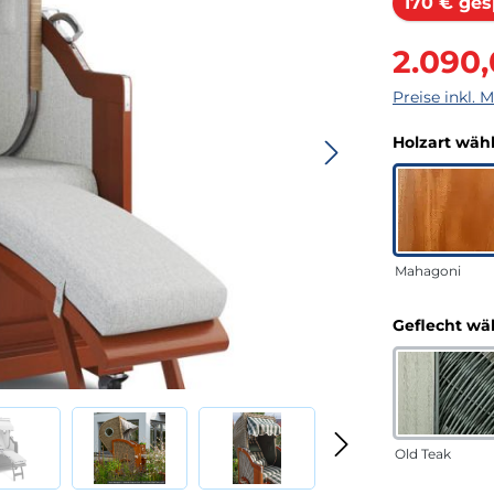
170 € ges
Verkaufsprei
2.090
Preise inkl. 
Holzart wäh
Mahagoni
Geflecht wä
Old Teak