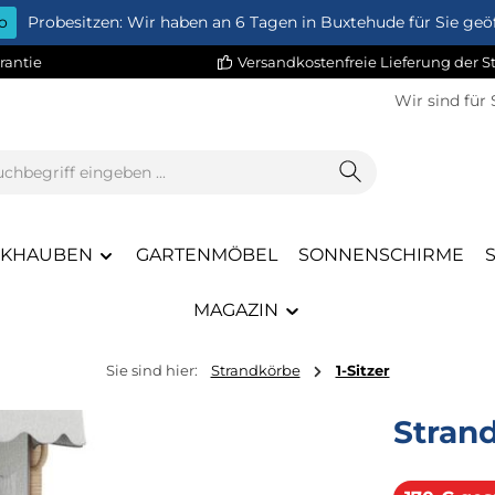
o
Probesitzen: Wir haben an 6 Tagen in Buxtehude für Sie geöf
rantie
Versandkostenfreie Lieferung der 
Wir sind für 
CKHAUBEN
GARTENMÖBEL
SONNENSCHIRME
MAGAZIN
Sie sind hier:
Strandkörbe
1-Sitzer
Strand