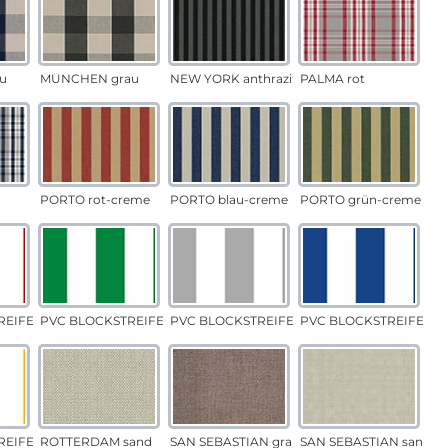
u
MÜNCHEN grau
NEW YORK anthrazit
PALMA rot
PORTO rot-creme
PORTO blau-creme
PORTO grün-creme
EIFEN rot
PVC BLOCKSTREIFEN grün
PVC BLOCKSTREIFEN grau
PVC BLOCKSTREIFEN b
EIFEN gelb
ROTTERDAM sand
SAN SEBASTIAN grau-sand
SAN SEBASTIAN sand