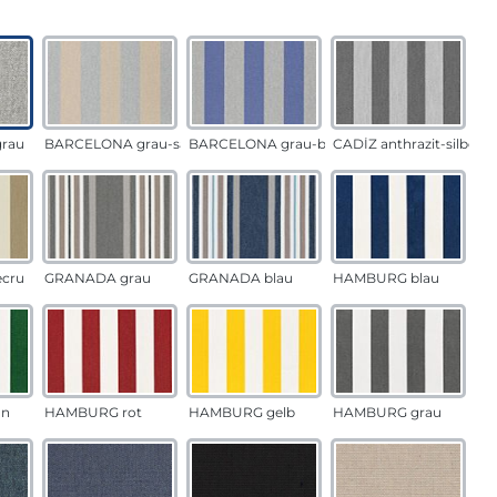
auswählen
n
rau
BARCELONA grau-sand
BARCELONA grau-blau
CADÍZ anthrazit-silber
ecru
GRANADA grau
GRANADA blau
HAMBURG blau
ün
HAMBURG rot
HAMBURG gelb
HAMBURG grau