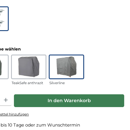
uswählen
n
auswählen
e wählen
TeakSafe anthrazit
Silverline
hl: Gib den gewünschten Wert ein oder benutze die Schaltfläche
In den Warenkorb
ttel hinzufügen
 bis 10 Tage oder zum Wunschtermin