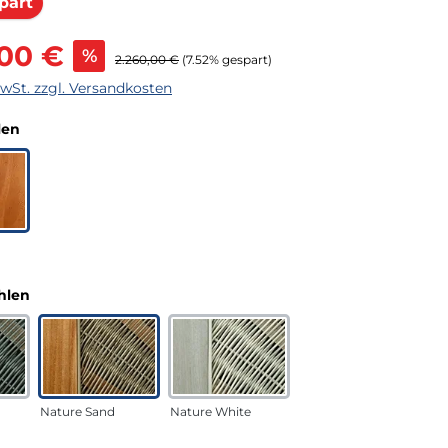
Rabatt
part
s:
,00 €
%
Regulärer Preis:
2.260,00 €
(7.52% gespart)
MwSt. zzgl. Versandkosten
auswählen
len
auswählen
hlen
Nature Sand
Nature White