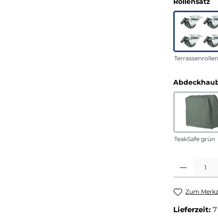
a
Rollensatz
Terrassenrolle
Abdeckhaub
TeakSafe grün
Produkt Anza
Zum Merkze
Lieferzeit:
7