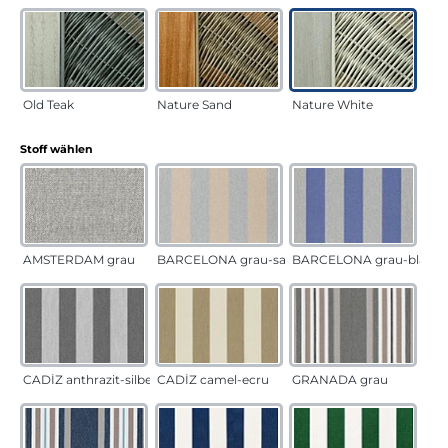
Old Teak
Nature Sand
Nature White
auswählen
Stoff wählen
AMSTERDAM grau
BARCELONA grau-sand
BARCELONA grau-blau
CADÍZ anthrazit-silber
CADÍZ camel-ecru
GRANADA grau