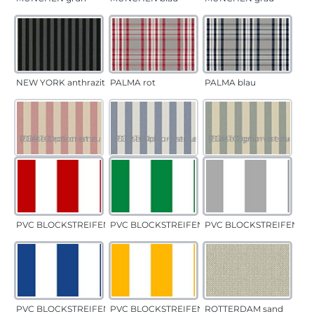
NEW YORK anthrazit
PALMA rot
PALMA blau
PORTO rot-creme
(Diese Option ist zurzeit nicht verfügbar.)
PORTO blau-creme
(Diese Option ist zurzeit nicht verfügbar.)
PORTO grün-creme
(Diese Option ist zurzeit 
PVC BLOCKSTREIFEN rot
PVC BLOCKSTREIFEN grün
PVC BLOCKSTREIFEN gr
PVC BLOCKSTREIFEN blau
PVC BLOCKSTREIFEN gelb
ROTTERDAM sand