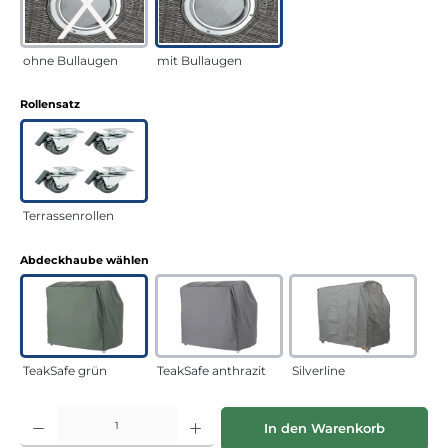
ohne Bullaugen
mit Bullaugen
auswählen
Rollensatz
Terrassenrollen
auswählen
Abdeckhaube wählen
TeakSafe grün
TeakSafe anthrazit
Silverline
Produkt Anzahl: Gib den gewünschten Wert ein oder benutze die Schaltflächen
In den Warenkorb