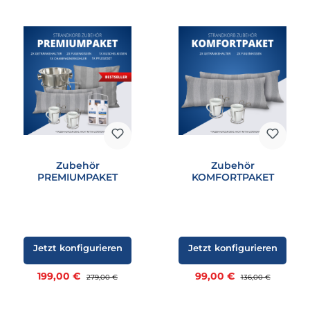
Zubehör
Zubehör
PREMIUMPAKET
KOMFORTPAKET
Jetzt konfigurieren
Jetzt konfigurieren
Verkaufspreis:
Verkaufspreis:
199,00 €
Regulärer Preis:
99,00 €
Regulärer Preis:
279,00 €
136,00 €