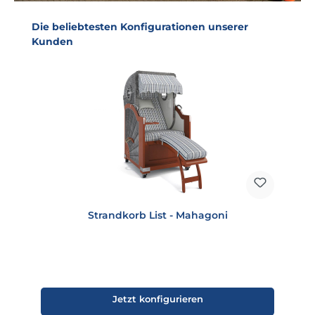
Produktgalerie überspringen
Die beliebtesten Konfigurationen unserer
Kunden
Strandkorb List - Mahagoni
Jetzt konfigurieren