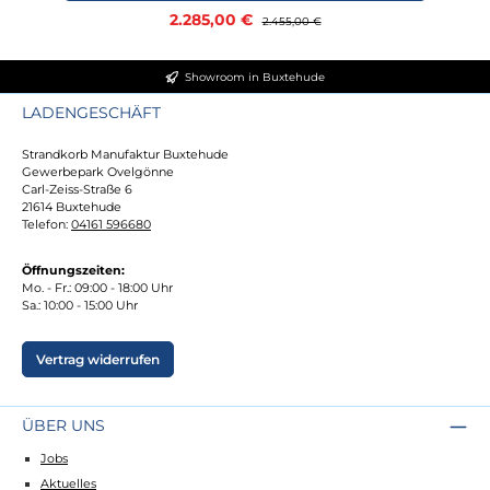
Verkaufspreis:
2.285,00 €
Regulärer Preis:
2.455,00 €
Showroom in Buxtehude
LADENGESCHÄFT
Strandkorb Manufaktur Buxtehude
Gewerbepark Ovelgönne
Carl-Zeiss-Straße 6
21614 Buxtehude
Telefon:
04161 596680
Öffnungszeiten:
Mo. - Fr.: 09:00 - 18:00 Uhr
Sa.: 10:00 - 15:00 Uhr
Vertrag widerrufen
ÜBER UNS
Jobs
Aktuelles