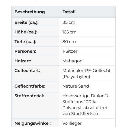
Beschreibung
Detail
Breite (ca.):
85 cm
Höhe (ca.):
165 cm
Tiefe (ca.):
80 cm
Personen:
1-Sitzer
Holzart:
Mahagoni
Geflechtart:
Multicolor-PE-Geflecht
(Polyethylen)
Geflechtfarbe:
Nature Sand
Stoffmaterial:
Hochwertige Dralon®-
Stoffe aus 100 %
Polyacryl, absolut frei
von Stockflecken
Neigungswinkel:
Volllieger