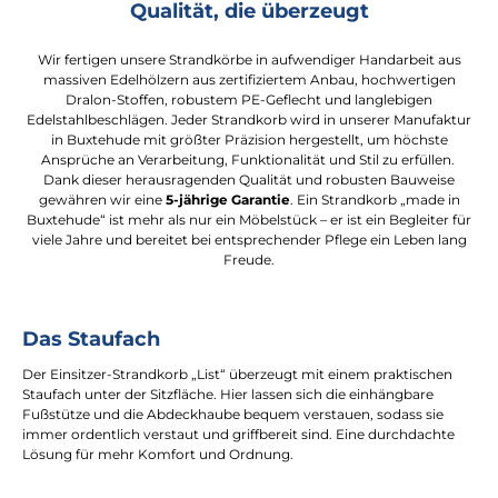
Qualität, die überzeugt
Wir fertigen unsere Strandkörbe in aufwendiger Handarbeit aus
massiven Edelhölzern aus zertifiziertem Anbau, hochwertigen
Dralon-Stoffen, robustem PE-Geflecht und langlebigen
Edelstahlbeschlägen. Jeder Strandkorb wird in unserer Manufaktur
in Buxtehude mit größter Präzision hergestellt, um höchste
Ansprüche an Verarbeitung, Funktionalität und Stil zu erfüllen.
Dank dieser herausragenden Qualität und robusten Bauweise
gewähren wir eine
5-jährige Garantie
. Ein Strandkorb „made in
Buxtehude“ ist mehr als nur ein Möbelstück – er ist ein Begleiter für
viele Jahre und bereitet bei entsprechender Pflege ein Leben lang
Freude.
Das Staufach
Der Einsitzer-Strandkorb „List“ überzeugt mit einem praktischen
Staufach unter der Sitzfläche. Hier lassen sich die einhängbare
Fußstütze und die Abdeckhaube bequem verstauen, sodass sie
immer ordentlich verstaut und griffbereit sind. Eine durchdachte
Lösung für mehr Komfort und Ordnung.