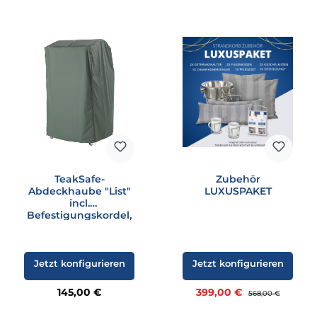
TeakSafe-
Zubehör
Abdeckhaube "List"
LUXUSPAKET
incl.
Befestigungskordel,
grün
Jetzt konfigurieren
Jetzt konfigurieren
Regulärer Preis:
Verkaufspreis:
145,00 €
399,00 €
Regulärer Preis:
568,00 €