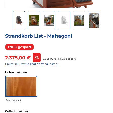
Strandkorb List - Mahagoni
Rabatt
170 € gespart
Verkaufspreis:
2.375,00 €
%
Regulärer Preis:
2.545,00 €
(6.68% gespart)
Preise inkl. MwSt. zzgl. Versandkosten
auswählen
Holzart wählen
Mahagoni
auswählen
Geflecht wählen