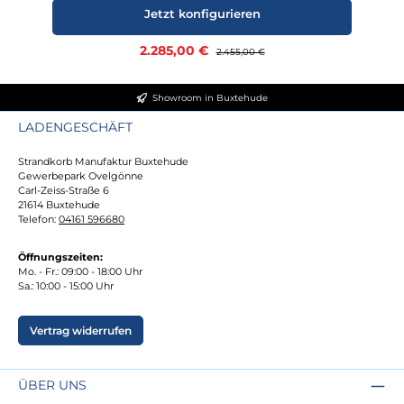
Jetzt konfigurieren
Verkaufspreis:
2.285,00 €
Regulärer Preis:
2.455,00 €
Showroom in Buxtehude
LADENGESCHÄFT
Strandkorb Manufaktur Buxtehude
Gewerbepark Ovelgönne
Carl-Zeiss-Straße 6
21614 Buxtehude
Telefon:
04161 596680
Öffnungszeiten:
Mo. - Fr.: 09:00 - 18:00 Uhr
Sa.: 10:00 - 15:00 Uhr
Vertrag widerrufen
ÜBER UNS