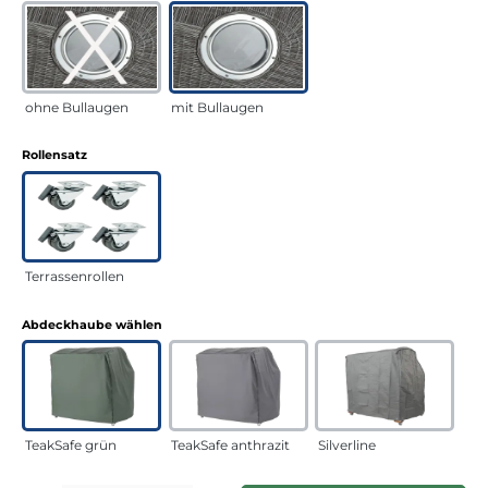
ohne Bullaugen
mit Bullaugen
auswählen
Rollensatz
Terrassenrollen
auswählen
Abdeckhaube wählen
TeakSafe grün
TeakSafe anthrazit
Silverline