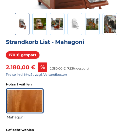
Strandkorb List - Mahagoni
Rabatt
170 € gespart
Verkaufspreis:
2.180,00 €
%
Regulärer Preis:
2.350,00 €
(7.23% gespart)
Preise inkl. MwSt. zzgl. Versandkosten
auswählen
Holzart wählen
Mahagoni
auswählen
Geflecht wählen