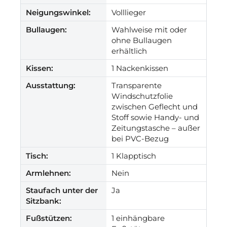
Neigungswinkel:
Volllieger
Bullaugen:
Wahlweise mit oder
ohne Bullaugen
erhältlich
Kissen:
1 Nackenkissen
Ausstattung:
Transparente
Windschutzfolie
zwischen Geflecht und
Stoff sowie Handy- und
Zeitungstasche – außer
bei PVC-Bezug
Tisch:
1 Klapptisch
Armlehnen:
Nein
Staufach unter der
Ja
Sitzbank:
Fußstützen:
1 einhängbare