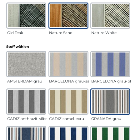
Old Teak
Nature Sand
Nature White
auswählen
Stoff wählen
AMSTERDAM grau
BARCELONA grau-sand
BARCELONA grau-blau
CADÍZ anthrazit-silber
CADÍZ camel-ecru
GRANADA grau