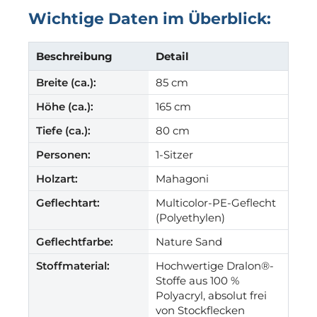
Wichtige Daten im Überblick:
Beschreibung
Detail
Breite (ca.):
85 cm
Höhe (ca.):
165 cm
Tiefe (ca.):
80 cm
Personen:
1-Sitzer
Holzart:
Mahagoni
Geflechtart:
Multicolor-PE-Geflecht
(Polyethylen)
Geflechtfarbe:
Nature Sand
Stoffmaterial:
Hochwertige Dralon®-
Stoffe aus 100 %
Polyacryl, absolut frei
von Stockflecken