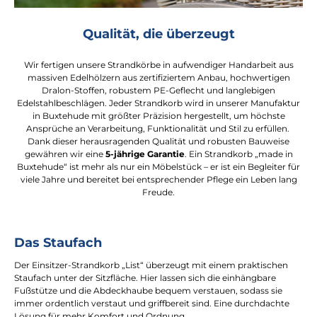
Qualität, die überzeugt
Wir fertigen unsere Strandkörbe in aufwendiger Handarbeit aus
massiven Edelhölzern aus zertifiziertem Anbau, hochwertigen
Dralon-Stoffen, robustem PE-Geflecht und langlebigen
Edelstahlbeschlägen. Jeder Strandkorb wird in unserer Manufaktur
in Buxtehude mit größter Präzision hergestellt, um höchste
Ansprüche an Verarbeitung, Funktionalität und Stil zu erfüllen.
Dank dieser herausragenden Qualität und robusten Bauweise
gewähren wir eine
5-jährige Garantie
. Ein Strandkorb „made in
Buxtehude“ ist mehr als nur ein Möbelstück – er ist ein Begleiter für
viele Jahre und bereitet bei entsprechender Pflege ein Leben lang
Freude.
Das Staufach
Der Einsitzer-Strandkorb „List“ überzeugt mit einem praktischen
Staufach unter der Sitzfläche. Hier lassen sich die einhängbare
Fußstütze und die Abdeckhaube bequem verstauen, sodass sie
immer ordentlich verstaut und griffbereit sind. Eine durchdachte
Lösung für mehr Komfort und Ordnung.