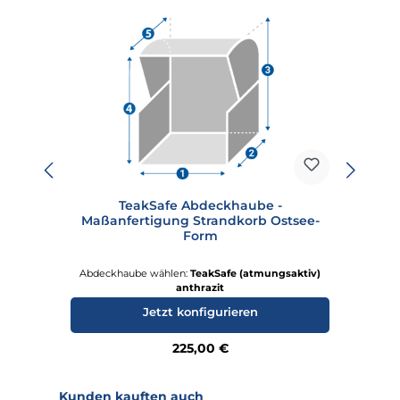
TeakSafe Abdeckhaube -
Te
Maßanfertigung Strandkorb Ostsee-
Form
Abdeckhaube wählen:
TeakSafe (atmungsaktiv)
A
anthrazit
Jetzt konfigurieren
Regulärer Preis:
225,00 €
Produktgalerie überspringen
Kunden kauften auch