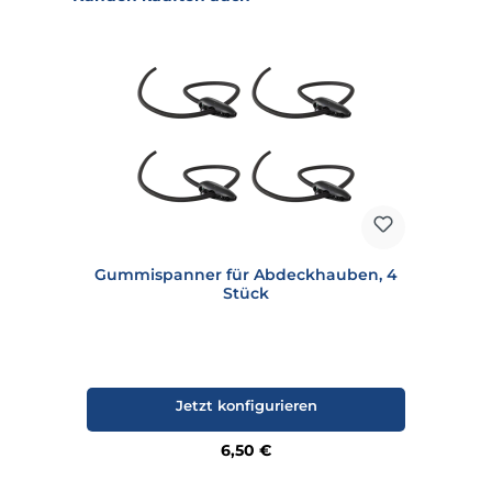
Gummispanner für Abdeckhauben, 4
Stück
Jetzt konfigurieren
Regulärer Preis:
6,50 €