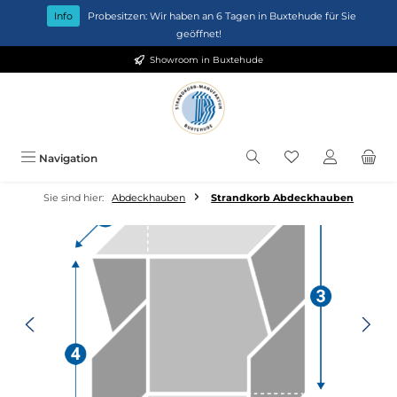
Zum Hauptinhalt springen
Info
Probesitzen: Wir haben an 6 Tagen in Buxtehude für Sie
geöffnet!
Showroom in Buxtehude
Du hast 0 Produkt
Navigation
Sie sind hier:
Abdeckhauben
Strandkorb Abdeckhauben
Bildergalerie überspringen