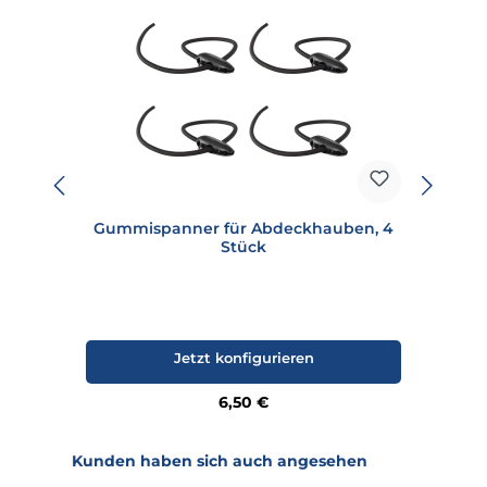
Gummispanner für Abdeckhauben, 4
Stück
Jetzt konfigurieren
Regulärer Preis:
6,50 €
Produktgalerie überspringen
Kunden haben sich auch angesehen