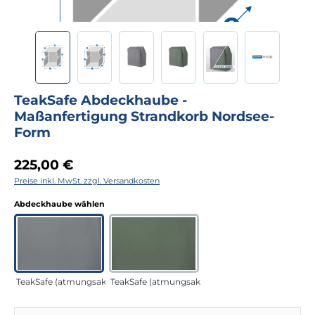
TeakSafe Abdeckhaube -
Maßanfertigung Strandkorb Nordsee-
Form
Regulärer Preis:
225,00 €
Preise inkl. MwSt. zzgl. Versandkosten
auswählen
Abdeckhaube wählen
TeakSafe (atmungsaktiv) anthrazit
TeakSafe (atmungsaktiv) grün