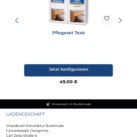
Pflegeset Teak
Jetzt konfigurieren
Regulärer Preis:
49,00 €
Showroom in Buxtehude
LADENGESCHÄFT
Strandkorb Manufaktur Buxtehude
Gewerbepark Ovelgönne
Carl-Zeiss-Straße 6