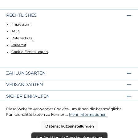
RECHTLICHES
Impressum
AGB
Datenschutz
Widerruf
Cookie-Einstellungen
ZAHLUNGSARTEN
VERSANDARTEN
SICHER EINKAUFEN
ÜBER UNS
Diese Website verwendet Cookies, um Ihnen die bestmögliche
Funktionalität bieten zu können...
Mehr Informationen
.
NEWSLETTER
Datenschutzeinstellungen
Nur funktionale Cookies akzeptieren