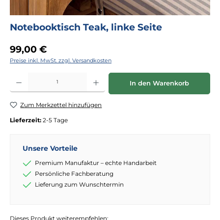
Notebooktisch Teak, linke Seite
Regulärer Preis:
99,00 €
Preise inkl. MwSt. zzgl. Versandkosten
Produkt Anzahl: Gib den gewünschten Wert ein oder benutze die Schaltflächen
In den Warenkorb
Zum Merkzettel hinzufügen
Lieferzeit:
2-5 Tage
Unsere Vorteile
Premium Manufaktur – echte Handarbeit
Persönliche Fachberatung
Lieferung zum Wunschtermin
Dieses Produkt weiterempfehlen: