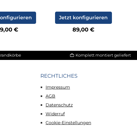
konfigurieren
Jetzt konfigurieren
egulärer Preis:
Regulärer Preis:
9,00 €
89,00 €
Strandkörbe
Komplett montiert geliefert
RECHTLICHES
Impressum
AGB
Datenschutz
Widerruf
Cookie-Einstellungen