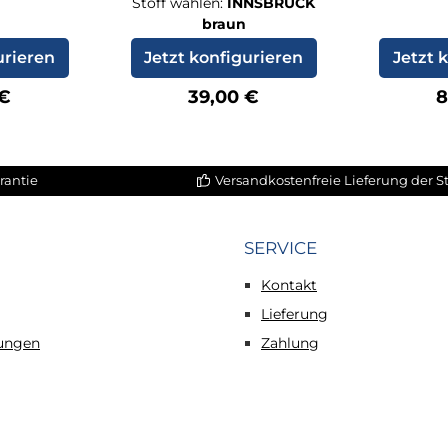
Stoff wählen:
INNSBRUCK
braun
urieren
Jetzt konfigurieren
Jetzt 
rer Preis:
Regulärer Preis:
R
 €
39,00 €
8
rantie
Versandkostenfreie Lieferung der 
SERVICE
Kontakt
Lieferung
tungen
Zahlung