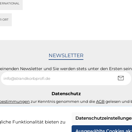
TERNATIONAL
R ORT
NEWSLETTER
heinenden Newsletter und Sie werden stets unter den Ersten sei
E-
Mail-
Adresse
*
Datenschutz
zbestimmungen
zur Kenntnis genommen und die
AGB
gelesen und b
Datenschutzeinstellunge
iche Funktionalität bieten zu
. Mehrwertsteuer zzgl.
Versandkosten
und ggf. Nachnahmegebühren, wenn n
Ausgewählte Cookies ak