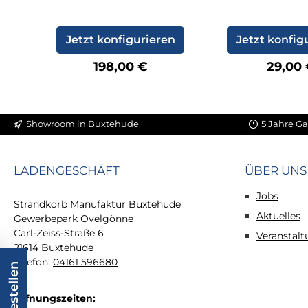
Jetzt konfigurieren
Jetzt konfig
Regulärer Preis:
Regulä
198,00 €
29,00
Showroom in Buxtehude
5 Jahre Ga
LADENGESCHÄFT
ÜBER UNS
Jobs
Strandkorb Manufaktur Buxtehude
Aktuelles
Gewerbepark Ovelgönne
Carl-Zeiss-Straße 6
Veranstal
21614 Buxtehude
Telefon:
04161 596680
Öffnungszeiten: