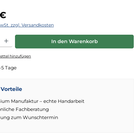
eis:
 €
MwSt. zzgl. Versandkosten
hl: Gib den gewünschten Wert ein oder benutze die Schaltfläche
In den Warenkorb
ttel hinzufügen
-5 Tage
Vorteile
ium Manufaktur – echte Handarbeit
önliche Fachberatung
erung zum Wunschtermin