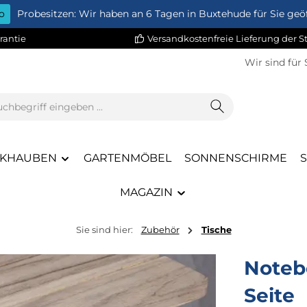
o
Probesitzen: Wir haben an 6 Tagen in Buxtehude für Sie geöf
rantie
Versandkostenfreie Lieferung der 
Wir sind für 
KHAUBEN
GARTENMÖBEL
SONNENSCHIRME
MAGAZIN
Sie sind hier:
Zubehör
Tische
Notebo
Seite