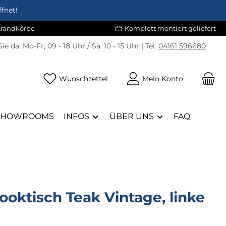
fnet!
Strandkörbe
Komplett montiert geliefert
Sie da:
Mo-Fr, 09 - 18 Uhr / Sa. 10 - 15 Uhr | Tel.
04161 596680
Du hast 0 Produkte auf dem Merk
Wunschzettel
Mein Konto
SHOWROOMS
INFOS
ÜBER UNS
FAQ
oktisch Teak Vintage, linke