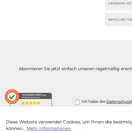
LIEFERUNG IN
ABHOLUNG VO
Abonnieren Sie jetzt einfach unseren regelmäßig ersc
AUSGEZEICHNET
.org
Kundenbewertungen
Ich habe die
Datenschut
SEHR GUT
4.91
/ 5.00
4.711 Bewertungen
Diese Website verwendet Cookies, um Ihnen die bestmögl
von hier, google.de,
Alle Preise inkl. gesetzl
können...
Mehr Informationen
.
amazon.de, facebook.com