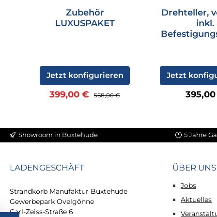
Zubehör
Drehteller, v
LUXUSPAKET
inkl.
Befestigung
al
Jetzt konfigurieren
Jetzt konfig
Verkaufspreis:
Regulärer Preis:
Regulär
399,00 €
395,00
568,00 €
Showroom in Buxtehude
5 Jahre Ga
LADENGESCHÄFT
ÜBER UNS
Jobs
Strandkorb Manufaktur Buxtehude
Aktuelles
Gewerbepark Ovelgönne
Carl-Zeiss-Straße 6
Veranstal