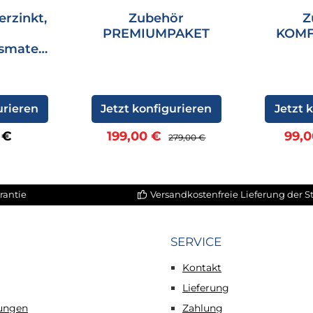
erzinkt,
Zubehör
Z
PREMIUMPAKET
KOMF
smateri
urieren
Jetzt konfigurieren
Jetzt 
er Preis:
Verkaufspreis:
Regulärer Preis:
Verk
 €
199,00 €
99,
279,00 €
rantie
Versandkostenfreie Lieferung der 
SERVICE
Kontakt
Lieferung
tungen
Zahlung