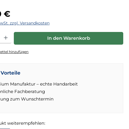
eis:
0 €
MwSt. zzgl. Versandkosten
hl: Gib den gewünschten Wert ein oder benutze die Schaltfläche
In den Warenkorb
ttel hinzufügen
Vorteile
ium Manufaktur – echte Handarbeit
önliche Fachberatung
erung zum Wunschtermin
ukt weiterempfehlen: