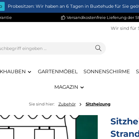
o
Probesitzen: Wir haben an 6 Tagen in Buxtehude für Sie geöf
rantie
Versandkostenfreie Lieferung der 
Wir sind für 
KHAUBEN
GARTENMÖBEL
SONNENSCHIRME
MAGAZIN
Sie sind hier:
Zubehör
Sitzheizung
Sitzhe
Stran