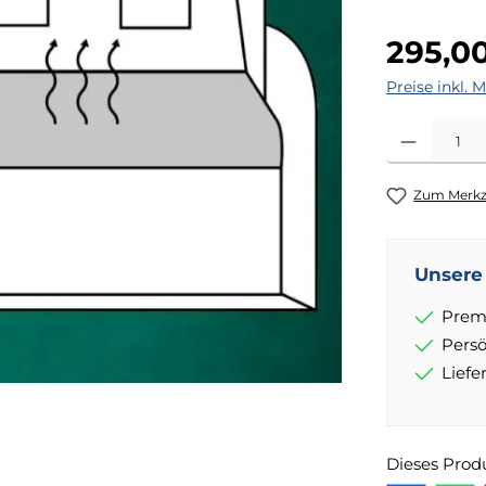
Regulärer Pr
295,0
Preise inkl. 
Produkt Anza
Zum Merkze
Unsere 
Prem
Pers
Lief
Dieses Prod