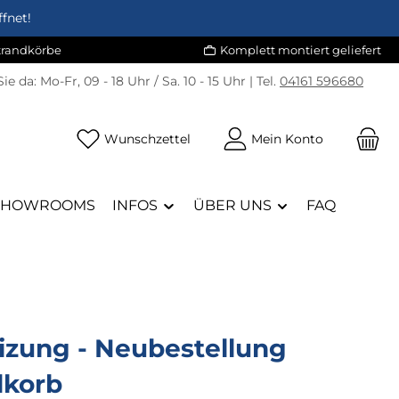
fnet!
Strandkörbe
Komplett montiert geliefert
Sie da:
Mo-Fr, 09 - 18 Uhr / Sa. 10 - 15 Uhr | Tel.
04161 596680
Du hast 0 Produkte auf dem Merk
Wunschzettel
Mein Konto
SHOWROOMS
INFOS
ÜBER UNS
FAQ
izung - Neubestellung
dkorb