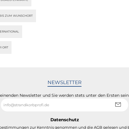
BIS ZUM WUNSCHORT
TERNATIONAL
R ORT
NEWSLETTER
heinenden Newsletter und Sie werden stets unter den Ersten sei
E-
Mail-
Adresse
*
Datenschutz
zbestimmungen
zur Kenntnis genommen und die
AGB
gelesen und b