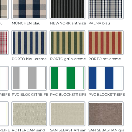
au
MÜNCHEN blau
NEW YORK anthrazit
PALMA blau
PORTO blau-creme
PORTO grün-creme
PORTO rot-creme
EIFEN rot
PVC BLOCKSTREIFEN grau
PVC BLOCKSTREIFEN grün
PVC BLOCKSTREIFEN b
EIFEN gelb
ROTTERDAM sand
SAN SEBASTIAN sand
SAN SEBASTIAN grau-s