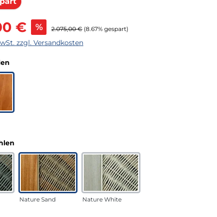
Rabatt
part
s:
00 €
%
Regulärer Preis:
2.075,00 €
(8.67% gespart)
MwSt. zzgl. Versandkosten
auswählen
len
auswählen
hlen
Nature Sand
Nature White