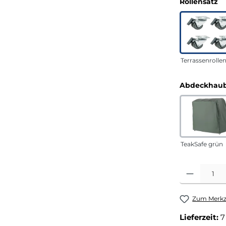
a
Rollensatz
Terrassenrolle
Abdeckhaub
TeakSafe grün
Produkt Anza
Zum Merkze
Lieferzeit:
7