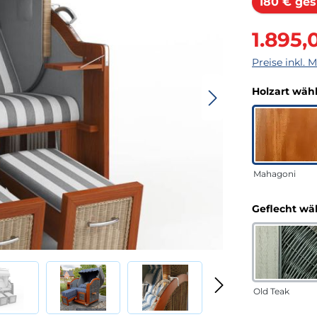
180 € ges
Verkaufsprei
1.895,
Preise inkl. 
Holzart wäh
Mahagoni
Geflecht wä
Old Teak