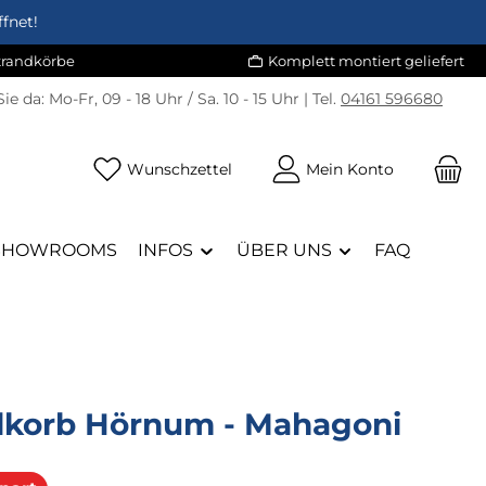
fnet!
Strandkörbe
Komplett montiert geliefert
Sie da:
Mo-Fr, 09 - 18 Uhr / Sa. 10 - 15 Uhr | Tel.
04161 596680
Du hast 0 Produkte auf dem Merk
Wunschzettel
Mein Konto
SHOWROOMS
INFOS
ÜBER UNS
FAQ
dkorb Hörnum - Mahagoni