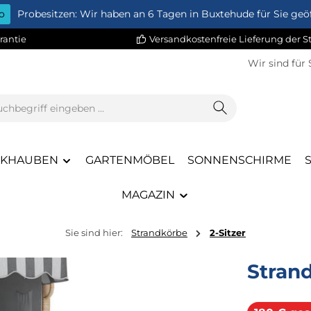
o
Probesitzen: Wir haben an 6 Tagen in Buxtehude für Sie geöf
rantie
Versandkostenfreie Lieferung der 
Wir sind für 
CKHAUBEN
GARTENMÖBEL
SONNENSCHIRME
MAGAZIN
Sie sind hier:
Strandkörbe
2-Sitzer
Stran