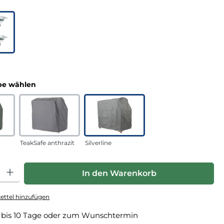
uswählen
n
auswählen
e wählen
TeakSafe anthrazit
Silverline
hl: Gib den gewünschten Wert ein oder benutze die Schaltfläche
In den Warenkorb
ttel hinzufügen
 bis 10 Tage oder zum Wunschtermin