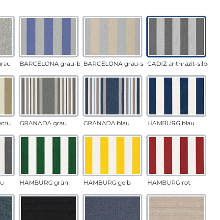
auswählen
n
rau
BARCELONA grau-blau
BARCELONA grau-sand
CADÍZ anthrazit-silber
ecru
GRANADA grau
GRANADA blau
HAMBURG blau
u
HAMBURG grün
HAMBURG gelb
HAMBURG rot