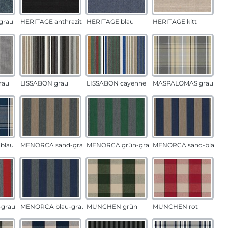
grau
HERITAGE anthrazit
HERITAGE blau
HERITAGE kitt
rau
LISSABON grau
LISSABON cayenne
MASPALOMAS grau
blau
MENORCA sand-grau
MENORCA grün-grau
MENORCA sand-blau
grau
MENORCA blau-grau
MÜNCHEN grün
MÜNCHEN rot