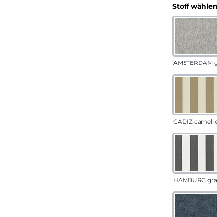
Stoff wähle
AMSTERDAM g
CADÍZ camel-
HAMBURG gra