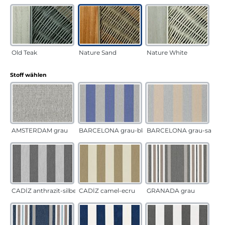
Old Teak
Nature Sand
Nature White
auswählen
Stoff wählen
AMSTERDAM grau
BARCELONA grau-blau
BARCELONA grau-sand
CADÍZ anthrazit-silber
CADÍZ camel-ecru
GRANADA grau