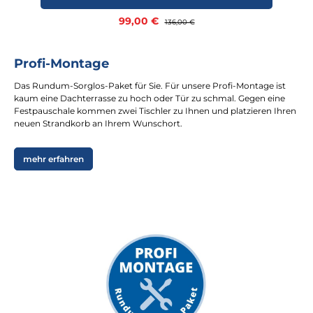
Verkaufspreis:
99,00 €
Regulärer Preis:
136,00 €
Profi-Montage
Das Rundum-Sorglos-Paket für Sie. Für unsere Profi-Montage ist
kaum eine Dachterrasse zu hoch oder Tür zu schmal. Gegen eine
Festpauschale kommen zwei Tischler zu Ihnen und platzieren Ihren
neuen Strandkorb an Ihrem Wunschort.
mehr erfahren