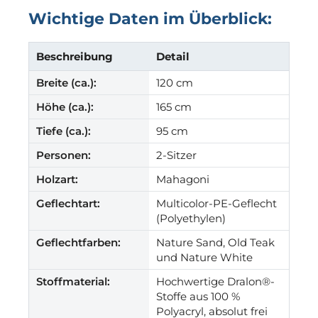
Wichtige Daten im Überblick:
Beschreibung
Detail
Breite (ca.):
120 cm
Höhe (ca.):
165 cm
Tiefe (ca.):
95 cm
Personen:
2-Sitzer
Holzart:
Mahagoni
Geflechtart:
Multicolor-PE-Geflecht
(Polyethylen)
Geflechtfarben:
Nature Sand, Old Teak
und Nature White
Stoffmaterial:
Hochwertige Dralon®-
Stoffe aus 100 %
Polyacryl, absolut frei