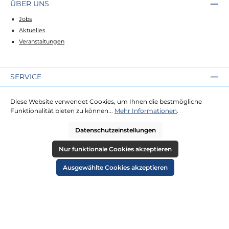
ÜBER UNS
Jobs
Aktuelles
Veranstaltungen
SERVICE
Kontakt
Diese Website verwendet Cookies, um Ihnen die bestmögliche
Lieferung
Funktionalität bieten zu können...
Mehr Informationen
.
Zahlung
Datenschutzeinstellungen
RECHTLICHES
Nur funktionale Cookies akzeptieren
Impressum
Ausgewählte Cookies akzeptieren
AGB
Datenschutz
Widerruf
Cookie-Einstellungen