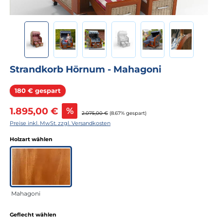
Strandkorb Hörnum - Mahagoni
Rabatt
180 € gespart
Verkaufspreis:
1.895,00 €
%
Regulärer Preis:
2.075,00 €
(8.67% gespart)
Preise inkl. MwSt. zzgl. Versandkosten
auswählen
Holzart wählen
Mahagoni
auswählen
Geflecht wählen