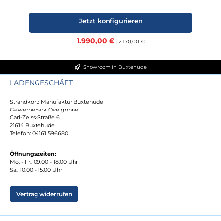
Jetzt konfigurieren
Verkaufspreis:
1.990,00 €
Regulärer Preis:
2.170,00 €
Showroom in Buxtehude
LADENGESCHÄFT
Strandkorb Manufaktur Buxtehude
Gewerbepark Ovelgönne
Carl-Zeiss-Straße 6
21614 Buxtehude
Telefon:
04161 596680
Öffnungszeiten:
Mo. - Fr.: 09:00 - 18:00 Uhr
Sa.: 10:00 - 15:00 Uhr
Vertrag widerrufen