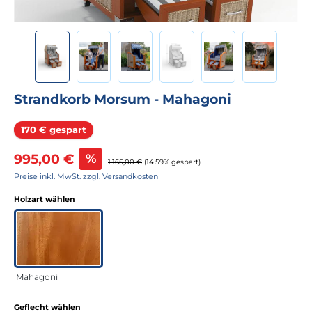
Strandkorb Morsum - Mahagoni
Rabatt
170 € gespart
Verkaufspreis:
995,00 €
%
Regulärer Preis:
1.165,00 €
(14.59% gespart)
Preise inkl. MwSt. zzgl. Versandkosten
auswählen
Holzart wählen
Mahagoni
auswählen
Geflecht wählen