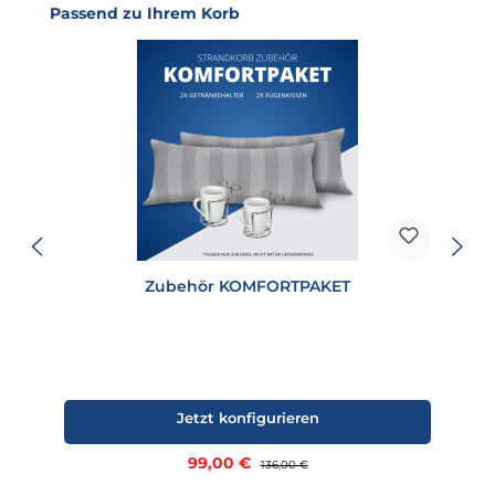
Produktgalerie überspringen
Passend zu Ihrem Korb
Zubehör KOMFORTPAKET
Jetzt konfigurieren
Verkaufspreis:
99,00 €
Regulärer Preis:
136,00 €