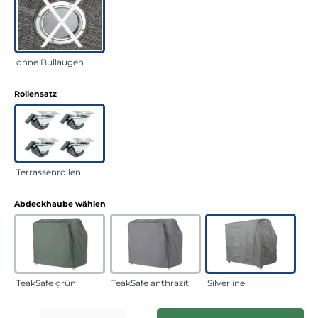
ohne Bullaugen
auswählen
Rollensatz
Terrassenrollen
auswählen
Abdeckhaube wählen
TeakSafe grün
TeakSafe anthrazit
Silverline
Produkt Anzahl: Gib den gewünschten Wert ein oder benutze die Schaltflächen