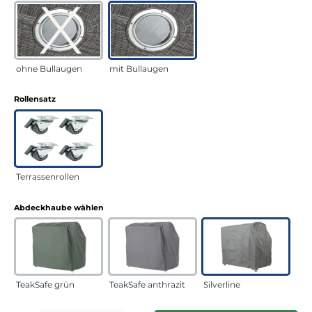
ohne Bullaugen
mit Bullaugen
auswählen
Rollensatz
Terrassenrollen
auswählen
Abdeckhaube wählen
TeakSafe grün
TeakSafe anthrazit
Silverline