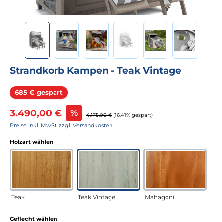
Strandkorb Kampen - Teak Vintage
Rabatt
685 € gespart
Verkaufspreis:
3.490,00 €
%
Regulärer Preis:
4.175,00 €
(16.41% gespart)
Preise inkl. MwSt. zzgl. Versandkosten
auswählen
Holzart wählen
Teak
Teak Vintage
Mahagoni
auswählen
Geflecht wählen