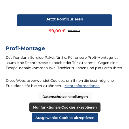
Jetzt konfigurieren
Verkaufspreis:
99,00 €
Regulärer Preis:
136,00 €
Profi-Montage
Das Rundum-Sorglos-Paket für Sie. Für unsere Profi-Montage ist
kaum eine Dachterrasse zu hoch oder Tür zu schmal. Gegen eine
Festpauschale kommen zwei Tischler zu Ihnen und platzieren Ihren
neuen Strandkorb an Ihrem Wunschort.
Diese Website verwendet Cookies, um Ihnen die bestmögliche
Funktionalität bieten zu können...
Mehr Informationen
.
mehr erfahren
Datenschutzeinstellungen
Nur funktionale Cookies akzeptieren
Ausgewählte Cookies akzeptieren