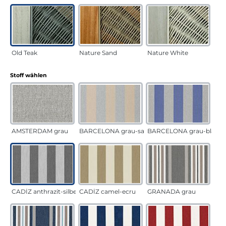
Old Teak
Nature Sand
Nature White
auswählen
Stoff wählen
AMSTERDAM grau
BARCELONA grau-sand
BARCELONA grau-blau
CADÍZ anthrazit-silber
CADÍZ camel-ecru
GRANADA grau