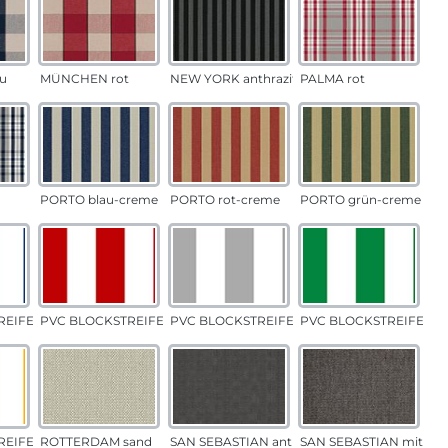
u
MÜNCHEN rot
NEW YORK anthrazit
PALMA rot
PORTO blau-creme
PORTO rot-creme
PORTO grün-creme
EIFEN blau
PVC BLOCKSTREIFEN rot
PVC BLOCKSTREIFEN grau
PVC BLOCKSTREIFEN g
EIFEN gelb
ROTTERDAM sand
SAN SEBASTIAN anthrazit
SAN SEBASTIAN mittelg