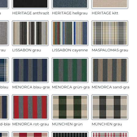
u
HERITAGE anthrazit
HERITAGE hellgrau
HERITAGE kitt
rau
LISSABON grau
LISSABON cayenne
MASPALOMAS grau
blau
MENORCA blau-grau
MENORCA grün-grau
MENORCA sand-grau
d-blau
MENORCA rot-grau
MÜNCHEN grün
MÜNCHEN grau