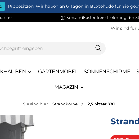
o
Probesitzen: Wir haben an 6 Tagen in Buxtehude für Sie geöf
rantie
Versandkostenfreie Lieferung der 
Wir sind für 
CKHAUBEN
GARTENMÖBEL
SONNENSCHIRME
MAGAZIN
Sie sind hier:
Strandkörbe
2,5 Sitzer XXL
Stran