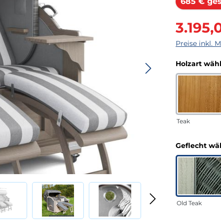
685 € ge
Verkaufsprei
3.195,
Preise inkl. 
Holzart wäh
Teak
Geflecht wä
Old Teak