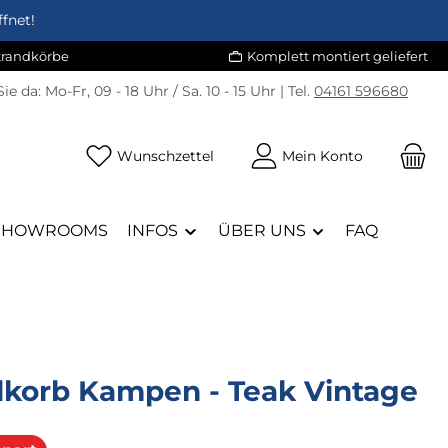
fnet!
Strandkörbe
Komplett montiert geliefert
Sie da:
Mo-Fr, 09 - 18 Uhr / Sa. 10 - 15 Uhr | Tel.
04161 596680
Du hast 0 Produkte auf dem Merk
Wunschzettel
Mein Konto
SHOWROOMS
INFOS
ÜBER UNS
FAQ
dkorb Kampen - Teak Vintage