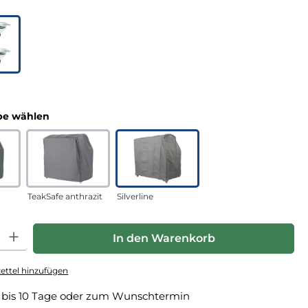
uswählen
n
auswählen
e wählen
TeakSafe anthrazit
Silverline
hl: Gib den gewünschten Wert ein oder benutze die Schaltfläche
In den Warenkorb
ttel hinzufügen
 bis 10 Tage oder zum Wunschtermin