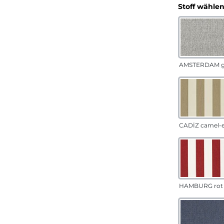
Stoff wähle
AMSTERDAM g
CADÍZ camel-
HAMBURG rot