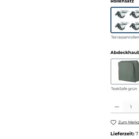
a
Rollensatz
Terrassenrolle
Abdeckhaub
TeakSafe grün
Produkt Anza
Zum Merkze
Lieferzeit:
7