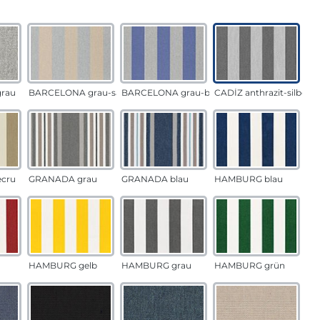
auswählen
n
rau
BARCELONA grau-sand
BARCELONA grau-blau
CADÍZ anthrazit-silber
ecru
GRANADA grau
GRANADA blau
HAMBURG blau
HAMBURG gelb
HAMBURG grau
HAMBURG grün