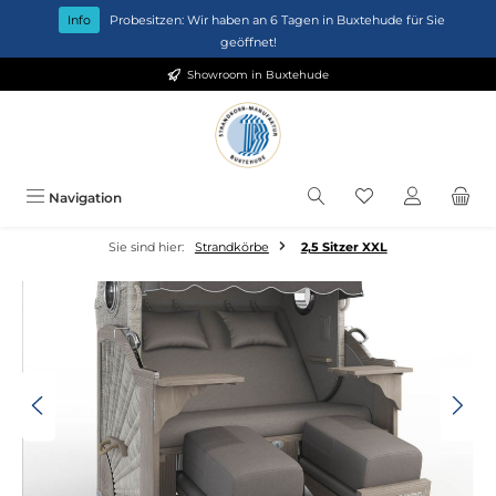
Zum Hauptinhalt springen
Info
Probesitzen: Wir haben an 6 Tagen in Buxtehude für Sie
geöffnet!
Showroom in Buxtehude
Du hast 0 Produkt
Navigation
Sie sind hier:
Strandkörbe
2,5 Sitzer XXL
Bildergalerie überspringen