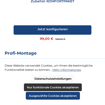
Zubehör KOMFORTPAKET
Jetzt konfigurieren
Verkaufspreis:
99,00 €
Regulärer Preis:
136,00 €
Profi-Montage
Das Rundum-Sorglos-Paket für Sie. Für unsere Profi-Montage ist
kaum eine Dachterrasse zu hoch oder Tür zu schmal. Gegen eine
Diese Website verwendet Cookies, um Ihnen die bestmögliche
Festpauschale kommen zwei Tischler zu Ihnen und platzieren Ihren
Funktionalität bieten zu können...
Mehr Informationen
.
neuen Strandkorb an Ihrem Wunschort.
Datenschutzeinstellungen
mehr erfahren
Nur funktionale Cookies akzeptieren
Ausgewählte Cookies akzeptieren