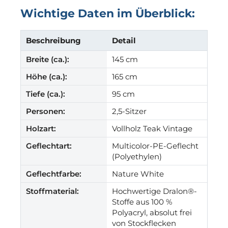
Wichtige Daten im Überblick:
Beschreibung
Detail
Breite (ca.):
145 cm
Höhe (ca.):
165 cm
Tiefe (ca.):
95 cm
Personen:
2,5-Sitzer
Holzart:
Vollholz Teak Vintage
Geflechtart:
Multicolor-PE-Geflecht
(Polyethylen)
Geflechtfarbe:
Nature White
Stoffmaterial:
Hochwertige Dralon®-
Stoffe aus 100 %
Polyacryl, absolut frei
von Stockflecken