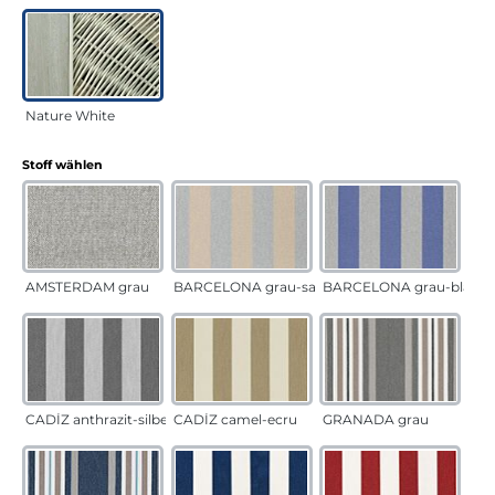
Nature White
auswählen
Stoff wählen
AMSTERDAM grau
BARCELONA grau-sand
BARCELONA grau-blau
CADÍZ anthrazit-silber
CADÍZ camel-ecru
GRANADA grau