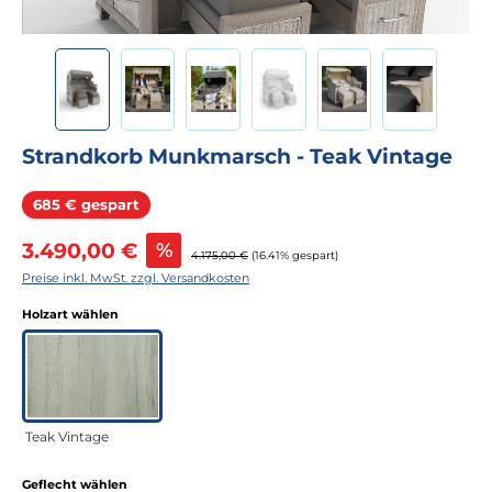
Strandkorb Munkmarsch - Teak Vintage
Rabatt
685 € gespart
Verkaufspreis:
3.490,00 €
%
Regulärer Preis:
4.175,00 €
(16.41% gespart)
Preise inkl. MwSt. zzgl. Versandkosten
auswählen
Holzart wählen
Teak Vintage
auswählen
Geflecht wählen