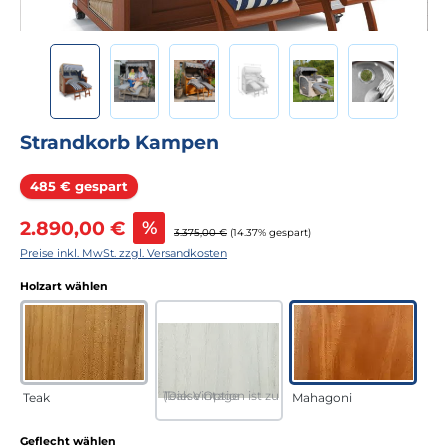
Strandkorb Kampen
Rabatt
485 € gespart
Verkaufspreis:
2.890,00 €
%
Regulärer Preis:
3.375,00 €
(14.37% gespart)
Preise inkl. MwSt. zzgl. Versandkosten
auswählen
Holzart wählen
Teak Vintage
(Diese Option ist zurzeit nicht verfügbar.)
Teak
Mahagoni
auswählen
Geflecht wählen