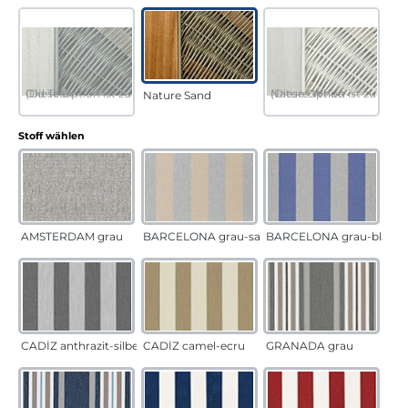
Old Teak
(Diese Option ist zurzeit nicht verfügbar.)
Nature White
(Diese Option ist zurzeit 
Nature Sand
auswählen
Stoff wählen
AMSTERDAM grau
BARCELONA grau-sand
BARCELONA grau-blau
CADÍZ anthrazit-silber
CADÍZ camel-ecru
GRANADA grau