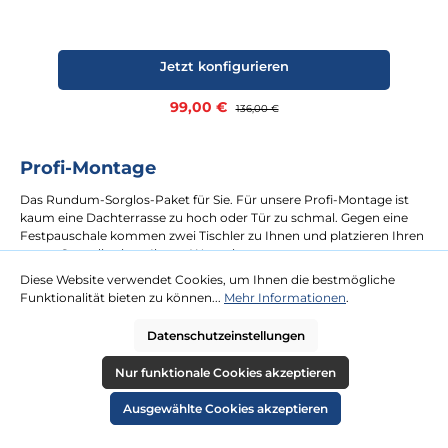
Jetzt konfigurieren
Verkaufspreis:
99,00 €
Regulärer Preis:
136,00 €
Profi-Montage
Das Rundum-Sorglos-Paket für Sie. Für unsere Profi-Montage ist
kaum eine Dachterrasse zu hoch oder Tür zu schmal. Gegen eine
Festpauschale kommen zwei Tischler zu Ihnen und platzieren Ihren
neuen Strandkorb an Ihrem Wunschort.
Diese Website verwendet Cookies, um Ihnen die bestmögliche
Funktionalität bieten zu können...
Mehr Informationen
.
mehr erfahren
Datenschutzeinstellungen
Nur funktionale Cookies akzeptieren
Ausgewählte Cookies akzeptieren