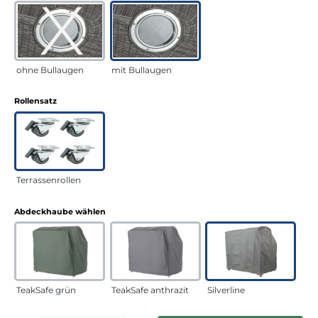
ohne Bullaugen
mit Bullaugen
auswählen
Rollensatz
Terrassenrollen
auswählen
Abdeckhaube wählen
TeakSafe grün
TeakSafe anthrazit
Silverline