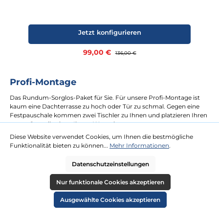
Jetzt konfigurieren
Verkaufspreis:
99,00 €
Regulärer Preis:
136,00 €
Profi-Montage
Das Rundum-Sorglos-Paket für Sie. Für unsere Profi-Montage ist
kaum eine Dachterrasse zu hoch oder Tür zu schmal. Gegen eine
Festpauschale kommen zwei Tischler zu Ihnen und platzieren Ihren
neuen Strandkorb an Ihrem Wunschort.
Diese Website verwendet Cookies, um Ihnen die bestmögliche
Funktionalität bieten zu können...
Mehr Informationen
.
mehr erfahren
Datenschutzeinstellungen
Nur funktionale Cookies akzeptieren
Ausgewählte Cookies akzeptieren