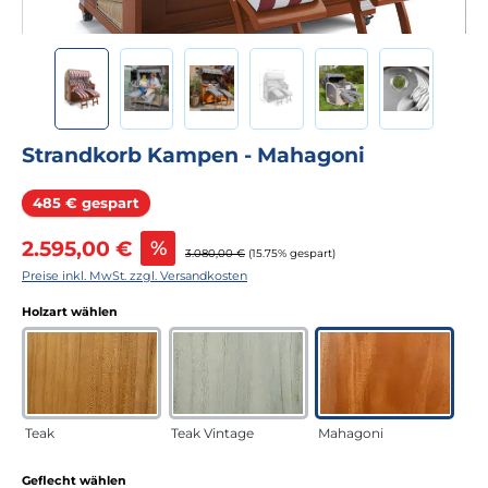
Strandkorb Kampen - Mahagoni
Rabatt
485 € gespart
Verkaufspreis:
2.595,00 €
%
Regulärer Preis:
3.080,00 €
(15.75% gespart)
Preise inkl. MwSt. zzgl. Versandkosten
auswählen
Holzart wählen
Teak
Teak Vintage
Mahagoni
auswählen
Geflecht wählen