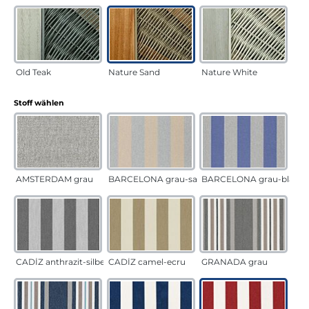
Old Teak
Nature Sand
Nature White
auswählen
Stoff wählen
AMSTERDAM grau
BARCELONA grau-sand
BARCELONA grau-blau
CADÍZ anthrazit-silber
CADÍZ camel-ecru
GRANADA grau