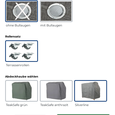
ohne Bullaugen
mit Bullaugen
auswählen
Rollensatz
Terrassenrollen
auswählen
Abdeckhaube wählen
TeakSafe grün
TeakSafe anthrazit
Silverline