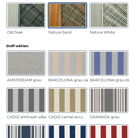
Old Teak
Nature Sand
Nature White
auswählen
Stoff wählen
AMSTERDAM grau
BARCELONA grau-sand
BARCELONA grau-blau
CADÍZ anthrazit-silber
CADÍZ camel-ecru
GRANADA grau