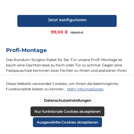
Jetzt konfigurieren
Verkaufspreis:
99,00 €
Regulärer Preis:
136,00 €
Profi-Montage
Das Rundum-Sorglos-Paket für Sie. Für unsere Profi-Montage ist
kaum eine Dachterrasse zu hoch oder Tür zu schmal. Gegen eine
Festpauschale kommen zwei Tischler zu Ihnen und platzieren Ihren
neuen Strandkorb an Ihrem Wunschort.
Diese Website verwendet Cookies, um Ihnen die bestmögliche
Funktionalität bieten zu können...
Mehr Informationen
.
mehr erfahren
Datenschutzeinstellungen
Nur funktionale Cookies akzeptieren
Ausgewählte Cookies akzeptieren