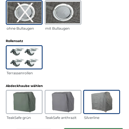
ohne Bullaugen
mit Bullaugen
auswählen
Rollensatz
Terrassenrollen
auswählen
Abdeckhaube wählen
TeakSafe grün
TeakSafe anthrazit
Silverline