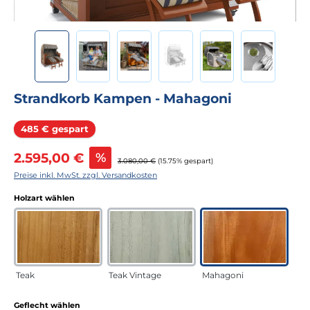
Strandkorb Kampen - Mahagoni
Rabatt
485 € gespart
Verkaufspreis:
2.595,00 €
%
Regulärer Preis:
3.080,00 €
(15.75% gespart)
Preise inkl. MwSt. zzgl. Versandkosten
auswählen
Holzart wählen
Teak
Teak Vintage
Mahagoni
auswählen
Geflecht wählen