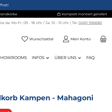
fnet!
Strandkörbe
Komplett montiert geliefert
Sie da:
Mo-Fr, 09 - 18 Uhr / Sa. 10 - 15 Uhr | Tel.
04161 596680
Du hast 0 Produkte auf dem Merk
Wunschzettel
Mein Konto
SHOWROOMS
INFOS
ÜBER UNS
FAQ
dkorb Kampen - Mahagoni