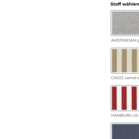
Stoff wähle
AMSTERDAM g
CADÍZ camel-
HAMBURG rot