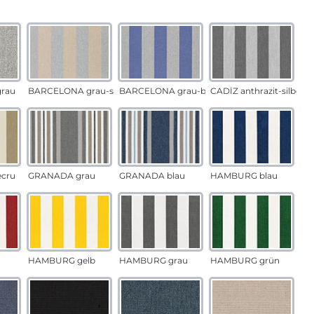
auswählen
n
rau
BARCELONA grau-sand
BARCELONA grau-blau
CADÍZ anthrazit-silber
ecru
GRANADA grau
GRANADA blau
HAMBURG blau
HAMBURG gelb
HAMBURG grau
HAMBURG grün