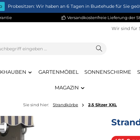
o
Probesitzen: Wir haben an 6 Tagen in Buxtehude für Sie geöf
rantie
Versandkostenfreie Lieferung der 
Wir sind für 
CKHAUBEN
GARTENMÖBEL
SONNENSCHIRME
MAGAZIN
Sie sind hier:
Strandkörbe
2,5 Sitzer XXL
Stran