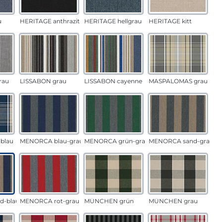
u
HERITAGE anthrazit
HERITAGE hellgrau
HERITAGE kitt
rau
LISSABON grau
LISSABON cayenne
MASPALOMAS grau
blau
MENORCA blau-grau
MENORCA grün-grau
MENORCA sand-grau
d-blau
MENORCA rot-grau
MÜNCHEN grün
MÜNCHEN grau