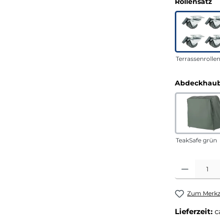
a
Rollensatz
Terrassenrolle
Abdeckhaub
TeakSafe grün
Produkt Anza
Zum Merkze
Lieferzeit:
c