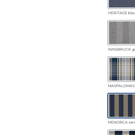
HERITAGE bla
INNSBRUCK g
MASPALOMAS 
MENORCA san