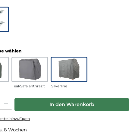
uswählen
n
auswählen
e wählen
TeakSafe anthrazit
Silverline
hl: Gib den gewünschten Wert ein oder benutze die Schaltfläche
In den Warenkorb
ttel hinzufügen
a. 8 Wochen