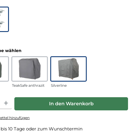
uswählen
n
auswählen
e wählen
TeakSafe anthrazit
Silverline
hl: Gib den gewünschten Wert ein oder benutze die Schaltfläche
In den Warenkorb
ttel hinzufügen
 bis 10 Tage oder zum Wunschtermin