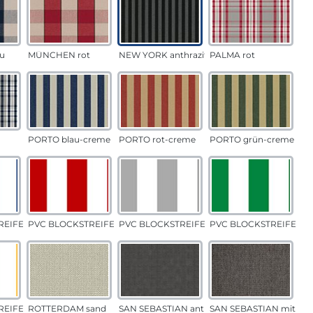
u
MÜNCHEN rot
NEW YORK anthrazit
PALMA rot
PORTO blau-creme
PORTO rot-creme
PORTO grün-creme
EIFEN blau
PVC BLOCKSTREIFEN rot
PVC BLOCKSTREIFEN grau
PVC BLOCKSTREIFEN g
EIFEN gelb
ROTTERDAM sand
SAN SEBASTIAN anthrazit
SAN SEBASTIAN mittelg