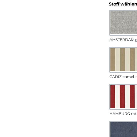
Stoff wähle
AMSTERDAM g
CADÍZ camel-
HAMBURG rot