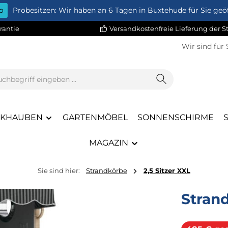
o
Probesitzen: Wir haben an 6 Tagen in Buxtehude für Sie geöf
rantie
Versandkostenfreie Lieferung der 
Wir sind für 
CKHAUBEN
GARTENMÖBEL
SONNENSCHIRME
MAGAZIN
Sie sind hier:
Strandkörbe
2,5 Sitzer XXL
Stran