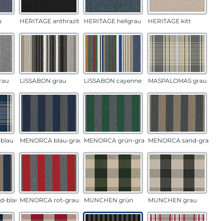
u
HERITAGE anthrazit
HERITAGE hellgrau
HERITAGE kitt
rau
LISSABON grau
LISSABON cayenne
MASPALOMAS grau
blau
MENORCA blau-grau
MENORCA grün-grau
MENORCA sand-grau
d-blau
MENORCA rot-grau
MÜNCHEN grün
MÜNCHEN grau