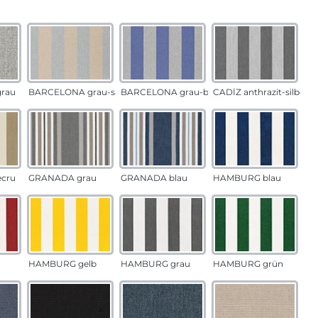
auswählen
n
rau
BARCELONA grau-sand
BARCELONA grau-blau
CADÍZ anthrazit-silber
ecru
GRANADA grau
GRANADA blau
HAMBURG blau
HAMBURG gelb
HAMBURG grau
HAMBURG grün