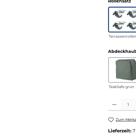
a
Rollensatz
Terrassenrolle
Abdeckhaub
TeakSafe grün
Produkt Anza
Zum Merkze
Lieferzeit:
7