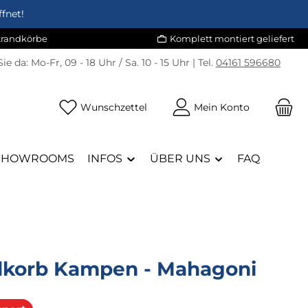
fnet!
Strandkörbe
Komplett montiert geliefert
Sie da:
Mo-Fr, 09 - 18 Uhr / Sa. 10 - 15 Uhr | Tel.
04161 596680
Du hast 0 Produkte auf dem Merk
Wunschzettel
Mein Konto
SHOWROOMS
INFOS
ÜBER UNS
FAQ
dkorb Kampen - Mahagoni