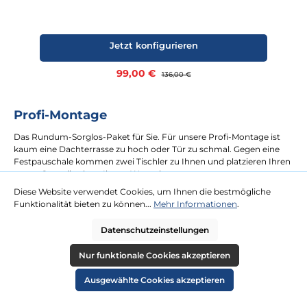
Jetzt konfigurieren
Verkaufspreis:
99,00 €
Regulärer Preis:
136,00 €
Profi-Montage
Das Rundum-Sorglos-Paket für Sie. Für unsere Profi-Montage ist
kaum eine Dachterrasse zu hoch oder Tür zu schmal. Gegen eine
Festpauschale kommen zwei Tischler zu Ihnen und platzieren Ihren
neuen Strandkorb an Ihrem Wunschort.
Diese Website verwendet Cookies, um Ihnen die bestmögliche
Funktionalität bieten zu können...
Mehr Informationen
.
mehr erfahren
Datenschutzeinstellungen
Nur funktionale Cookies akzeptieren
Ausgewählte Cookies akzeptieren