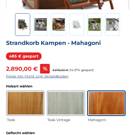
Strandkorb Kampen - Mahagoni
Rabatt
485 € gespart
Verkaufspreis:
2.890,00 €
%
Regulärer Preis:
3.375,00 €
(14.37% gespart)
Preise inkl. MwSt. zzgl. Versandkosten
auswählen
Holzart wählen
Teak
Teak Vintage
Mahagoni
auswählen
Geflecht wählen