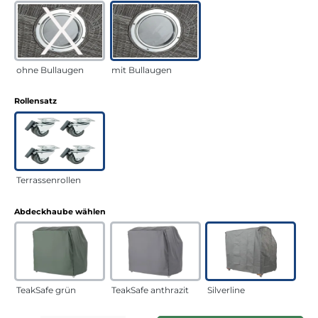
ohne Bullaugen
mit Bullaugen
auswählen
Rollensatz
Terrassenrollen
auswählen
Abdeckhaube wählen
TeakSafe grün
TeakSafe anthrazit
Silverline