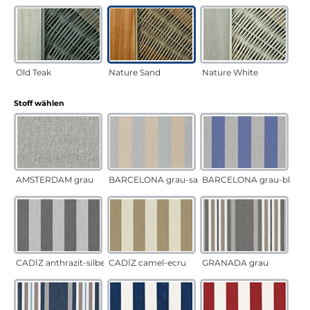
Old Teak
Nature Sand
Nature White
auswählen
Stoff wählen
AMSTERDAM grau
BARCELONA grau-sand
BARCELONA grau-blau
CADÍZ anthrazit-silber
CADÍZ camel-ecru
GRANADA grau