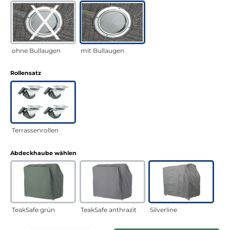
ohne Bullaugen
mit Bullaugen
auswählen
Rollensatz
Terrassenrollen
auswählen
Abdeckhaube wählen
TeakSafe grün
TeakSafe anthrazit
Silverline