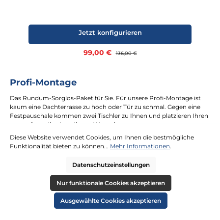
Jetzt konfigurieren
Verkaufspreis:
99,00 €
Regulärer Preis:
136,00 €
Profi-Montage
Das Rundum-Sorglos-Paket für Sie. Für unsere Profi-Montage ist
kaum eine Dachterrasse zu hoch oder Tür zu schmal. Gegen eine
Festpauschale kommen zwei Tischler zu Ihnen und platzieren Ihren
neuen Strandkorb an Ihrem Wunschort.
Diese Website verwendet Cookies, um Ihnen die bestmögliche
Funktionalität bieten zu können...
Mehr Informationen
.
mehr erfahren
Datenschutzeinstellungen
Nur funktionale Cookies akzeptieren
Ausgewählte Cookies akzeptieren