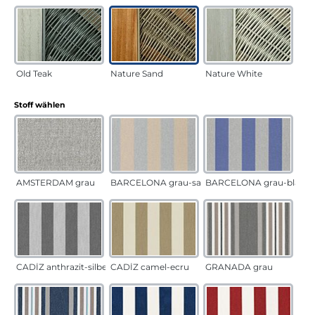
Old Teak
Nature Sand
Nature White
auswählen
Stoff wählen
AMSTERDAM grau
BARCELONA grau-sand
BARCELONA grau-blau
CADÍZ anthrazit-silber
CADÍZ camel-ecru
GRANADA grau