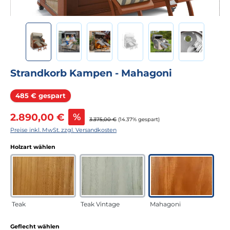
Strandkorb Kampen - Mahagoni
Rabatt
485 € gespart
Verkaufspreis:
2.890,00 €
%
Regulärer Preis:
3.375,00 €
(14.37% gespart)
Preise inkl. MwSt. zzgl. Versandkosten
auswählen
Holzart wählen
Teak
Teak Vintage
Mahagoni
auswählen
Geflecht wählen