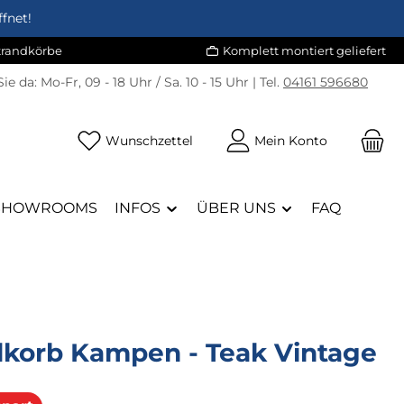
fnet!
Strandkörbe
Komplett montiert geliefert
Sie da:
Mo-Fr, 09 - 18 Uhr / Sa. 10 - 15 Uhr | Tel.
04161 596680
Du hast 0 Produkte auf dem Merk
Wunschzettel
Mein Konto
SHOWROOMS
INFOS
ÜBER UNS
FAQ
dkorb Kampen - Teak Vintage