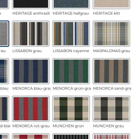
u
HERITAGE anthrazit
HERITAGE hellgrau
HERITAGE kitt
rau
LISSABON grau
LISSABON cayenne
MASPALOMAS grau
blau
MENORCA blau-grau
MENORCA grün-grau
MENORCA sand-grau
d-blau
MENORCA rot-grau
MÜNCHEN grün
MÜNCHEN grau