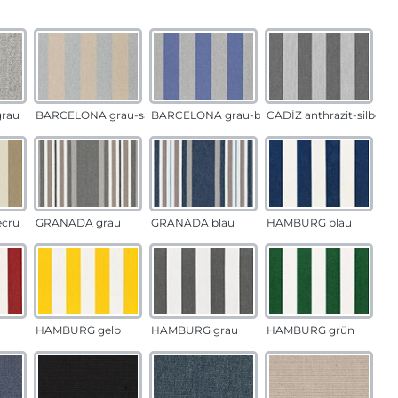
auswählen
n
rau
BARCELONA grau-sand
BARCELONA grau-blau
CADÍZ anthrazit-silber
ecru
GRANADA grau
GRANADA blau
HAMBURG blau
HAMBURG gelb
HAMBURG grau
HAMBURG grün