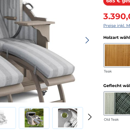
685 € ge
Verkaufsprei
3.390
Preise inkl. 
Holzart wäh
Teak
Geflecht wä
Old Teak