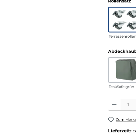
a
Rollensatz
Terrassenrolle
Abdeckhaub
TeakSafe grün
Produkt Anza
Zum Merkze
Lieferzeit:
c