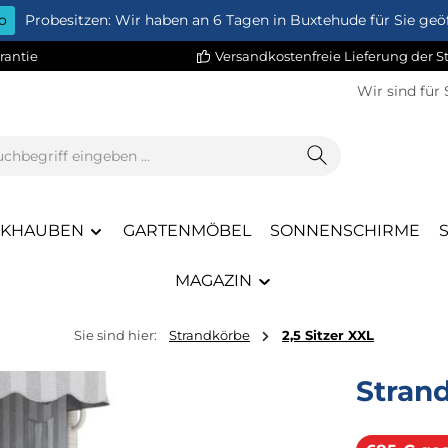
o
Probesitzen: Wir haben an 6 Tagen in Buxtehude für Sie geöf
rantie
Versandkostenfreie Lieferung der 
Wir sind für 
CKHAUBEN
GARTENMÖBEL
SONNENSCHIRME
MAGAZIN
Sie sind hier:
Strandkörbe
2,5 Sitzer XXL
Stran