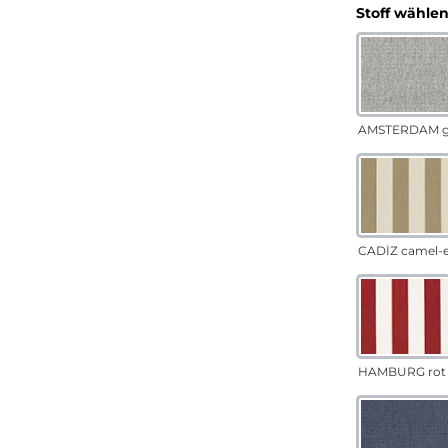
Stoff wähle
AMSTERDAM g
CADÍZ camel-
HAMBURG rot