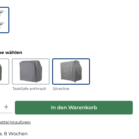
uswählen
n
auswählen
e wählen
TeakSafe anthrazit
Silverline
hl: Gib den gewünschten Wert ein oder benutze die Schaltfläche
In den Warenkorb
ttel hinzufügen
a. 8 Wochen