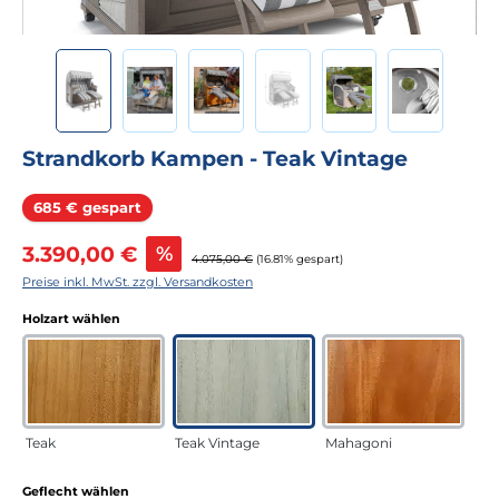
Strandkorb Kampen - Teak Vintage
Rabatt
685 € gespart
Verkaufspreis:
3.390,00 €
%
Regulärer Preis:
4.075,00 €
(16.81% gespart)
Preise inkl. MwSt. zzgl. Versandkosten
auswählen
Holzart wählen
Teak
Teak Vintage
Mahagoni
auswählen
Geflecht wählen