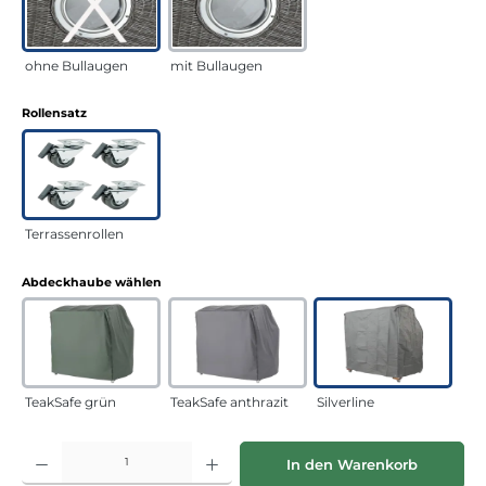
ohne Bullaugen
mit Bullaugen
auswählen
Rollensatz
Terrassenrollen
auswählen
Abdeckhaube wählen
TeakSafe grün
TeakSafe anthrazit
Silverline
Produkt Anzahl: Gib den gewünschten Wert ein oder benutze die Schaltflächen
In den Warenkorb