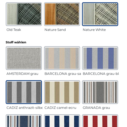
Old Teak
Nature Sand
Nature White
auswählen
Stoff wählen
AMSTERDAM grau
BARCELONA grau-sand
BARCELONA grau-blau
CADÍZ anthrazit-silber
CADÍZ camel-ecru
GRANADA grau