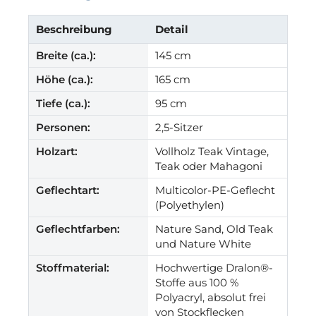
Beschreibung
Detail
Breite (ca.):
145 cm
Höhe (ca.):
165 cm
Tiefe (ca.):
95 cm
Personen:
2,5-Sitzer
Holzart:
Vollholz Teak Vintage,
Teak oder Mahagoni
Geflechtart:
Multicolor-PE-Geflecht
(Polyethylen)
Geflechtfarben:
Nature Sand, Old Teak
und Nature White
Stoffmaterial:
Hochwertige Dralon®-
Stoffe aus 100 %
Polyacryl, absolut frei
von Stockflecken