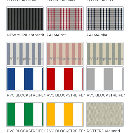
NEW YORK anthrazit
PALMA rot
PALMA blau
PORTO blau-creme
(Diese Option ist zurzeit nicht verfügbar.)
PORTO rot-creme
(Diese Option ist zurzeit nicht verfügbar.)
PORTO grün-creme
(Diese Option ist zurzeit 
PVC BLOCKSTREIFEN blau
PVC BLOCKSTREIFEN rot
PVC BLOCKSTREIFEN gr
PVC BLOCKSTREIFEN grün
PVC BLOCKSTREIFEN gelb
ROTTERDAM sand