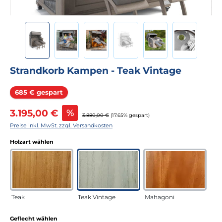
Strandkorb Kampen - Teak Vintage
Rabatt
685 € gespart
Verkaufspreis:
3.195,00 €
%
Regulärer Preis:
3.880,00 €
(17.65% gespart)
Preise inkl. MwSt. zzgl. Versandkosten
auswählen
Holzart wählen
Teak
Teak Vintage
Mahagoni
auswählen
Geflecht wählen