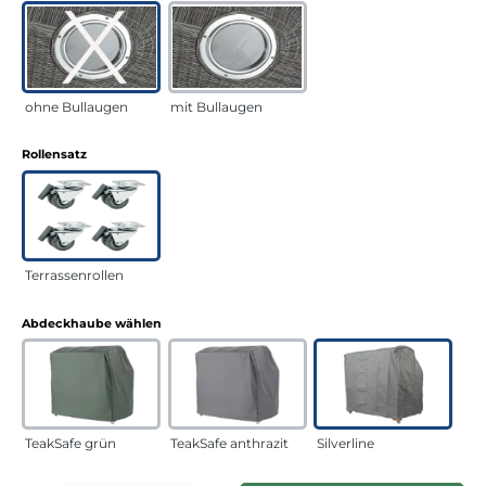
ohne Bullaugen
mit Bullaugen
auswählen
Rollensatz
Terrassenrollen
auswählen
Abdeckhaube wählen
TeakSafe grün
TeakSafe anthrazit
Silverline