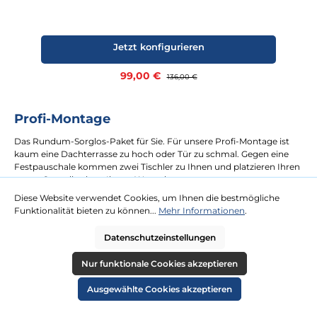
Jetzt konfigurieren
Verkaufspreis:
99,00 €
Regulärer Preis:
136,00 €
Profi-Montage
Das Rundum-Sorglos-Paket für Sie. Für unsere Profi-Montage ist
kaum eine Dachterrasse zu hoch oder Tür zu schmal. Gegen eine
Festpauschale kommen zwei Tischler zu Ihnen und platzieren Ihren
neuen Strandkorb an Ihrem Wunschort.
Diese Website verwendet Cookies, um Ihnen die bestmögliche
Funktionalität bieten zu können...
Mehr Informationen
.
mehr erfahren
Datenschutzeinstellungen
Nur funktionale Cookies akzeptieren
Ausgewählte Cookies akzeptieren