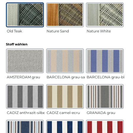
Old Teak
Nature Sand
Nature White
auswählen
Stoff wählen
AMSTERDAM grau
BARCELONA grau-sand
BARCELONA grau-blau
CADÍZ anthrazit-silber
CADÍZ camel-ecru
GRANADA grau