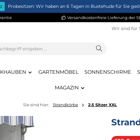
o
Probesitzen: Wir haben an 6 Tagen in Buxtehude für Sie geöf
rantie
Versandkostenfreie Lieferung der 
Wir sind für 
CKHAUBEN
GARTENMÖBEL
SONNENSCHIRME
MAGAZIN
Sie sind hier:
Strandkörbe
2,5 Sitzer XXL
Stran