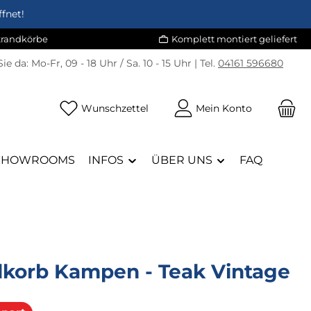
fnet!
Strandkörbe
Komplett montiert geliefert
Sie da:
Mo-Fr, 09 - 18 Uhr / Sa. 10 - 15 Uhr | Tel.
04161 596680
Du hast 0 Produkte auf dem Merk
Wunschzettel
Mein Konto
SHOWROOMS
INFOS
ÜBER UNS
FAQ
dkorb Kampen - Teak Vintage