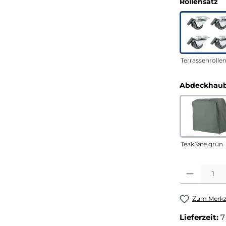
a
Rollensatz
Terrassenrolle
Abdeckhaub
TeakSafe grün
Produkt Anza
Zum Merkze
Lieferzeit:
7