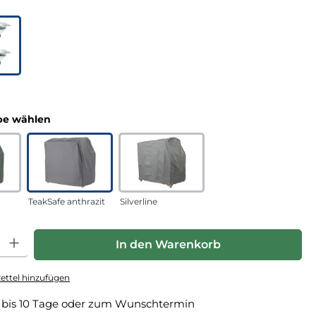
uswählen
n
auswählen
e wählen
TeakSafe anthrazit
Silverline
hl: Gib den gewünschten Wert ein oder benutze die Schaltfläche
In den Warenkorb
ttel hinzufügen
 bis 10 Tage oder zum Wunschtermin