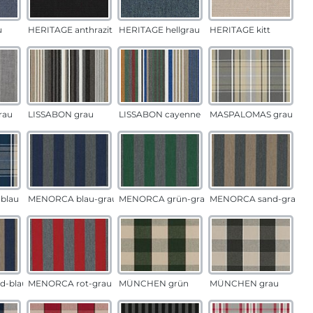
u
HERITAGE anthrazit
HERITAGE hellgrau
HERITAGE kitt
rau
LISSABON grau
LISSABON cayenne
MASPALOMAS grau
blau
MENORCA blau-grau
MENORCA grün-grau
MENORCA sand-grau
d-blau
MENORCA rot-grau
MÜNCHEN grün
MÜNCHEN grau