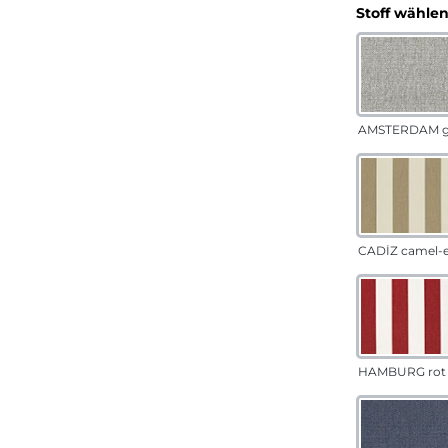
Stoff wähle
AMSTERDAM g
CADÍZ camel-
HAMBURG rot