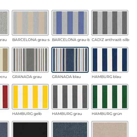
auswählen
n
rau
BARCELONA grau-sand
BARCELONA grau-blau
CADÍZ anthrazit-silber
ecru
GRANADA grau
GRANADA blau
HAMBURG blau
HAMBURG gelb
HAMBURG grau
HAMBURG grün