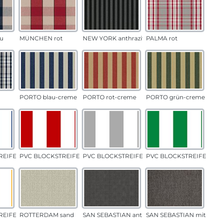
u
MÜNCHEN rot
NEW YORK anthrazit
PALMA rot
PORTO blau-creme
PORTO rot-creme
PORTO grün-creme
EIFEN blau
PVC BLOCKSTREIFEN rot
PVC BLOCKSTREIFEN grau
PVC BLOCKSTREIFEN g
EIFEN gelb
ROTTERDAM sand
SAN SEBASTIAN anthrazit
SAN SEBASTIAN mittelg