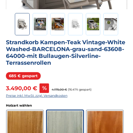
Strandkorb Kampen-Teak Vintage-White
Washed-BARCELONA-grau-sand-63608-
64000-mit Bullaugen-Silverline-
Terrassenrollen
Rabatt
685 € gespart
Verkaufspreis:
3.490,00 €
%
Regulärer Preis:
4.175,00 €
(16.41% gespart)
Preise inkl. MwSt. zzgl. Versandkosten
auswählen
Holzart wählen