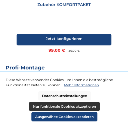
Zubehör KOMFORTPAKET
Jetzt konfigurieren
Verkaufspreis:
99,00 €
Regulärer Preis:
136,00 €
Profi-Montage
Das Rundum-Sorglos-Paket für Sie. Für unsere Profi-Montage ist
Diese Website verwendet Cookies, um Ihnen die bestmögliche
kaum eine Dachterrasse zu hoch oder Tür zu schmal. Gegen eine
Funktionalität bieten zu können...
Mehr Informationen
.
Festpauschale kommen zwei Tischler zu Ihnen und platzieren Ihren
neuen Strandkorb an Ihrem Wunschort.
Datenschutzeinstellungen
Nur funktionale Cookies akzeptieren
mehr erfahren
Ausgewählte Cookies akzeptieren