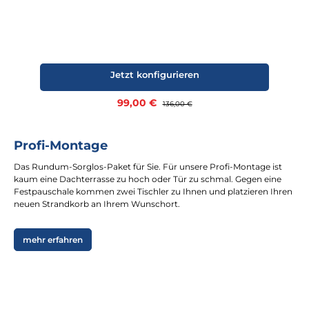
Jetzt konfigurieren
Verkaufspreis:
99,00 €
Regulärer Preis:
136,00 €
Profi-Montage
Das Rundum-Sorglos-Paket für Sie. Für unsere Profi-Montage ist
kaum eine Dachterrasse zu hoch oder Tür zu schmal. Gegen eine
Festpauschale kommen zwei Tischler zu Ihnen und platzieren Ihren
neuen Strandkorb an Ihrem Wunschort.
mehr erfahren