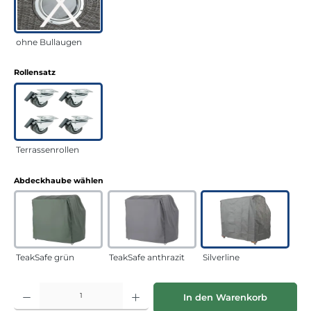
ohne Bullaugen
auswählen
Rollensatz
Terrassenrollen
auswählen
Abdeckhaube wählen
TeakSafe grün
TeakSafe anthrazit
Silverline
Produkt Anzahl: Gib den gewünschten Wert ein oder benutze die Schaltflächen
In den Warenkorb