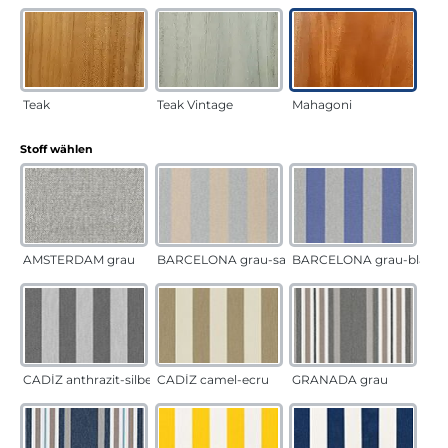
Teak
Teak Vintage
Mahagoni
auswählen
Stoff wählen
AMSTERDAM grau
BARCELONA grau-sand
BARCELONA grau-blau
CADÍZ anthrazit-silber
CADÍZ camel-ecru
GRANADA grau