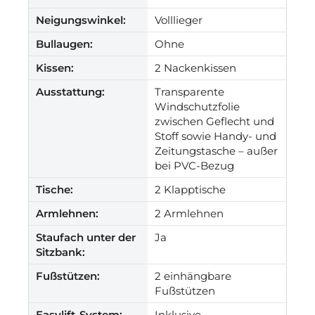
Neigungswinkel:
Volllieger
Bullaugen:
Ohne
Kissen:
2 Nackenkissen
Ausstattung:
Transparente
Windschutzfolie
zwischen Geflecht und
Stoff sowie Handy- und
Zeitungstasche – außer
bei PVC-Bezug
Tische:
2 Klapptische
Armlehnen:
2 Armlehnen
Staufach unter der
Ja
Sitzbank:
Fußstützen:
2 einhängbare
Fußstützen
Easylift-System:
Inklusive