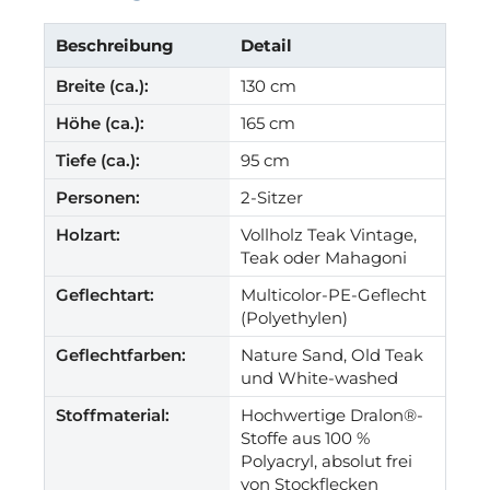
Beschreibung
Detail
Breite (ca.):
130 cm
Höhe (ca.):
165 cm
Tiefe (ca.):
95 cm
Personen:
2-Sitzer
Holzart:
Vollholz Teak Vintage,
Teak oder Mahagoni
Geflechtart:
Multicolor-PE-Geflecht
(Polyethylen)
Geflechtfarben:
Nature Sand, Old Teak
und White-washed
Stoffmaterial:
Hochwertige Dralon®-
Stoffe aus 100 %
Polyacryl, absolut frei
von Stockflecken