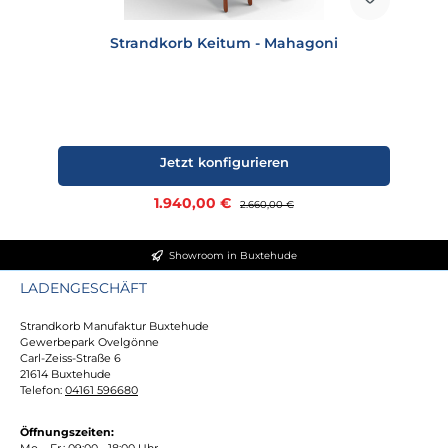
Strandkorb Keitum - Mahagoni
Jetzt konfigurieren
Verkaufspreis:
1.940,00 €
Regulärer Preis:
2.660,00 €
Showroom in Buxtehude
LADENGESCHÄFT
Strandkorb Manufaktur Buxtehude
Gewerbepark Ovelgönne
Carl-Zeiss-Straße 6
21614 Buxtehude
Telefon:
04161 596680
Öffnungszeiten:
Mo. - Fr.: 09:00 - 18:00 Uhr