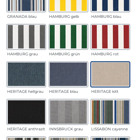
GRANADA blau
HAMBURG gelb
HAMBURG blau
HAMBURG grau
HAMBURG grün
HAMBURG rot
HERITAGE hellgrau
HERITAGE blau
HERITAGE kitt
HERITAGE anthrazit
INNSBRUCK grau
LISSABON cayenne