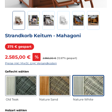
Strandkorb Keitum - Mahagoni
Rabatt
375 € gespart
Verkaufspreis:
2.585,00 €
%
Regulärer Preis:
2.960,00 €
(12.67% gespart)
Preise inkl. MwSt. zzgl. Versandkosten
auswählen
Geflecht wählen
Old Teak
Nature Sand
Nature White
auswählen
Holzart wählen