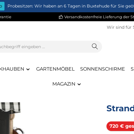
o
Probesitzen: Wir haben an 6 Tagen in Buxtehude für Sie geöf
rantie
Versandkostenfreie Lieferung der 
Wir sind für 
KHAUBEN
GARTENMÖBEL
SONNENSCHIRME
MAGAZIN
Stran
720 € ges