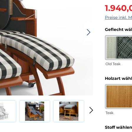
Verkaufsprei
1.940,
Preise inkl. 
Geflecht wä
Old Teak
Holzart wäh
Teak
Stoff wähle