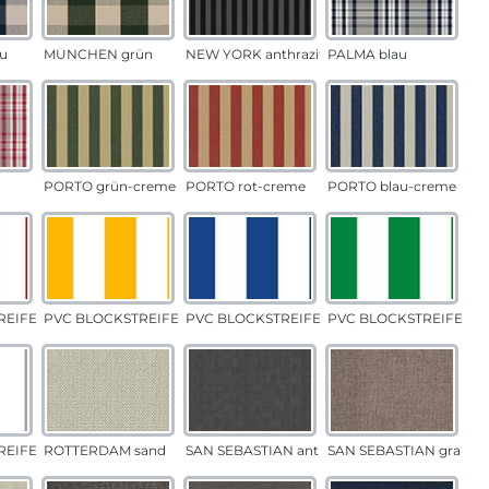
u
MÜNCHEN grün
NEW YORK anthrazit
PALMA blau
PORTO grün-creme
PORTO rot-creme
PORTO blau-creme
EIFEN rot
PVC BLOCKSTREIFEN gelb
PVC BLOCKSTREIFEN blau
PVC BLOCKSTREIFEN g
EIFEN grau
ROTTERDAM sand
SAN SEBASTIAN anthrazit
SAN SEBASTIAN grau-s