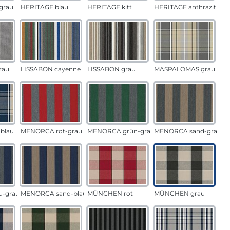
grau
HERITAGE blau
HERITAGE kitt
HERITAGE anthrazit
rau
LISSABON cayenne
LISSABON grau
MASPALOMAS grau
blau
MENORCA rot-grau
MENORCA grün-grau
MENORCA sand-grau
u-grau
MENORCA sand-blau
MÜNCHEN rot
MÜNCHEN grau