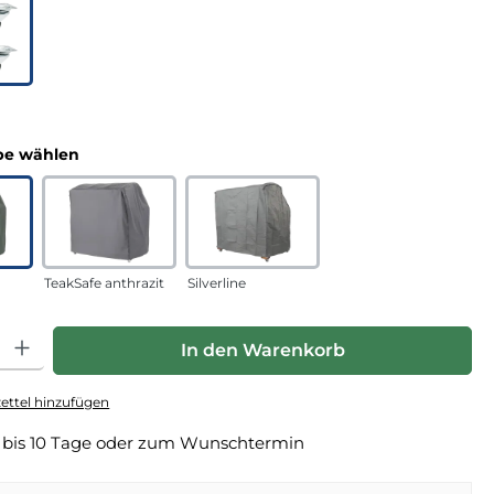
n
auswählen
e wählen
TeakSafe anthrazit
Silverline
hl: Gib den gewünschten Wert ein oder benutze die Schaltfläche
In den Warenkorb
ttel hinzufügen
 bis 10 Tage oder zum Wunschtermin