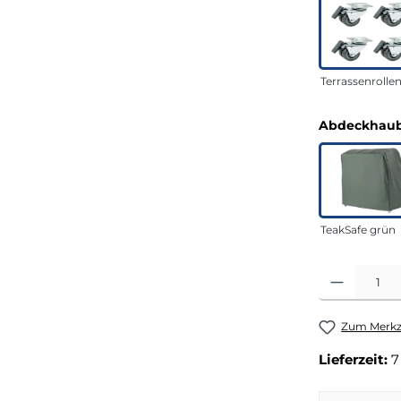
Terrassenrolle
Abdeckhaub
TeakSafe grün
Produkt Anza
Zum Merkze
Lieferzeit:
7