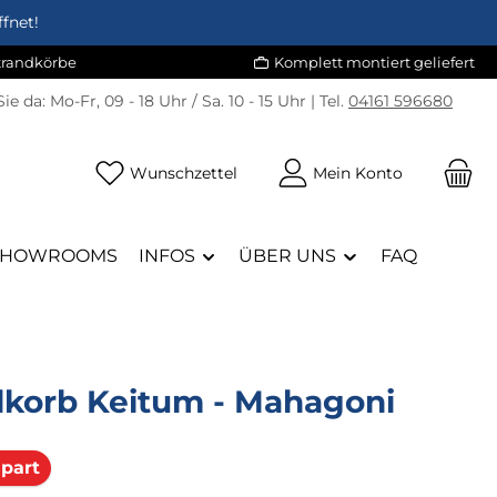
fnet!
Strandkörbe
Komplett montiert geliefert
Sie da:
Mo-Fr, 09 - 18 Uhr / Sa. 10 - 15 Uhr | Tel.
04161 596680
Du hast 0 Produkte auf dem Merk
Wunschzettel
Mein Konto
SHOWROOMS
INFOS
ÜBER UNS
FAQ
dkorb Keitum - Mahagoni
Rabatt
part