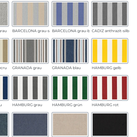
rau
BARCELONA grau-sand
BARCELONA grau-blau
CADÍZ anthrazit-silber
ecru
GRANADA grau
GRANADA blau
HAMBURG gelb
u
HAMBURG grau
HAMBURG grün
HAMBURG rot