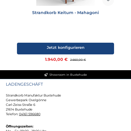
Strandkorb Keitum - Mahagoni
Jetzt konfigurieren
Verkaufspreis:
1.940,00 €
Regulärer Preis:
2.660,00 €
Showroom in Buxtehude
LADENGESCHÄFT
Strandkorb Manufaktur Buxtehude
Gewerbepark Ovelgönne
Carl-Zeiss-Straße 6
21614 Buxtehude
Telefon:
04161 596680
Öffnungszeiten:
Mo. - Fr.: 09:00 - 18:00 Uhr