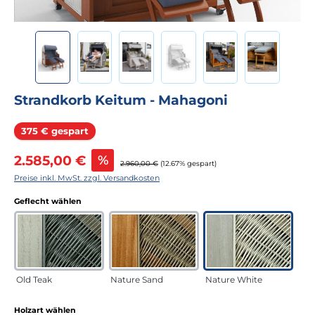
Strandkorb Keitum - Mahagoni
Rabatt
375 € gespart
Verkaufspreis:
2.585,00 €
%
Regulärer Preis:
2.960,00 €
(12.67% gespart)
Preise inkl. MwSt. zzgl. Versandkosten
auswählen
Geflecht wählen
Old Teak
Nature Sand
Nature White
auswählen
Holzart wählen