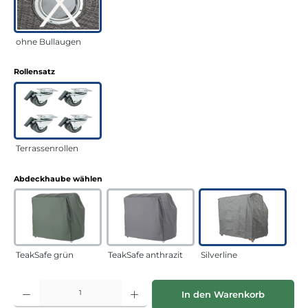
ohne Bullaugen
auswählen
Rollensatz
Terrassenrollen
auswählen
Abdeckhaube wählen
TeakSafe grün
TeakSafe anthrazit
Silverline
Produkt Anzahl: Gib den gewünschten Wert ein oder benutze die Schaltflächen
In den Warenkorb