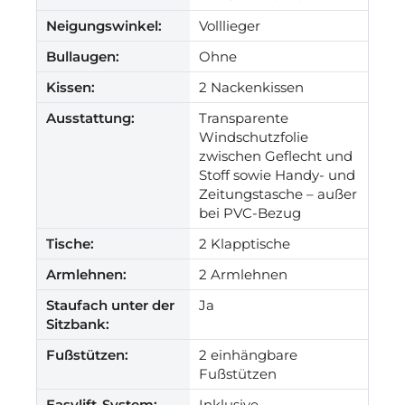
Neigungswinkel:
Volllieger
Bullaugen:
Ohne
Kissen:
2 Nackenkissen
Ausstattung:
Transparente
Windschutzfolie
zwischen Geflecht und
Stoff sowie Handy- und
Zeitungstasche – außer
bei PVC-Bezug
Tische:
2 Klapptische
Armlehnen:
2 Armlehnen
Staufach unter der
Ja
Sitzbank:
Fußstützen:
2 einhängbare
Fußstützen
Easylift-System:
Inklusive