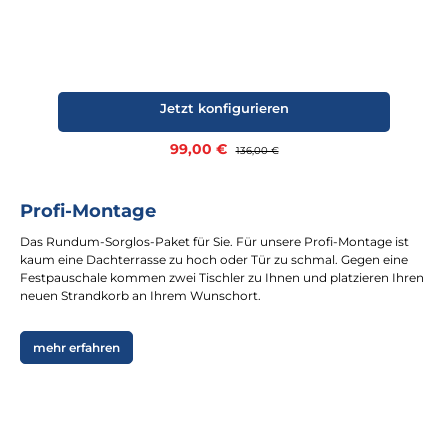
Jetzt konfigurieren
Verkaufspreis:
99,00 €
Regulärer Preis:
136,00 €
Profi-Montage
Das Rundum-Sorglos-Paket für Sie. Für unsere Profi-Montage ist
kaum eine Dachterrasse zu hoch oder Tür zu schmal. Gegen eine
Festpauschale kommen zwei Tischler zu Ihnen und platzieren Ihren
neuen Strandkorb an Ihrem Wunschort.
mehr erfahren