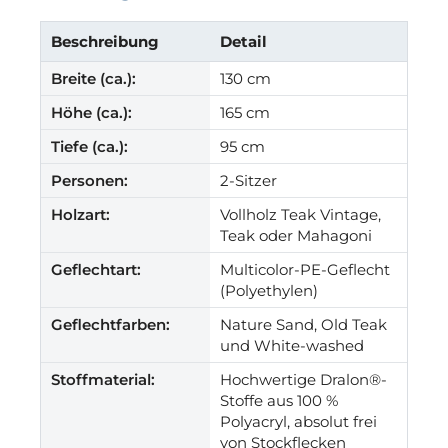
Beschreibung
Detail
Breite (ca.):
130 cm
Höhe (ca.):
165 cm
Tiefe (ca.):
95 cm
Personen:
2-Sitzer
Holzart:
Vollholz Teak Vintage,
Teak oder Mahagoni
Geflechtart:
Multicolor-PE-Geflecht
(Polyethylen)
Geflechtfarben:
Nature Sand, Old Teak
und White-washed
Stoffmaterial:
Hochwertige Dralon®-
Stoffe aus 100 %
Polyacryl, absolut frei
von Stockflecken