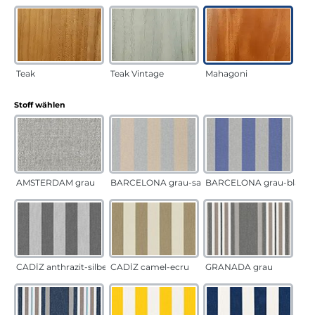
Teak
Teak Vintage
Mahagoni
auswählen
Stoff wählen
AMSTERDAM grau
BARCELONA grau-sand
BARCELONA grau-blau
CADÍZ anthrazit-silber
CADÍZ camel-ecru
GRANADA grau