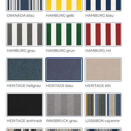
GRANADA blau
HAMBURG gelb
HAMBURG blau
HAMBURG grau
HAMBURG grün
HAMBURG rot
HERITAGE hellgrau
HERITAGE blau
HERITAGE kitt
HERITAGE anthrazit
INNSBRUCK grau
LISSABON cayenne