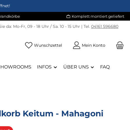
fnet!
Strandkörbe
Komplett montiert geliefert
Sie da:
Mo-Fr, 09 - 18 Uhr / Sa. 10 - 15 Uhr | Tel.
04161 596680
Du hast 0 Produkte auf dem Merk
Wunschzettel
Mein Konto
SHOWROOMS
INFOS
ÜBER UNS
FAQ
dkorb Keitum - Mahagoni