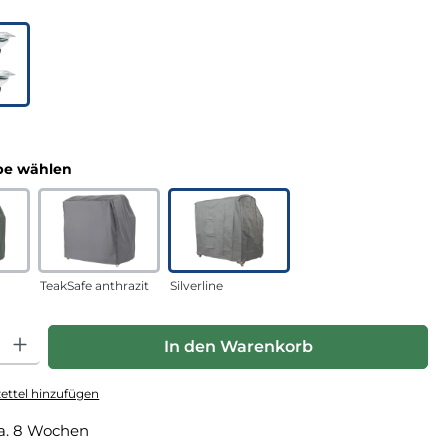
uswählen
n
auswählen
e wählen
TeakSafe anthrazit
Silverline
hl: Gib den gewünschten Wert ein oder benutze die Schaltfläche
In den Warenkorb
ttel hinzufügen
a. 8 Wochen