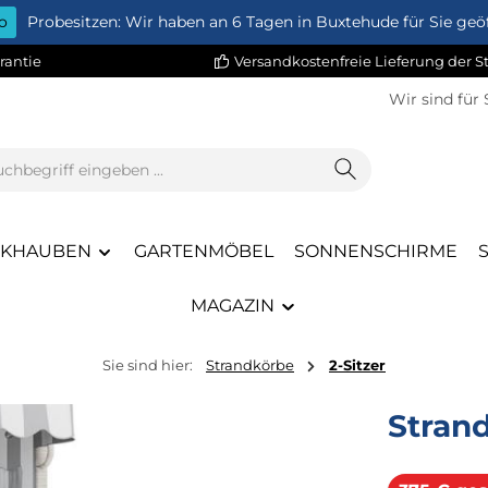
o
Probesitzen: Wir haben an 6 Tagen in Buxtehude für Sie geöf
rantie
Versandkostenfreie Lieferung der 
Wir sind für 
CKHAUBEN
GARTENMÖBEL
SONNENSCHIRME
MAGAZIN
Sie sind hier:
Strandkörbe
2-Sitzer
Stran