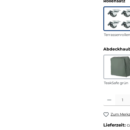
a
Rollensatz
Terrassenrolle
Abdeckhaub
TeakSafe grün
Produkt Anza
Zum Merkze
Lieferzeit:
c