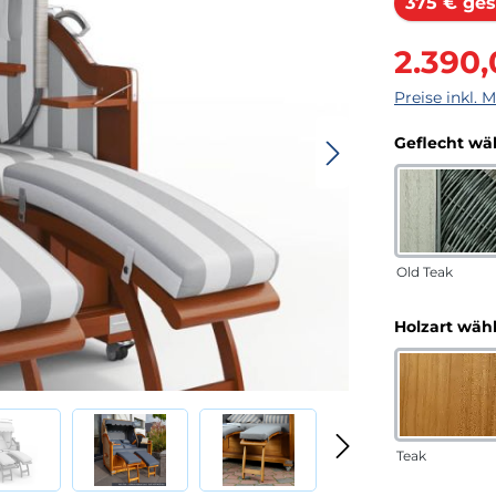
375 € ges
Verkaufsprei
2.390
Preise inkl. 
Geflecht wä
Old Teak
Holzart wäh
Teak