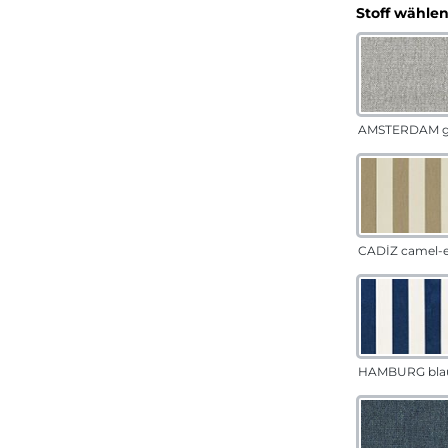
Stoff wähle
AMSTERDAM g
CADÍZ camel-
HAMBURG bla