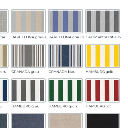
auswählen
n
rau
BARCELONA grau-sand
BARCELONA grau-blau
CADÍZ anthrazit-silber
ecru
GRANADA grau
GRANADA blau
HAMBURG gelb
u
HAMBURG grau
HAMBURG grün
HAMBURG rot