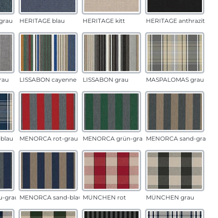
grau
HERITAGE blau
HERITAGE kitt
HERITAGE anthrazit
rau
LISSABON cayenne
LISSABON grau
MASPALOMAS grau
blau
MENORCA rot-grau
MENORCA grün-grau
MENORCA sand-grau
u-grau
MENORCA sand-blau
MÜNCHEN rot
MÜNCHEN grau