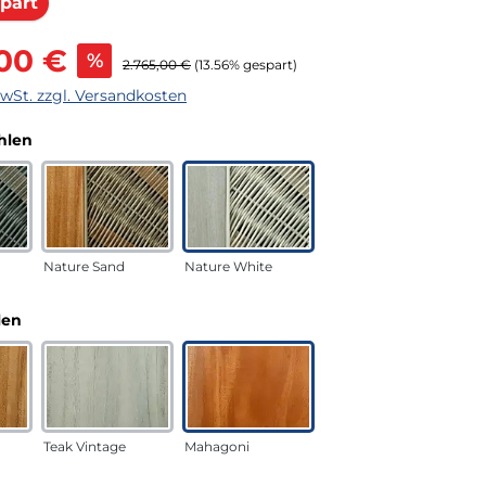
Rabatt
part
s:
,00 €
%
Regulärer Preis:
2.765,00 €
(13.56% gespart)
MwSt. zzgl. Versandkosten
auswählen
hlen
Nature Sand
Nature White
auswählen
len
Teak Vintage
Mahagoni