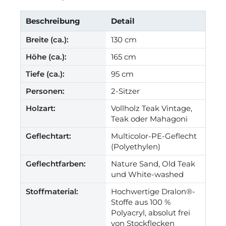
Beschreibung
Detail
Breite (ca.):
130 cm
Höhe (ca.):
165 cm
Tiefe (ca.):
95 cm
Personen:
2-Sitzer
Holzart:
Vollholz Teak Vintage,
Teak oder Mahagoni
Geflechtart:
Multicolor-PE-Geflecht
(Polyethylen)
Geflechtfarben:
Nature Sand, Old Teak
und White-washed
Stoffmaterial:
Hochwertige Dralon®-
Stoffe aus 100 %
Polyacryl, absolut frei
von Stockflecken