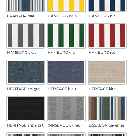
GRANADA blau
HAMBURG gelb
HAMBURG blau
HAMBURG grau
HAMBURG grün
HAMBURG rot
HERITAGE hellgrau
HERITAGE blau
HERITAGE kitt
HERITAGE anthrazit
INNSBRUCK grau
LISSABON cayenne