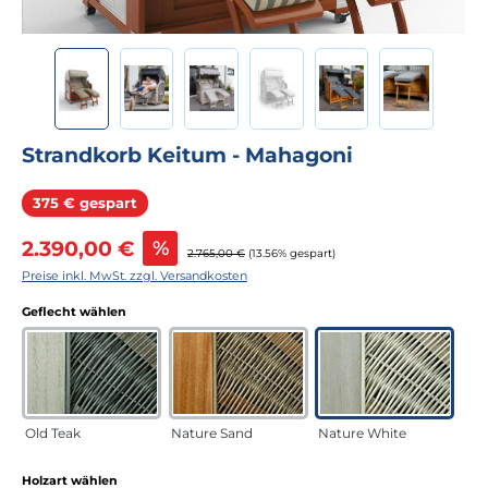
Strandkorb Keitum - Mahagoni
Rabatt
375 € gespart
Verkaufspreis:
2.390,00 €
%
Regulärer Preis:
2.765,00 €
(13.56% gespart)
Preise inkl. MwSt. zzgl. Versandkosten
auswählen
Geflecht wählen
Old Teak
Nature Sand
Nature White
auswählen
Holzart wählen