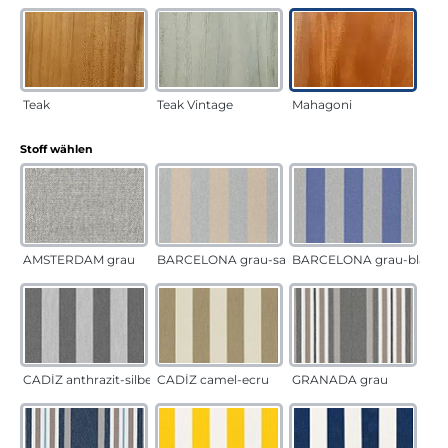
Teak
Teak Vintage
Mahagoni
auswählen
Stoff wählen
AMSTERDAM grau
BARCELONA grau-sand
BARCELONA grau-blau
CADÍZ anthrazit-silber
CADÍZ camel-ecru
GRANADA grau