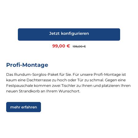
Jetzt konfigurieren
Verkaufspreis:
99,00 €
Regulärer Preis:
136,00 €
Profi-Montage
Das Rundum-Sorglos-Paket für Sie. Für unsere Profi-Montage ist
kaum eine Dachterrasse zu hoch oder Tür zu schmal. Gegen eine
Festpauschale kommen zwei Tischler zu Ihnen und platzieren Ihren
neuen Strandkorb an Ihrem Wunschort.
mehr erfahren