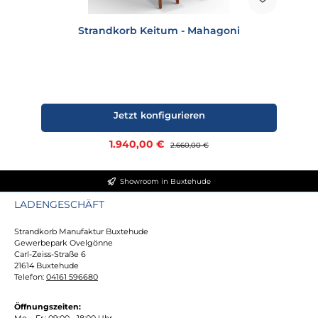
Strandkorb Keitum - Mahagoni
Jetzt konfigurieren
Verkaufspreis:
1.940,00 €
Regulärer Preis:
2.660,00 €
Showroom in Buxtehude
LADENGESCHÄFT
Strandkorb Manufaktur Buxtehude
Gewerbepark Ovelgönne
Carl-Zeiss-Straße 6
21614 Buxtehude
Telefon:
04161 596680
Öffnungszeiten:
Mo. - Fr.: 09:00 - 18:00 Uhr