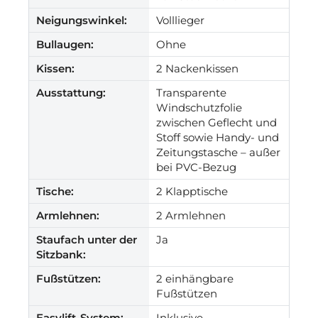
Neigungswinkel:
Volllieger
Bullaugen:
Ohne
Kissen:
2 Nackenkissen
Ausstattung:
Transparente
Windschutzfolie
zwischen Geflecht und
Stoff sowie Handy- und
Zeitungstasche – außer
bei PVC-Bezug
Tische:
2 Klapptische
Armlehnen:
2 Armlehnen
Staufach unter der
Ja
Sitzbank:
Fußstützen:
2 einhängbare
Fußstützen
Easylift-System:
Inklusive