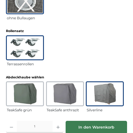
ohne Bullaugen
auswählen
Rollensatz
Terrassenrollen
auswählen
Abdeckhaube wählen
TeakSafe grün
TeakSafe anthrazit
Silverline
Produkt Anzahl: Gib den gewünschten Wert ein oder benutze die Schaltflächen
In den Warenkorb