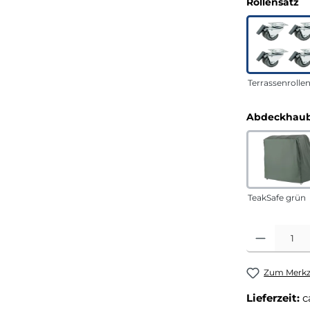
a
Rollensatz
Terrassenrolle
Abdeckhaub
TeakSafe grün
Produkt Anza
Zum Merkze
Lieferzeit:
c