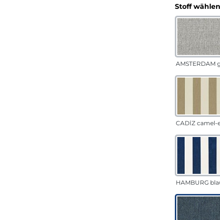
Stoff wähle
AMSTERDAM g
CADÍZ camel-
HAMBURG bla