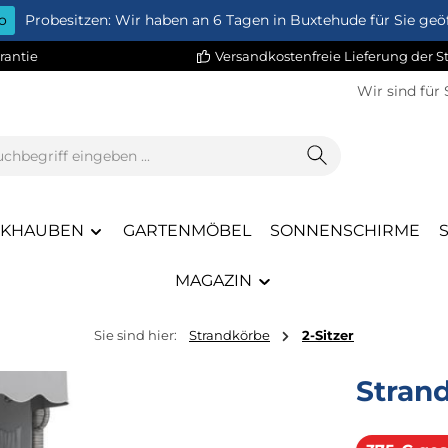
o
Probesitzen: Wir haben an 6 Tagen in Buxtehude für Sie geöf
rantie
Versandkostenfreie Lieferung der 
Wir sind für 
CKHAUBEN
GARTENMÖBEL
SONNENSCHIRME
MAGAZIN
Sie sind hier:
Strandkörbe
2-Sitzer
Stran