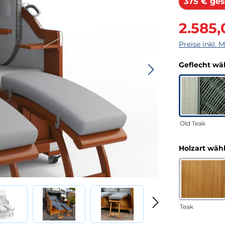
375 € ges
Verkaufsprei
2.585,
Preise inkl. 
Geflecht wä
Old Teak
Holzart wäh
Teak