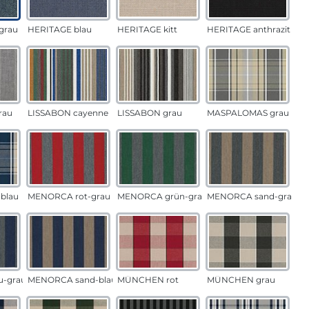
grau
HERITAGE blau
HERITAGE kitt
HERITAGE anthrazit
rau
LISSABON cayenne
LISSABON grau
MASPALOMAS grau
blau
MENORCA rot-grau
MENORCA grün-grau
MENORCA sand-grau
u-grau
MENORCA sand-blau
MÜNCHEN rot
MÜNCHEN grau