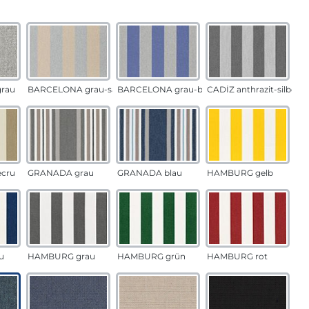
auswählen
n
rau
BARCELONA grau-sand
BARCELONA grau-blau
CADÍZ anthrazit-silber
ecru
GRANADA grau
GRANADA blau
HAMBURG gelb
u
HAMBURG grau
HAMBURG grün
HAMBURG rot