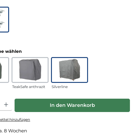
uswählen
n
auswählen
e wählen
TeakSafe anthrazit
Silverline
hl: Gib den gewünschten Wert ein oder benutze die Schaltfläche
In den Warenkorb
ttel hinzufügen
a. 8 Wochen