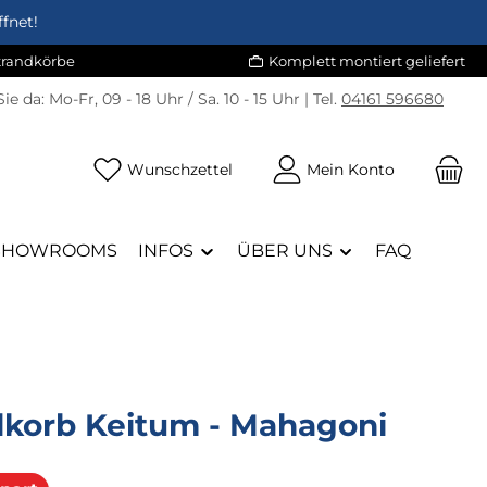
fnet!
Strandkörbe
Komplett montiert geliefert
Sie da:
Mo-Fr, 09 - 18 Uhr / Sa. 10 - 15 Uhr | Tel.
04161 596680
Du hast 0 Produkte auf dem Merk
Wunschzettel
Mein Konto
SHOWROOMS
INFOS
ÜBER UNS
FAQ
dkorb Keitum - Mahagoni