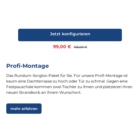
Jetzt konfigurieren
Verkaufspreis:
99,00 €
Regulärer Preis:
136,00 €
Profi-Montage
Das Rundum-Sorglos-Paket für Sie. Für unsere Profi-Montage ist
kaum eine Dachterrasse zu hoch oder Tür zu schmal. Gegen eine
Festpauschale kommen zwei Tischler zu Ihnen und platzieren Ihren
neuen Strandkorb an Ihrem Wunschort.
mehr erfahren