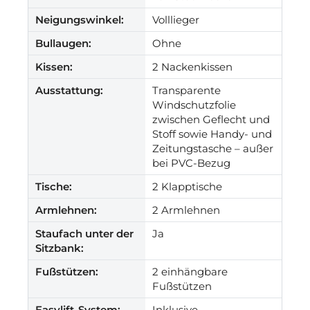
Neigungswinkel:
Volllieger
Bullaugen:
Ohne
Kissen:
2 Nackenkissen
Ausstattung:
Transparente
Windschutzfolie
zwischen Geflecht und
Stoff sowie Handy- und
Zeitungstasche – außer
bei PVC-Bezug
Tische:
2 Klapptische
Armlehnen:
2 Armlehnen
Staufach unter der
Ja
Sitzbank:
Fußstützen:
2 einhängbare
Fußstützen
Easylift-System:
Inklusive