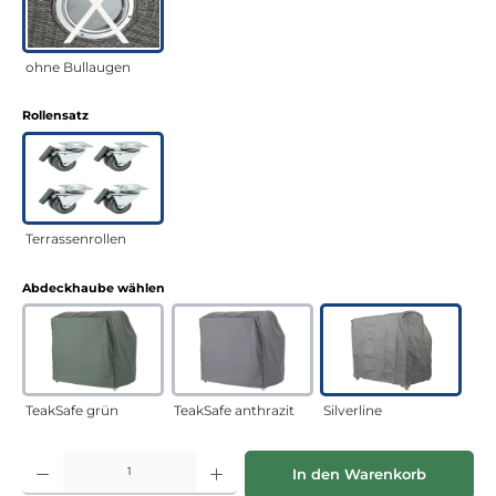
ohne Bullaugen
auswählen
Rollensatz
Terrassenrollen
auswählen
Abdeckhaube wählen
TeakSafe grün
TeakSafe anthrazit
Silverline
Produkt Anzahl: Gib den gewünschten Wert ein oder benutze die Schaltflächen
In den Warenkorb