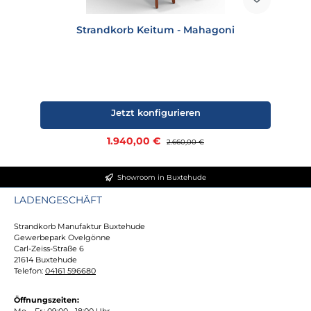
Strandkorb Keitum - Mahagoni
Jetzt konfigurieren
Verkaufspreis:
1.940,00 €
Regulärer Preis:
2.660,00 €
Showroom in Buxtehude
LADENGESCHÄFT
Strandkorb Manufaktur Buxtehude
Gewerbepark Ovelgönne
Carl-Zeiss-Straße 6
21614 Buxtehude
Telefon:
04161 596680
Öffnungszeiten:
Mo. - Fr.: 09:00 - 18:00 Uhr