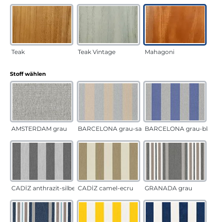
Teak
Teak Vintage
Mahagoni
auswählen
Stoff wählen
AMSTERDAM grau
BARCELONA grau-sand
BARCELONA grau-blau
CADÍZ anthrazit-silber
CADÍZ camel-ecru
GRANADA grau