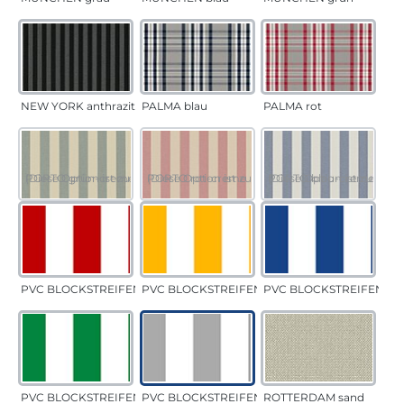
NEW YORK anthrazit
PALMA blau
PALMA rot
PORTO grün-creme
(Diese Option ist zurzeit nicht verfügbar.)
PORTO rot-creme
(Diese Option ist zurzeit nicht verfügbar.)
PORTO blau-creme
(Diese Option ist zurzeit 
PVC BLOCKSTREIFEN rot
PVC BLOCKSTREIFEN gelb
PVC BLOCKSTREIFEN bla
PVC BLOCKSTREIFEN grün
PVC BLOCKSTREIFEN grau
ROTTERDAM sand