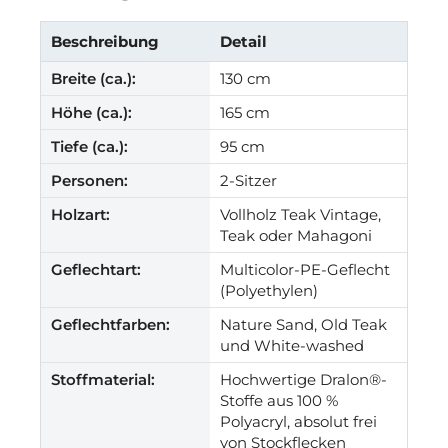
Beschreibung
Detail
Breite (ca.):
130 cm
Höhe (ca.):
165 cm
Tiefe (ca.):
95 cm
Personen:
2-Sitzer
Holzart:
Vollholz Teak Vintage,
Teak oder Mahagoni
Geflechtart:
Multicolor-PE-Geflecht
(Polyethylen)
Geflechtfarben:
Nature Sand, Old Teak
und White-washed
Stoffmaterial:
Hochwertige Dralon®-
Stoffe aus 100 %
Polyacryl, absolut frei
von Stockflecken