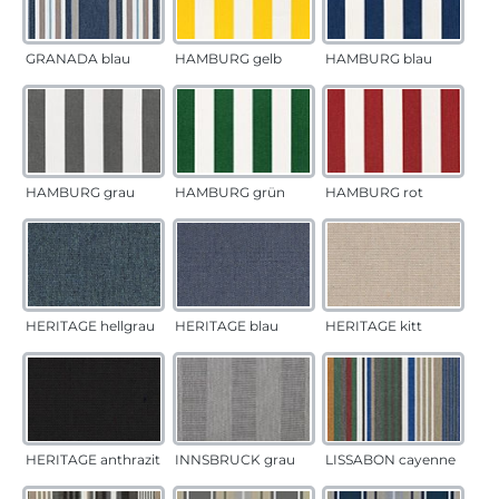
GRANADA blau
HAMBURG gelb
HAMBURG blau
HAMBURG grau
HAMBURG grün
HAMBURG rot
HERITAGE hellgrau
HERITAGE blau
HERITAGE kitt
HERITAGE anthrazit
INNSBRUCK grau
LISSABON cayenne