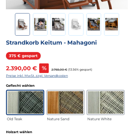
Strandkorb Keitum - Mahagoni
Rabatt
375 € gespart
Verkaufspreis:
2.390,00 €
%
Regulärer Preis:
2.765,00 €
(13.56% gespart)
Preise inkl. MwSt. zzgl. Versandkosten
auswählen
Geflecht wählen
Old Teak
Nature Sand
Nature White
auswählen
Holzart wählen