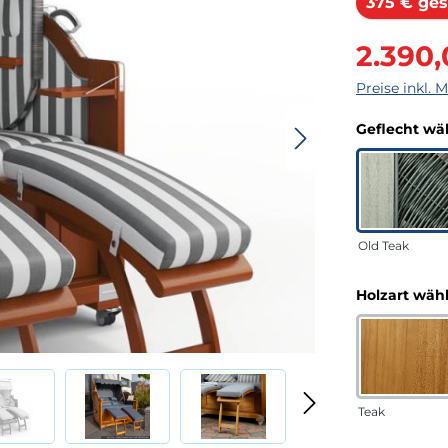
375 € ges
Verkaufsprei
2.390
Preise inkl. 
Geflecht wä
Old Teak
Holzart wäh
Teak