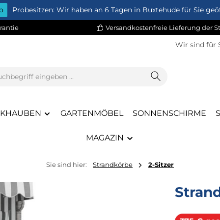
o
Probesitzen: Wir haben an 6 Tagen in Buxtehude für Sie geöf
rantie
Versandkostenfreie Lieferung der 
Wir sind für 
CKHAUBEN
GARTENMÖBEL
SONNENSCHIRME
MAGAZIN
Sie sind hier:
Strandkörbe
2-Sitzer
Stran