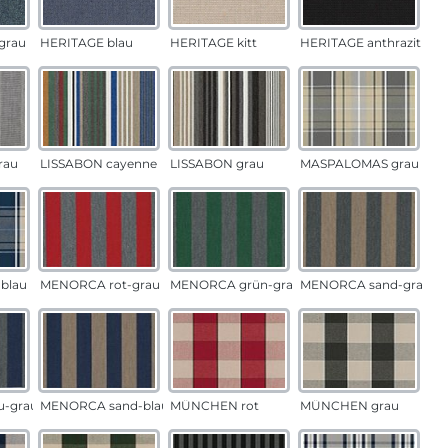
grau
HERITAGE blau
HERITAGE kitt
HERITAGE anthrazit
rau
LISSABON cayenne
LISSABON grau
MASPALOMAS grau
blau
MENORCA rot-grau
MENORCA grün-grau
MENORCA sand-grau
u-grau
MENORCA sand-blau
MÜNCHEN rot
MÜNCHEN grau