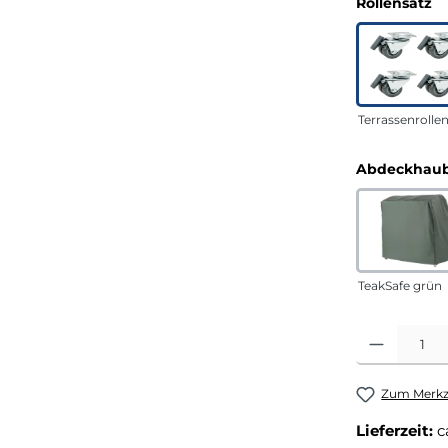
a
Rollensatz
Terrassenrolle
Abdeckhaub
TeakSafe grün
Produkt Anza
Zum Merkze
Lieferzeit:
c