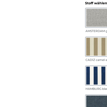
Stoff wähle
AMSTERDAM g
CADÍZ camel-
HAMBURG bla