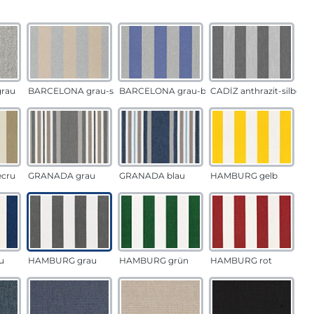
auswählen
n
rau
BARCELONA grau-sand
BARCELONA grau-blau
CADÍZ anthrazit-silber
ecru
GRANADA grau
GRANADA blau
HAMBURG gelb
u
HAMBURG grau
HAMBURG grün
HAMBURG rot