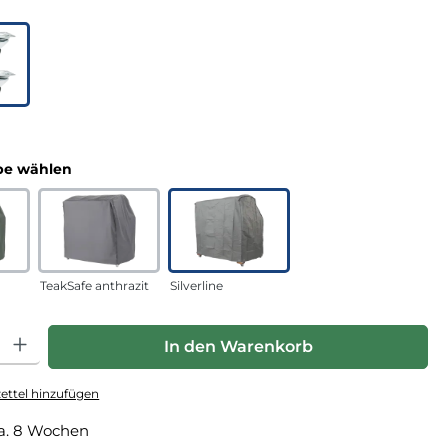
uswählen
n
auswählen
e wählen
TeakSafe anthrazit
Silverline
hl: Gib den gewünschten Wert ein oder benutze die Schaltfläche
In den Warenkorb
ttel hinzufügen
a. 8 Wochen