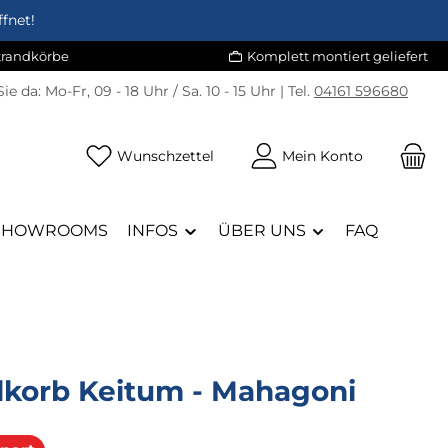
fnet!
Strandkörbe
Komplett montiert geliefert
Sie da:
Mo-Fr, 09 - 18 Uhr / Sa. 10 - 15 Uhr | Tel.
04161 596680
Du hast 0 Produkte auf dem Merk
Wunschzettel
Mein Konto
SHOWROOMS
INFOS
ÜBER UNS
FAQ
dkorb Keitum - Mahagoni