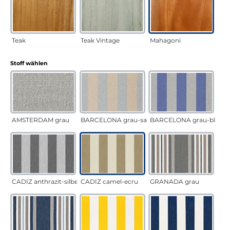
Teak
Teak Vintage
Mahagoni
auswählen
Stoff wählen
AMSTERDAM grau
BARCELONA grau-sand
BARCELONA grau-blau
CADÍZ anthrazit-silber
CADÍZ camel-ecru
GRANADA grau