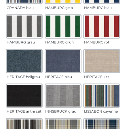
GRANADA blau
HAMBURG gelb
HAMBURG blau
HAMBURG grau
HAMBURG grün
HAMBURG rot
HERITAGE hellgrau
HERITAGE blau
HERITAGE kitt
HERITAGE anthrazit
INNSBRUCK grau
LISSABON cayenne