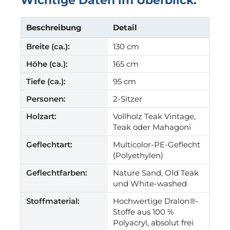
Wichtige Daten im Überblick:
Beschreibung
Detail
Breite (ca.):
130 cm
Höhe (ca.):
165 cm
Tiefe (ca.):
95 cm
Personen:
2-Sitzer
Holzart:
Vollholz Teak Vintage,
Teak oder Mahagoni
Geflechtart:
Multicolor-PE-Geflecht
(Polyethylen)
Geflechtfarben:
Nature Sand, Old Teak
und White-washed
Stoffmaterial:
Hochwertige Dralon®-
Stoffe aus 100 %
Polyacryl, absolut frei