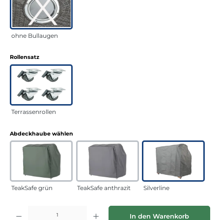
ohne Bullaugen
auswählen
Rollensatz
Terrassenrollen
auswählen
Abdeckhaube wählen
TeakSafe grün
TeakSafe anthrazit
Silverline
Produkt Anzahl: Gib den gewünschten Wert ein oder benutze die Schaltflächen
In den Warenkorb