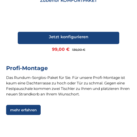
Zubehör KOMFORTPAKET
Jetzt konfigurieren
Verkaufspreis:
99,00 €
Regulärer Preis:
136,00 €
Profi-Montage
Das Rundum-Sorglos-Paket für Sie. Für unsere Profi-Montage ist
kaum eine Dachterrasse zu hoch oder Tür zu schmal. Gegen eine
Festpauschale kommen zwei Tischler zu Ihnen und platzieren Ihren
neuen Strandkorb an Ihrem Wunschort.
mehr erfahren