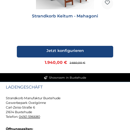
Strandkorb Keitum - Mahagoni
Jetzt konfigurieren
Verkaufspreis:
1.940,00 €
Regulärer Preis:
2.660,00 €
Showroom in Buxtehude
LADENGESCHÄFT
Strandkorb Manufaktur Buxtehude
Gewerbepark Ovelgönne
Carl-Zeiss-Straße 6
21614 Buxtehude
Telefon:
04161 596680
Öffnungszeiten: