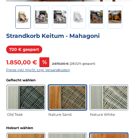
Strandkorb Keitum - Mahagoni
Rabatt
720 € gespart
Verkaufspreis:
1.850,00 €
%
Regulärer Preis:
2.570,00 €
(28.02% gespart)
Preise inkl. MwSt. zzgl. Versandkosten
auswählen
Geflecht wählen
Old Teak
Nature Sand
Nature White
auswählen
Holzart wählen