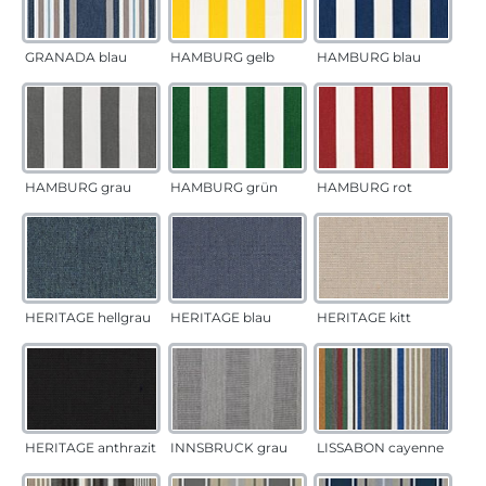
GRANADA blau
HAMBURG gelb
HAMBURG blau
HAMBURG grau
HAMBURG grün
HAMBURG rot
HERITAGE hellgrau
HERITAGE blau
HERITAGE kitt
HERITAGE anthrazit
INNSBRUCK grau
LISSABON cayenne