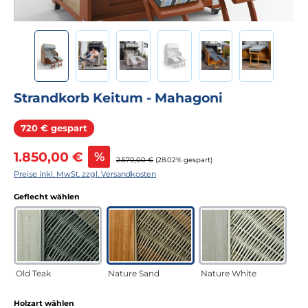
Strandkorb Keitum - Mahagoni
Rabatt
720 € gespart
Verkaufspreis:
1.850,00 €
%
Regulärer Preis:
2.570,00 €
(28.02% gespart)
Preise inkl. MwSt. zzgl. Versandkosten
auswählen
Geflecht wählen
Old Teak
Nature Sand
Nature White
auswählen
Holzart wählen