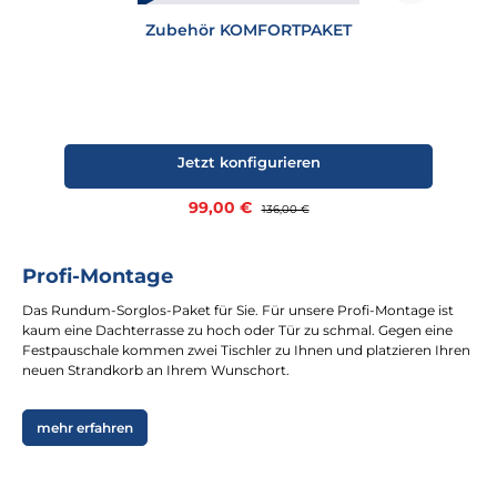
Zubehör KOMFORTPAKET
Jetzt konfigurieren
Verkaufspreis:
99,00 €
Regulärer Preis:
136,00 €
Profi-Montage
Das Rundum-Sorglos-Paket für Sie. Für unsere Profi-Montage ist
kaum eine Dachterrasse zu hoch oder Tür zu schmal. Gegen eine
Festpauschale kommen zwei Tischler zu Ihnen und platzieren Ihren
neuen Strandkorb an Ihrem Wunschort.
mehr erfahren