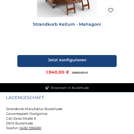
Strandkorb Keitum - Mahagoni
Jetzt konfigurieren
Verkaufspreis:
1.940,00 €
Regulärer Preis:
2.660,00 €
Showroom in Buxtehude
LADENGESCHÄFT
Strandkorb Manufaktur Buxtehude
Gewerbepark Ovelgönne
Carl-Zeiss-Straße 6
21614 Buxtehude
Telefon:
04161 596680