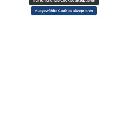
RECHTLICHES
Nur funktionale Cookies akzeptieren
Impressum
Ausgewählte Cookies akzeptieren
AGB
Datenschutz
Widerruf
Cookie-Einstellungen
ZAHLUNGSARTEN
VERSANDARTEN
SICHER EINKAUFEN
ÜBER UNS
NEWSLETTER
Alle Preise inkl. gesetzl. Mehrwertsteuer zzgl.
Versandkosten
und ggf.
Nachnahmegebühren, wenn nicht anders angegeben.
© 2026 Die Strandkorbprofis GmbH - Alle Rechte vorbehalten. Theme by
ThemeWare®