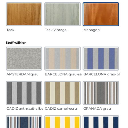
Teak
Teak Vintage
Mahagoni
auswählen
Stoff wählen
AMSTERDAM grau
BARCELONA grau-sand
BARCELONA grau-blau
CADÍZ anthrazit-silber
CADÍZ camel-ecru
GRANADA grau