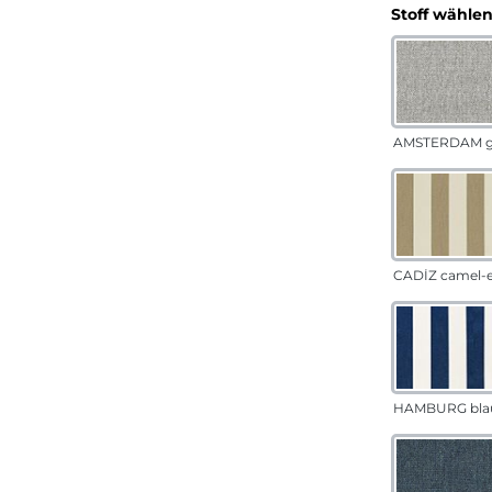
Stoff wähle
AMSTERDAM g
CADÍZ camel-
HAMBURG bla