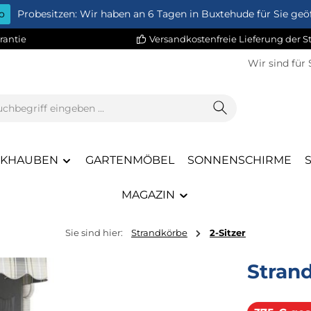
o
Probesitzen: Wir haben an 6 Tagen in Buxtehude für Sie geöf
rantie
Versandkostenfreie Lieferung der 
Wir sind für 
CKHAUBEN
GARTENMÖBEL
SONNENSCHIRME
MAGAZIN
Sie sind hier:
Strandkörbe
2-Sitzer
Stran