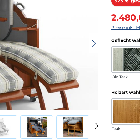
375 € ges
Verkaufsprei
2.480
Preise inkl. 
Geflecht wä
Old Teak
Holzart wäh
Teak