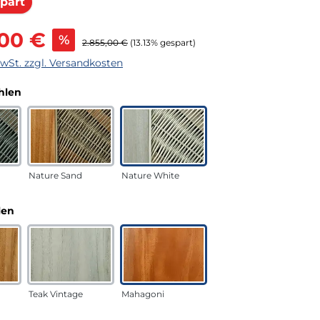
Rabatt
part
s:
,00 €
%
Regulärer Preis:
2.855,00 €
(13.13% gespart)
MwSt. zzgl. Versandkosten
auswählen
hlen
Nature Sand
Nature White
auswählen
len
Teak Vintage
Mahagoni