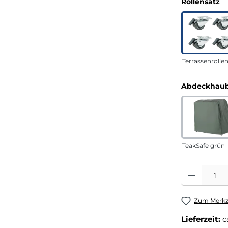
a
Rollensatz
Terrassenrolle
Abdeckhaub
TeakSafe grün
Produkt Anza
Zum Merkze
Lieferzeit:
c