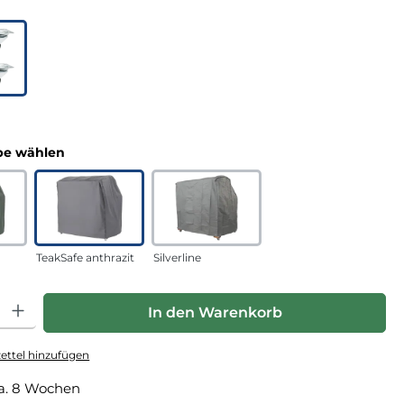
uswählen
n
auswählen
e wählen
TeakSafe anthrazit
Silverline
hl: Gib den gewünschten Wert ein oder benutze die Schaltfläche
In den Warenkorb
ttel hinzufügen
a. 8 Wochen