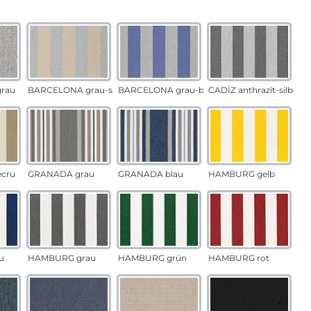
auswählen
n
rau
BARCELONA grau-sand
BARCELONA grau-blau
CADÍZ anthrazit-silber
ecru
GRANADA grau
GRANADA blau
HAMBURG gelb
u
HAMBURG grau
HAMBURG grün
HAMBURG rot