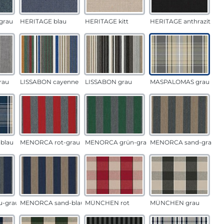
grau
HERITAGE blau
HERITAGE kitt
HERITAGE anthrazit
rau
LISSABON cayenne
LISSABON grau
MASPALOMAS grau
blau
MENORCA rot-grau
MENORCA grün-grau
MENORCA sand-grau
u-grau
MENORCA sand-blau
MÜNCHEN rot
MÜNCHEN grau