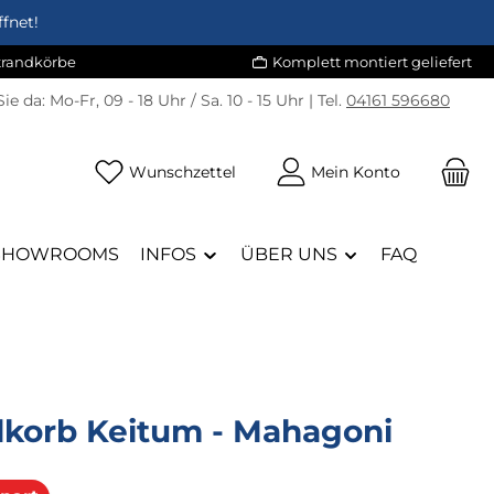
fnet!
Strandkörbe
Komplett montiert geliefert
Sie da:
Mo-Fr, 09 - 18 Uhr / Sa. 10 - 15 Uhr | Tel.
04161 596680
Du hast 0 Produkte auf dem Merk
Wunschzettel
Mein Konto
SHOWROOMS
INFOS
ÜBER UNS
FAQ
dkorb Keitum - Mahagoni