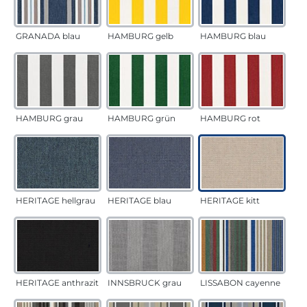
GRANADA blau
HAMBURG gelb
HAMBURG blau
HAMBURG grau
HAMBURG grün
HAMBURG rot
HERITAGE hellgrau
HERITAGE blau
HERITAGE kitt
HERITAGE anthrazit
INNSBRUCK grau
LISSABON cayenne