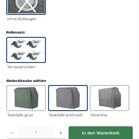
ohne Bullaugen
auswählen
Rollensatz
Terrassenrollen
auswählen
Abdeckhaube wählen
TeakSafe grün
TeakSafe anthrazit
Silverline
Produkt Anzahl: Gib den gewünschten Wert ein oder benutze die Schaltflächen
In den Warenkorb