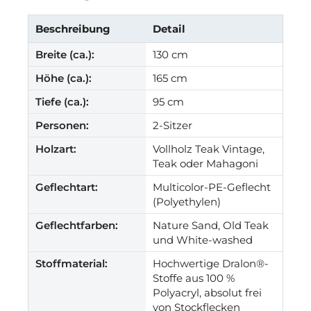
Beschreibung
Detail
Breite (ca.):
130 cm
Höhe (ca.):
165 cm
Tiefe (ca.):
95 cm
Personen:
2-Sitzer
Holzart:
Vollholz Teak Vintage,
Teak oder Mahagoni
Geflechtart:
Multicolor-PE-Geflecht
(Polyethylen)
Geflechtfarben:
Nature Sand, Old Teak
und White-washed
Stoffmaterial:
Hochwertige Dralon®-
Stoffe aus 100 %
Polyacryl, absolut frei
von Stockflecken