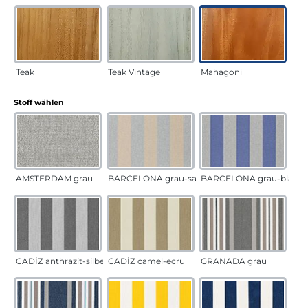
Teak
Teak Vintage
Mahagoni
auswählen
Stoff wählen
AMSTERDAM grau
BARCELONA grau-sand
BARCELONA grau-blau
CADÍZ anthrazit-silber
CADÍZ camel-ecru
GRANADA grau