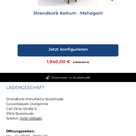
Strandkorb Keitum - Mahagoni
Jetzt konfigurieren
Verkaufspreis:
1.940,00 €
Regulärer Preis:
2.660,00 €
Showroom in Buxtehude
LADENGESCHÄFT
Strandkorb Manufaktur Buxtehude
Gewerbepark Ovelgönne
Carl-Zeiss-Straße 6
21614 Buxtehude
Telefon:
04161 596680
Öffnungszeiten:
Mo. - Fr.: 09:00 - 18:00 Uhr