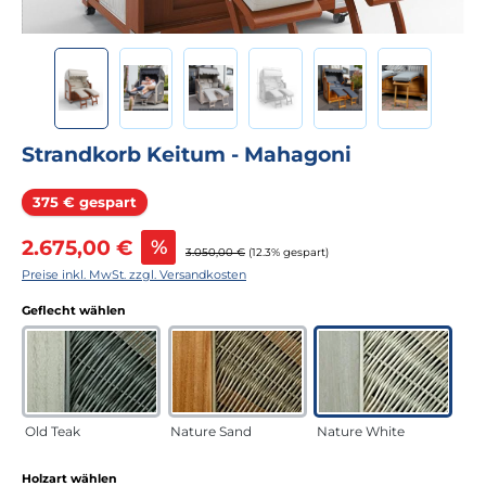
Strandkorb Keitum - Mahagoni
Rabatt
375 € gespart
Verkaufspreis:
2.675,00 €
%
Regulärer Preis:
3.050,00 €
(12.3% gespart)
Preise inkl. MwSt. zzgl. Versandkosten
auswählen
Geflecht wählen
Old Teak
Nature Sand
Nature White
auswählen
Holzart wählen