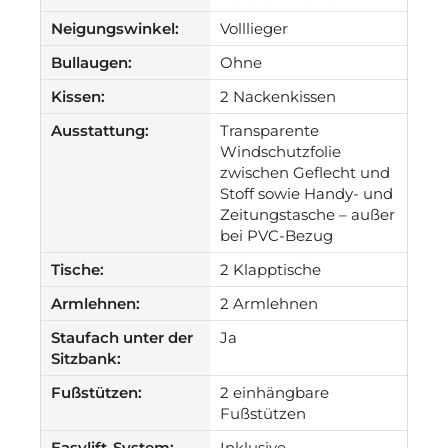
Neigungswinkel:
Volllieger
Bullaugen:
Ohne
Kissen:
2 Nackenkissen
Ausstattung:
Transparente
Windschutzfolie
zwischen Geflecht und
Stoff sowie Handy- und
Zeitungstasche – außer
bei PVC-Bezug
Tische:
2 Klapptische
Armlehnen:
2 Armlehnen
Staufach unter der
Ja
Sitzbank:
Fußstützen:
2 einhängbare
Fußstützen
Easylift-System:
Inklusive