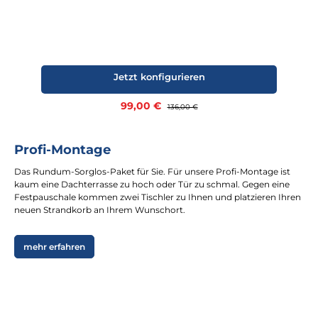
Jetzt konfigurieren
Verkaufspreis:
99,00 €
Regulärer Preis:
136,00 €
Profi-Montage
Das Rundum-Sorglos-Paket für Sie. Für unsere Profi-Montage ist
kaum eine Dachterrasse zu hoch oder Tür zu schmal. Gegen eine
Festpauschale kommen zwei Tischler zu Ihnen und platzieren Ihren
neuen Strandkorb an Ihrem Wunschort.
mehr erfahren