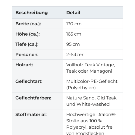
Beschreibung
Detail
Breite (ca.):
130 cm
Höhe (ca.):
165 cm
Tiefe (ca.):
95 cm
Personen:
2-Sitzer
Holzart:
Vollholz Teak Vintage,
Teak oder Mahagoni
Geflechtart:
Multicolor-PE-Geflecht
(Polyethylen)
Geflechtfarben:
Nature Sand, Old Teak
und White-washed
Stoffmaterial:
Hochwertige Dralon®-
Stoffe aus 100 %
Polyacryl, absolut frei
von Stockflecken