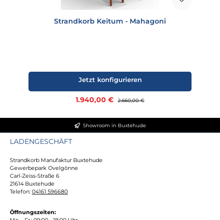
Strandkorb Keitum - Mahagoni
Jetzt konfigurieren
Verkaufspreis:
1.940,00 €
Regulärer Preis:
2.660,00 €
Showroom in Buxtehude
LADENGESCHÄFT
Strandkorb Manufaktur Buxtehude
Gewerbepark Ovelgönne
Carl-Zeiss-Straße 6
21614 Buxtehude
Telefon:
04161 596680
Öffnungszeiten:
Mo. - Fr.: 09:00 - 18:00 Uhr