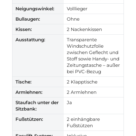
Neigungswinkel:
Volllieger
Bullaugen:
Ohne
Kissen:
2 Nackenkissen
Ausstattung:
Transparente
Windschutzfolie
zwischen Geflecht und
Stoff sowie Handy- und
Zeitungstasche – außer
bei PVC-Bezug
Tische:
2 Klapptische
Armlehnen:
2 Armlehnen
Staufach unter der
Ja
Sitzbank:
Fußstützen:
2 einhängbare
Fußstützen
Easylift-System:
Inklusive