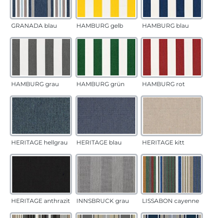
GRANADA blau
HAMBURG gelb
HAMBURG blau
HAMBURG grau
HAMBURG grün
HAMBURG rot
HERITAGE hellgrau
HERITAGE blau
HERITAGE kitt
HERITAGE anthrazit
INNSBRUCK grau
LISSABON cayenne