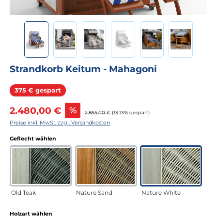
Strandkorb Keitum - Mahagoni
Rabatt
375 € gespart
Verkaufspreis:
2.480,00 €
%
Regulärer Preis:
2.855,00 €
(13.13% gespart)
Preise inkl. MwSt. zzgl. Versandkosten
auswählen
Geflecht wählen
Old Teak
Nature Sand
Nature White
auswählen
Holzart wählen