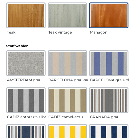
Teak
Teak Vintage
Mahagoni
auswählen
Stoff wählen
AMSTERDAM grau
BARCELONA grau-sand
BARCELONA grau-blau
CADÍZ anthrazit-silber
CADÍZ camel-ecru
GRANADA grau