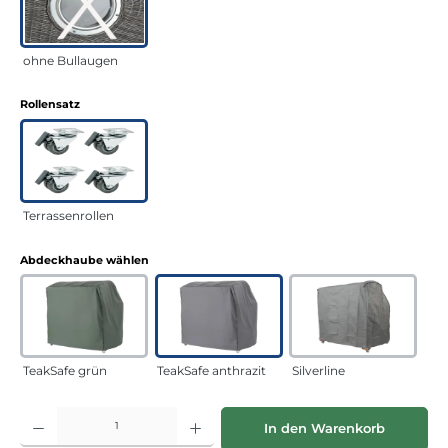
ohne Bullaugen
auswählen
Rollensatz
Terrassenrollen
auswählen
Abdeckhaube wählen
TeakSafe grün
TeakSafe anthrazit
Silverline
Produkt Anzahl: Gib den gewünschten Wert ein oder benutze die Schaltflächen
In den Warenkorb