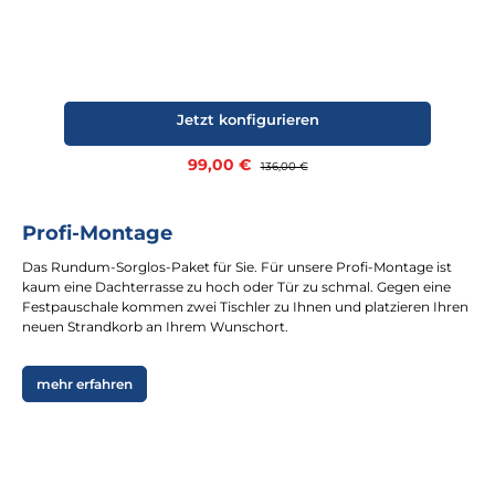
Jetzt konfigurieren
Verkaufspreis:
99,00 €
Regulärer Preis:
136,00 €
Profi-Montage
Das Rundum-Sorglos-Paket für Sie. Für unsere Profi-Montage ist
kaum eine Dachterrasse zu hoch oder Tür zu schmal. Gegen eine
Festpauschale kommen zwei Tischler zu Ihnen und platzieren Ihren
neuen Strandkorb an Ihrem Wunschort.
mehr erfahren