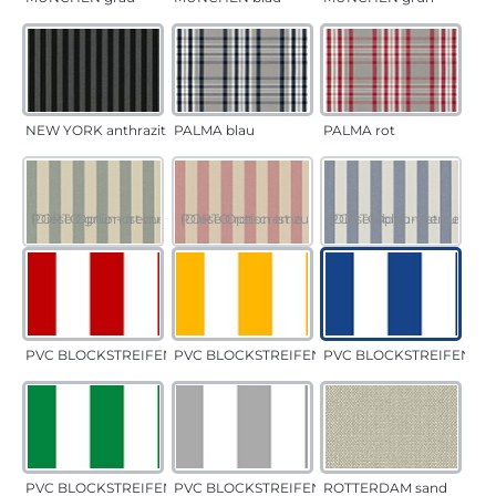
NEW YORK anthrazit
PALMA blau
PALMA rot
PORTO grün-creme
(Diese Option ist zurzeit nicht verfügbar.)
PORTO rot-creme
(Diese Option ist zurzeit nicht verfügbar.)
PORTO blau-creme
(Diese Option ist zurzeit 
PVC BLOCKSTREIFEN rot
PVC BLOCKSTREIFEN gelb
PVC BLOCKSTREIFEN bla
PVC BLOCKSTREIFEN grün
PVC BLOCKSTREIFEN grau
ROTTERDAM sand