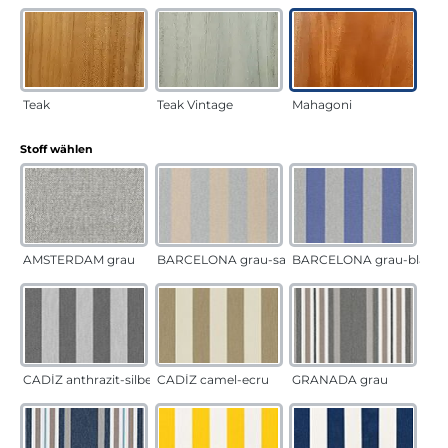
Teak
Teak Vintage
Mahagoni
auswählen
Stoff wählen
AMSTERDAM grau
BARCELONA grau-sand
BARCELONA grau-blau
CADÍZ anthrazit-silber
CADÍZ camel-ecru
GRANADA grau