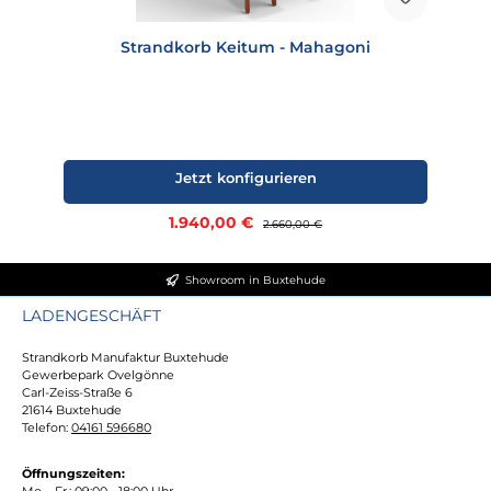
Strandkorb Keitum - Mahagoni
Jetzt konfigurieren
Verkaufspreis:
1.940,00 €
Regulärer Preis:
2.660,00 €
Showroom in Buxtehude
LADENGESCHÄFT
Strandkorb Manufaktur Buxtehude
Gewerbepark Ovelgönne
Carl-Zeiss-Straße 6
21614 Buxtehude
Telefon:
04161 596680
Öffnungszeiten:
Mo. - Fr.: 09:00 - 18:00 Uhr