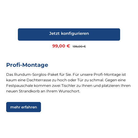
Jetzt konfigurieren
Verkaufspreis:
99,00 €
Regulärer Preis:
136,00 €
Profi-Montage
Das Rundum-Sorglos-Paket für Sie. Für unsere Profi-Montage ist
kaum eine Dachterrasse zu hoch oder Tür zu schmal. Gegen eine
Festpauschale kommen zwei Tischler zu Ihnen und platzieren Ihren
neuen Strandkorb an Ihrem Wunschort.
mehr erfahren