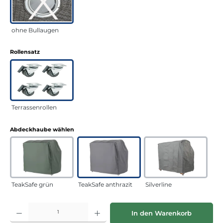
ohne Bullaugen
auswählen
Rollensatz
Terrassenrollen
auswählen
Abdeckhaube wählen
TeakSafe grün
TeakSafe anthrazit
Silverline
Produkt Anzahl: Gib den gewünschten Wert ein oder benutze die Schaltflächen
In den Warenkorb