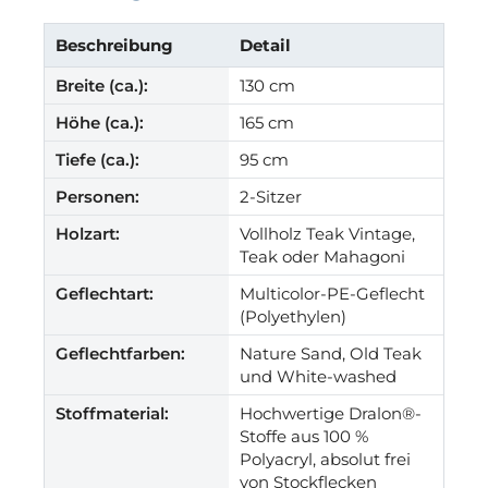
Beschreibung
Detail
Breite (ca.):
130 cm
Höhe (ca.):
165 cm
Tiefe (ca.):
95 cm
Personen:
2-Sitzer
Holzart:
Vollholz Teak Vintage,
Teak oder Mahagoni
Geflechtart:
Multicolor-PE-Geflecht
(Polyethylen)
Geflechtfarben:
Nature Sand, Old Teak
und White-washed
Stoffmaterial:
Hochwertige Dralon®-
Stoffe aus 100 %
Polyacryl, absolut frei
von Stockflecken