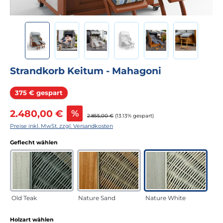
Strandkorb Keitum - Mahagoni
Rabatt
375 € gespart
Verkaufspreis:
2.480,00 €
%
Regulärer Preis:
2.855,00 €
(13.13% gespart)
Preise inkl. MwSt. zzgl. Versandkosten
auswählen
Geflecht wählen
Old Teak
Nature Sand
Nature White
auswählen
Holzart wählen