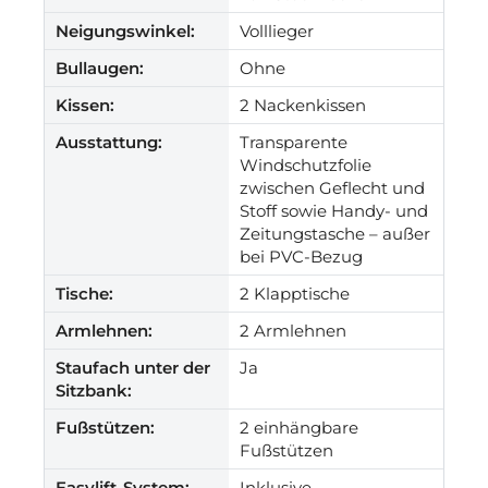
Neigungswinkel:
Volllieger
Bullaugen:
Ohne
Kissen:
2 Nackenkissen
Ausstattung:
Transparente
Windschutzfolie
zwischen Geflecht und
Stoff sowie Handy- und
Zeitungstasche – außer
bei PVC-Bezug
Tische:
2 Klapptische
Armlehnen:
2 Armlehnen
Staufach unter der
Ja
Sitzbank:
Fußstützen:
2 einhängbare
Fußstützen
Easylift-System:
Inklusive