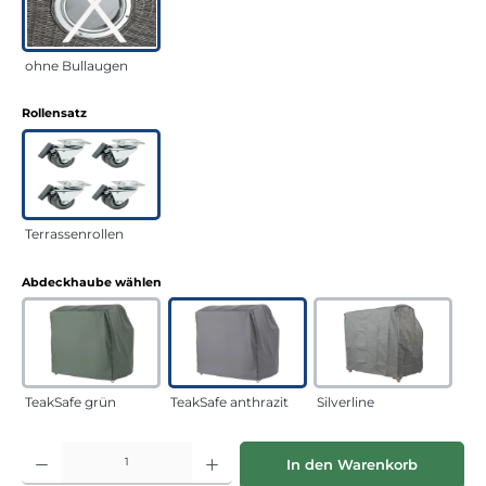
ohne Bullaugen
auswählen
Rollensatz
Terrassenrollen
auswählen
Abdeckhaube wählen
TeakSafe grün
TeakSafe anthrazit
Silverline
Produkt Anzahl: Gib den gewünschten Wert ein oder benutze die Schaltflächen
In den Warenkorb