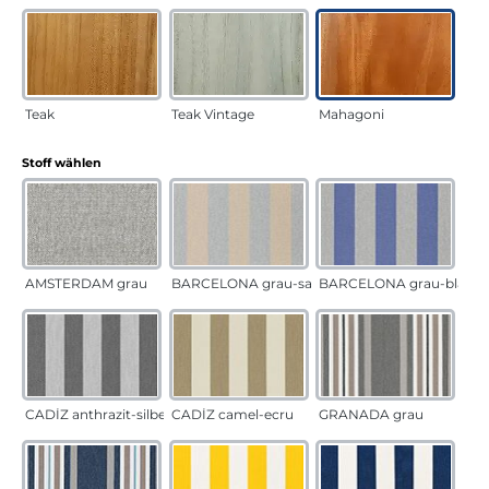
Teak
Teak Vintage
Mahagoni
auswählen
Stoff wählen
AMSTERDAM grau
BARCELONA grau-sand
BARCELONA grau-blau
CADÍZ anthrazit-silber
CADÍZ camel-ecru
GRANADA grau