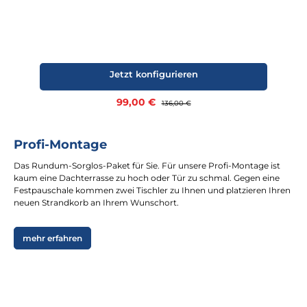
Jetzt konfigurieren
Verkaufspreis:
99,00 €
Regulärer Preis:
136,00 €
Profi-Montage
Das Rundum-Sorglos-Paket für Sie. Für unsere Profi-Montage ist
kaum eine Dachterrasse zu hoch oder Tür zu schmal. Gegen eine
Festpauschale kommen zwei Tischler zu Ihnen und platzieren Ihren
neuen Strandkorb an Ihrem Wunschort.
mehr erfahren