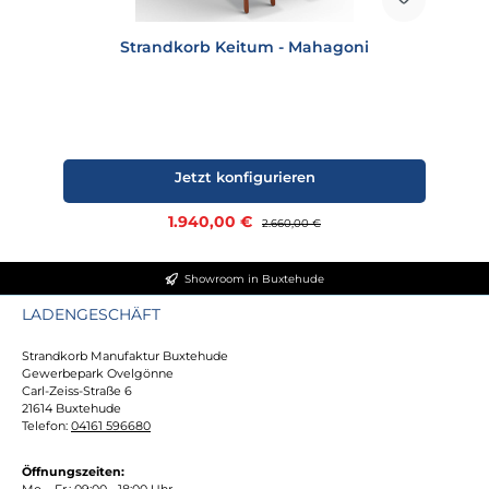
Strandkorb Keitum - Mahagoni
Jetzt konfigurieren
Verkaufspreis:
1.940,00 €
Regulärer Preis:
2.660,00 €
Showroom in Buxtehude
LADENGESCHÄFT
Strandkorb Manufaktur Buxtehude
Gewerbepark Ovelgönne
Carl-Zeiss-Straße 6
21614 Buxtehude
Telefon:
04161 596680
Öffnungszeiten:
Mo. - Fr.: 09:00 - 18:00 Uhr