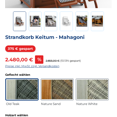
Strandkorb Keitum - Mahagoni
Rabatt
375 € gespart
Verkaufspreis:
2.480,00 €
%
Regulärer Preis:
2.855,00 €
(13.13% gespart)
Preise inkl. MwSt. zzgl. Versandkosten
auswählen
Geflecht wählen
Old Teak
Nature Sand
Nature White
auswählen
Holzart wählen