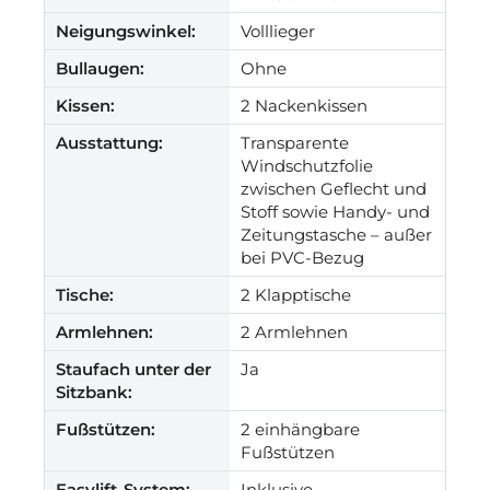
Neigungswinkel:
Volllieger
Bullaugen:
Ohne
Kissen:
2 Nackenkissen
Ausstattung:
Transparente
Windschutzfolie
zwischen Geflecht und
Stoff sowie Handy- und
Zeitungstasche – außer
bei PVC-Bezug
Tische:
2 Klapptische
Armlehnen:
2 Armlehnen
Staufach unter der
Ja
Sitzbank:
Fußstützen:
2 einhängbare
Fußstützen
Easylift-System:
Inklusive