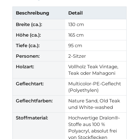
Beschreibung
Detail
Breite (ca.):
130 cm
Höhe (ca.):
165 cm
Tiefe (ca.):
95 cm
Personen:
2-Sitzer
Holzart:
Vollholz Teak Vintage,
Teak oder Mahagoni
Geflechtart:
Multicolor-PE-Geflecht
(Polyethylen)
Geflechtfarben:
Nature Sand, Old Teak
und White-washed
Stoffmaterial:
Hochwertige Dralon®-
Stoffe aus 100 %
Polyacryl, absolut frei
von Stockflecken