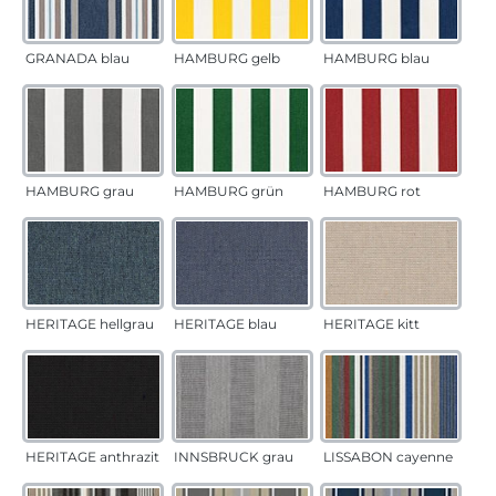
GRANADA blau
HAMBURG gelb
HAMBURG blau
HAMBURG grau
HAMBURG grün
HAMBURG rot
HERITAGE hellgrau
HERITAGE blau
HERITAGE kitt
HERITAGE anthrazit
INNSBRUCK grau
LISSABON cayenne