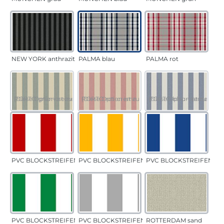
NEW YORK anthrazit
PALMA blau
PALMA rot
PORTO grün-creme
(Diese Option ist zurzeit nicht verfügbar.)
PORTO rot-creme
(Diese Option ist zurzeit nicht verfügbar.)
PORTO blau-creme
(Diese Option ist zurzeit 
PVC BLOCKSTREIFEN rot
PVC BLOCKSTREIFEN gelb
PVC BLOCKSTREIFEN bla
PVC BLOCKSTREIFEN grün
PVC BLOCKSTREIFEN grau
ROTTERDAM sand