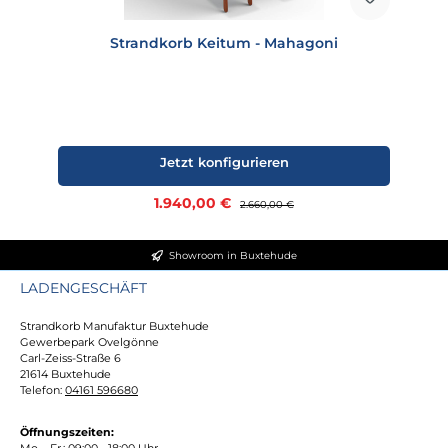
Strandkorb Keitum - Mahagoni
Jetzt konfigurieren
Verkaufspreis:
1.940,00 €
Regulärer Preis:
2.660,00 €
Showroom in Buxtehude
LADENGESCHÄFT
Strandkorb Manufaktur Buxtehude
Gewerbepark Ovelgönne
Carl-Zeiss-Straße 6
21614 Buxtehude
Telefon:
04161 596680
Öffnungszeiten:
Mo. - Fr.: 09:00 - 18:00 Uhr