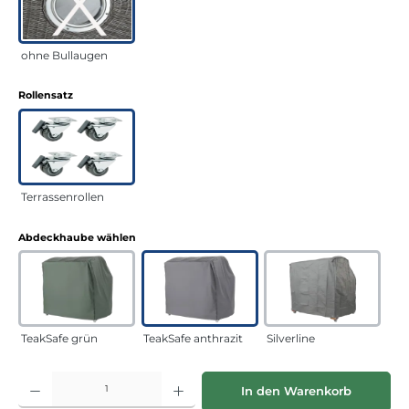
ohne Bullaugen
auswählen
Rollensatz
Terrassenrollen
auswählen
Abdeckhaube wählen
TeakSafe grün
TeakSafe anthrazit
Silverline
Produkt Anzahl: Gib den gewünschten Wert ein oder benutze die Schaltflächen
In den Warenkorb