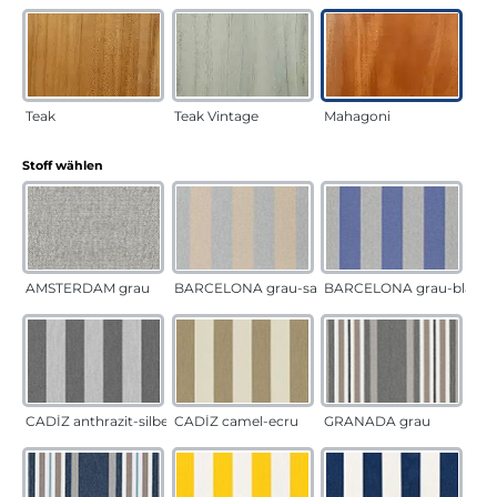
Teak
Teak Vintage
Mahagoni
auswählen
Stoff wählen
AMSTERDAM grau
BARCELONA grau-sand
BARCELONA grau-blau
CADÍZ anthrazit-silber
CADÍZ camel-ecru
GRANADA grau