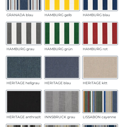
GRANADA blau
HAMBURG gelb
HAMBURG blau
HAMBURG grau
HAMBURG grün
HAMBURG rot
HERITAGE hellgrau
HERITAGE blau
HERITAGE kitt
HERITAGE anthrazit
INNSBRUCK grau
LISSABON cayenne