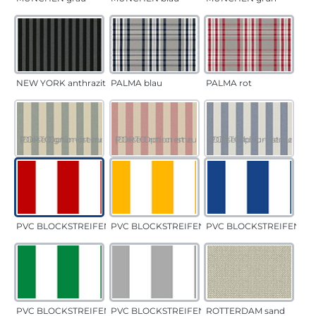
NEW YORK anthrazit
PALMA blau
PALMA rot
PORTO grün-creme
(Diese Option ist zurzeit nicht verfügbar.)
PORTO rot-creme
(Diese Option ist zurzeit nicht verfügbar.)
PORTO blau-creme
(Diese Option ist zurzeit 
PVC BLOCKSTREIFEN rot
PVC BLOCKSTREIFEN gelb
PVC BLOCKSTREIFEN bla
PVC BLOCKSTREIFEN grün
PVC BLOCKSTREIFEN grau
ROTTERDAM sand