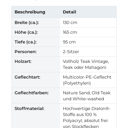
Beschreibung
Detail
Breite (ca.):
130 cm
Höhe (ca.):
165 cm
Tiefe (ca.):
95 cm
Personen:
2-Sitzer
Holzart:
Vollholz Teak Vintage,
Teak oder Mahagoni
Geflechtart:
Multicolor-PE-Geflecht
(Polyethylen)
Geflechtfarben:
Nature Sand, Old Teak
und White-washed
Stoffmaterial:
Hochwertige Dralon®-
Stoffe aus 100 %
Polyacryl, absolut frei
von Stockflecken