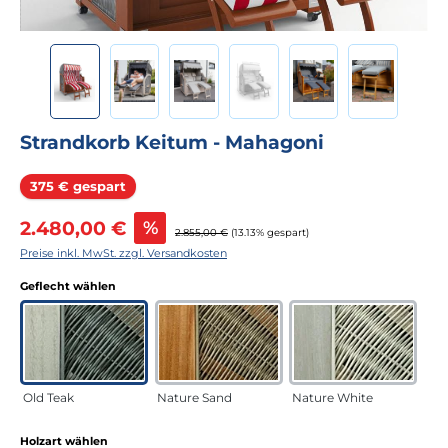
Strandkorb Keitum - Mahagoni
Rabatt
375 € gespart
Verkaufspreis:
2.480,00 €
%
Regulärer Preis:
2.855,00 €
(13.13% gespart)
Preise inkl. MwSt. zzgl. Versandkosten
auswählen
Geflecht wählen
Old Teak
Nature Sand
Nature White
auswählen
Holzart wählen