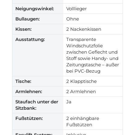
Neigungswinkel:
Volllieger
Bullaugen:
Ohne
Kissen:
2 Nackenkissen
Ausstattung:
Transparente
Windschutzfolie
zwischen Geflecht und
Stoff sowie Handy- und
Zeitungstasche – außer
bei PVC-Bezug
Tische:
2 Klapptische
Armlehnen:
2 Armlehnen
Staufach unter der
Ja
Sitzbank:
Fußstützen:
2 einhängbare
Fußstützen
Easylift-System:
Inklusive