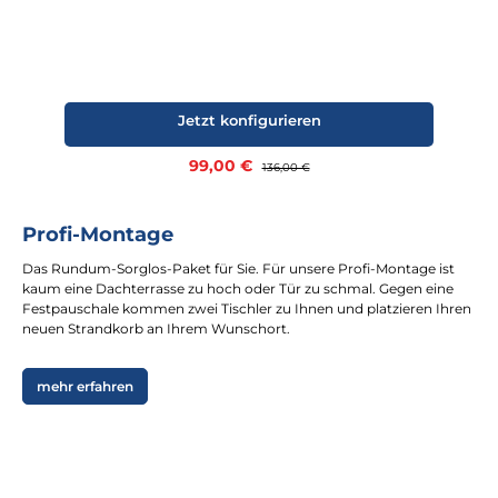
Jetzt konfigurieren
Verkaufspreis:
99,00 €
Regulärer Preis:
136,00 €
Profi-Montage
Das Rundum-Sorglos-Paket für Sie. Für unsere Profi-Montage ist
kaum eine Dachterrasse zu hoch oder Tür zu schmal. Gegen eine
Festpauschale kommen zwei Tischler zu Ihnen und platzieren Ihren
neuen Strandkorb an Ihrem Wunschort.
mehr erfahren