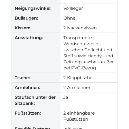
Neigungswinkel:
Volllieger
Bullaugen:
Ohne
Kissen:
2 Nackenkissen
Ausstattung:
Transparente
Windschutzfolie
zwischen Geflecht und
Stoff sowie Handy- und
Zeitungstasche – außer
bei PVC-Bezug
Tische:
2 Klapptische
Armlehnen:
2 Armlehnen
Staufach unter der
Ja
Sitzbank:
Fußstützen:
2 einhängbare
Fußstützen
Easylift-System:
Inklusive