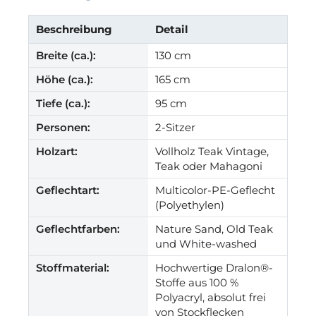
Beschreibung
Detail
Breite (ca.):
130 cm
Höhe (ca.):
165 cm
Tiefe (ca.):
95 cm
Personen:
2-Sitzer
Holzart:
Vollholz Teak Vintage,
Teak oder Mahagoni
Geflechtart:
Multicolor-PE-Geflecht
(Polyethylen)
Geflechtfarben:
Nature Sand, Old Teak
und White-washed
Stoffmaterial:
Hochwertige Dralon®-
Stoffe aus 100 %
Polyacryl, absolut frei
von Stockflecken