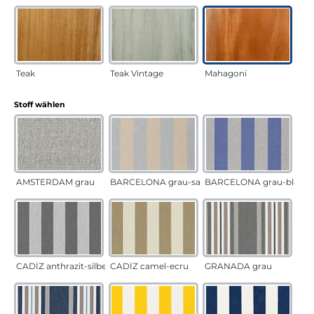
Teak
Teak Vintage
Mahagoni
auswählen
Stoff wählen
AMSTERDAM grau
BARCELONA grau-sand
BARCELONA grau-blau
CADÍZ anthrazit-silber
CADÍZ camel-ecru
GRANADA grau