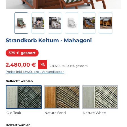
Strandkorb Keitum - Mahagoni
Rabatt
375 € gespart
Verkaufspreis:
2.480,00 €
%
Regulärer Preis:
2.855,00 €
(13.13% gespart)
Preise inkl. MwSt. zzgl. Versandkosten
auswählen
Geflecht wählen
Old Teak
Nature Sand
Nature White
auswählen
Holzart wählen