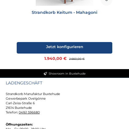
Strandkorb Keitum - Mahagoni
Jetzt konfigurieren
Verkaufspreis:
1.940,00 €
Regulärer Preis:
2.660,00 €
Showroom in Buxtehude
LADENGESCHÄFT
Strandkorb Manufaktur Buxtehude
Gewerbepark Ovelgönne
Carl-Zeiss-Straße 6
21614 Buxtehude
Telefon:
04161 596680
Öffnungszeiten:
Mo. - Fr.: 09:00 - 18:00 Uhr