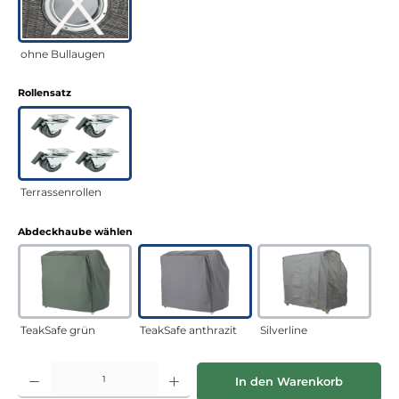
ohne Bullaugen
auswählen
Rollensatz
Terrassenrollen
auswählen
Abdeckhaube wählen
TeakSafe grün
TeakSafe anthrazit
Silverline
Produkt Anzahl: Gib den gewünschten Wert ein oder benutze die Schaltflächen
In den Warenkorb