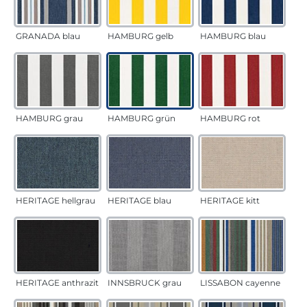
GRANADA blau
HAMBURG gelb
HAMBURG blau
HAMBURG grau
HAMBURG grün
HAMBURG rot
HERITAGE hellgrau
HERITAGE blau
HERITAGE kitt
HERITAGE anthrazit
INNSBRUCK grau
LISSABON cayenne