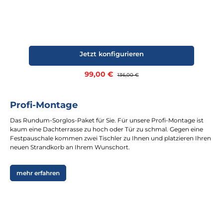
Jetzt konfigurieren
Verkaufspreis:
99,00 €
Regulärer Preis:
136,00 €
Profi-Montage
Das Rundum-Sorglos-Paket für Sie. Für unsere Profi-Montage ist
kaum eine Dachterrasse zu hoch oder Tür zu schmal. Gegen eine
Festpauschale kommen zwei Tischler zu Ihnen und platzieren Ihren
neuen Strandkorb an Ihrem Wunschort.
mehr erfahren