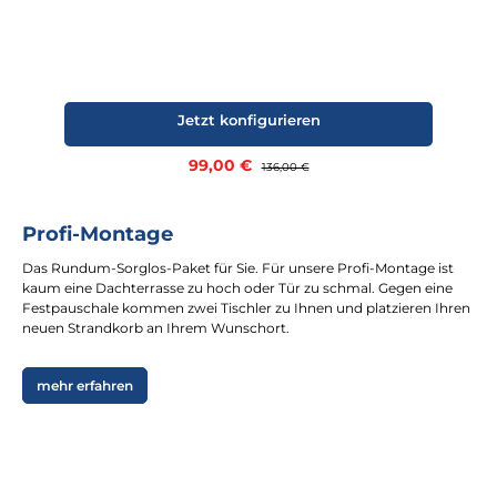
Jetzt konfigurieren
Verkaufspreis:
99,00 €
Regulärer Preis:
136,00 €
Profi-Montage
Das Rundum-Sorglos-Paket für Sie. Für unsere Profi-Montage ist
kaum eine Dachterrasse zu hoch oder Tür zu schmal. Gegen eine
Festpauschale kommen zwei Tischler zu Ihnen und platzieren Ihren
neuen Strandkorb an Ihrem Wunschort.
mehr erfahren