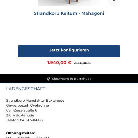
Strandkorb Keitum - Mahagoni
Jetzt konfigurieren
Verkaufspreis:
1.940,00 €
Regulärer Preis:
2.660,00 €
Showroom in Buxtehude
LADENGESCHÄFT
Strandkorb Manufaktur Buxtehude
Gewerbepark Ovelgönne
Carl-Zeiss-Straße 6
21614 Buxtehude
Telefon:
04161 596680
Öffnungszeiten:
Mo. - Fr.: 09:00 - 18:00 Uhr