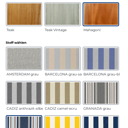
Teak
Teak Vintage
Mahagoni
auswählen
Stoff wählen
AMSTERDAM grau
BARCELONA grau-sand
BARCELONA grau-blau
CADÍZ anthrazit-silber
CADÍZ camel-ecru
GRANADA grau