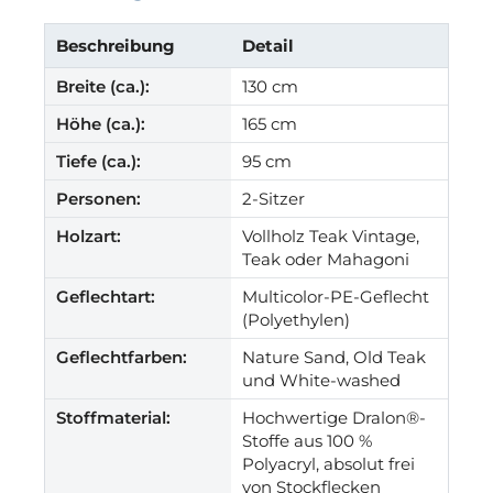
Beschreibung
Detail
Breite (ca.):
130 cm
Höhe (ca.):
165 cm
Tiefe (ca.):
95 cm
Personen:
2-Sitzer
Holzart:
Vollholz Teak Vintage,
Teak oder Mahagoni
Geflechtart:
Multicolor-PE-Geflecht
(Polyethylen)
Geflechtfarben:
Nature Sand, Old Teak
und White-washed
Stoffmaterial:
Hochwertige Dralon®-
Stoffe aus 100 %
Polyacryl, absolut frei
von Stockflecken