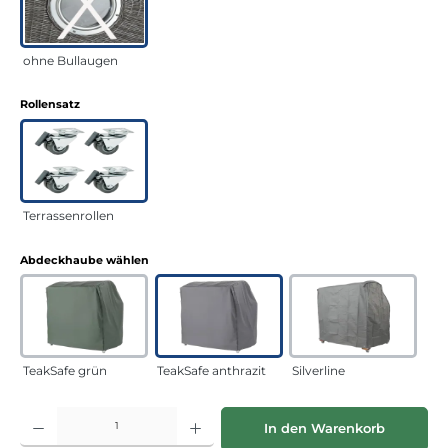
ohne Bullaugen
auswählen
Rollensatz
Terrassenrollen
auswählen
Abdeckhaube wählen
TeakSafe grün
TeakSafe anthrazit
Silverline
Produkt Anzahl: Gib den gewünschten Wert ein oder benutze die Schaltflächen
In den Warenkorb