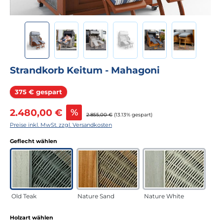
Strandkorb Keitum - Mahagoni
Rabatt
375 € gespart
Verkaufspreis:
2.480,00 €
%
Regulärer Preis:
2.855,00 €
(13.13% gespart)
Preise inkl. MwSt. zzgl. Versandkosten
auswählen
Geflecht wählen
Old Teak
Nature Sand
Nature White
auswählen
Holzart wählen