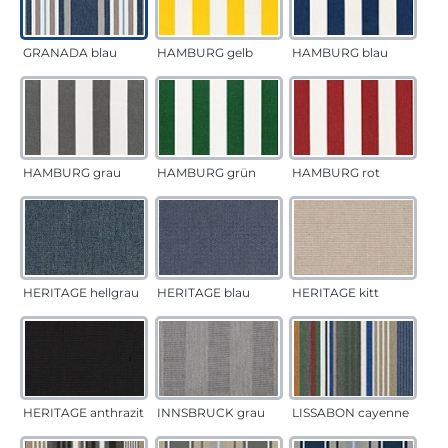
GRANADA blau
HAMBURG gelb
HAMBURG blau
HAMBURG grau
HAMBURG grün
HAMBURG rot
HERITAGE hellgrau
HERITAGE blau
HERITAGE kitt
HERITAGE anthrazit
INNSBRUCK grau
LISSABON cayenne