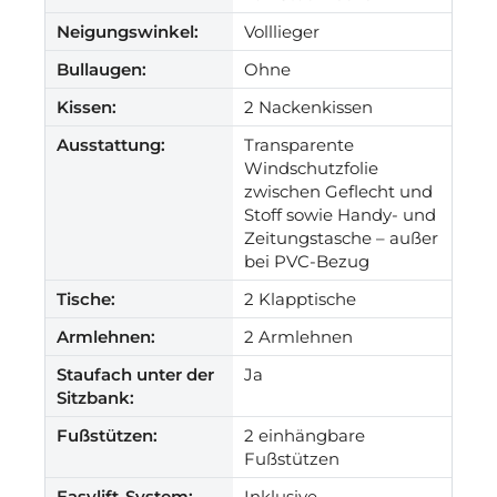
Neigungswinkel:
Volllieger
Bullaugen:
Ohne
Kissen:
2 Nackenkissen
Ausstattung:
Transparente
Windschutzfolie
zwischen Geflecht und
Stoff sowie Handy- und
Zeitungstasche – außer
bei PVC-Bezug
Tische:
2 Klapptische
Armlehnen:
2 Armlehnen
Staufach unter der
Ja
Sitzbank:
Fußstützen:
2 einhängbare
Fußstützen
Easylift-System:
Inklusive