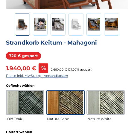
Strandkorb Keitum - Mahagoni
Rabatt
720 € gespart
Verkaufspreis:
1.940,00 €
%
Regulärer Preis:
2.660,00 €
(27.07% gespart)
Preise inkl. MwSt. zzgl. Versandkosten
auswählen
Geflecht wählen
Old Teak
Nature Sand
Nature White
auswählen
Holzart wählen