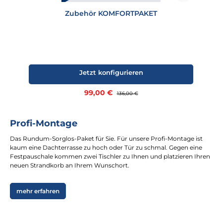
Zubehör KOMFORTPAKET
Jetzt konfigurieren
Verkaufspreis:
99,00 €
Regulärer Preis:
136,00 €
Profi-Montage
Das Rundum-Sorglos-Paket für Sie. Für unsere Profi-Montage ist
kaum eine Dachterrasse zu hoch oder Tür zu schmal. Gegen eine
Festpauschale kommen zwei Tischler zu Ihnen und platzieren Ihren
neuen Strandkorb an Ihrem Wunschort.
mehr erfahren