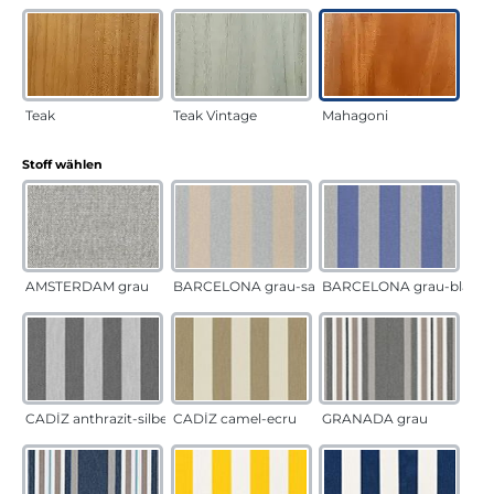
Teak
Teak Vintage
Mahagoni
auswählen
Stoff wählen
AMSTERDAM grau
BARCELONA grau-sand
BARCELONA grau-blau
CADÍZ anthrazit-silber
CADÍZ camel-ecru
GRANADA grau