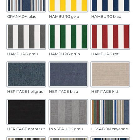
GRANADA blau
HAMBURG gelb
HAMBURG blau
HAMBURG grau
HAMBURG grün
HAMBURG rot
HERITAGE hellgrau
HERITAGE blau
HERITAGE kitt
HERITAGE anthrazit
INNSBRUCK grau
LISSABON cayenne