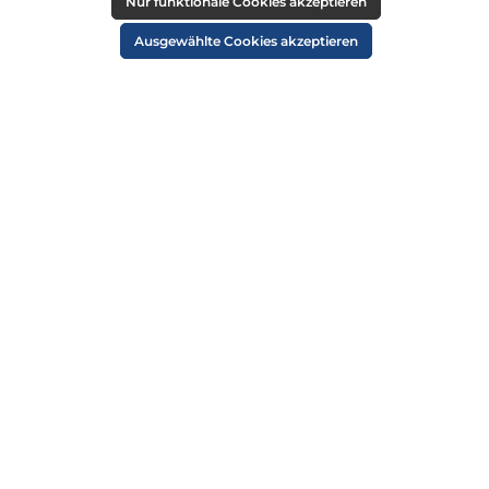
RECHTLICHES
Nur funktionale Cookies akzeptieren
Impressum
Ausgewählte Cookies akzeptieren
AGB
Datenschutz
Widerruf
Cookie-Einstellungen
ZAHLUNGSARTEN
VERSANDARTEN
SICHER EINKAUFEN
ÜBER UNS
NEWSLETTER
Alle Preise inkl. gesetzl. Mehrwertsteuer zzgl.
Versandkosten
und ggf.
Nachnahmegebühren, wenn nicht anders angegeben.
© 2026 Die Strandkorbprofis GmbH - Alle Rechte vorbehalten. Theme by
ThemeWare®