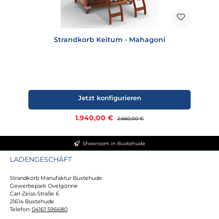
Strandkorb Keitum - Mahagoni
Jetzt konfigurieren
Verkaufspreis:
1.940,00 €
Regulärer Preis:
2.660,00 €
Showroom in Buxtehude
LADENGESCHÄFT
Strandkorb Manufaktur Buxtehude
Gewerbepark Ovelgönne
Carl-Zeiss-Straße 6
21614 Buxtehude
Telefon:
04161 596680