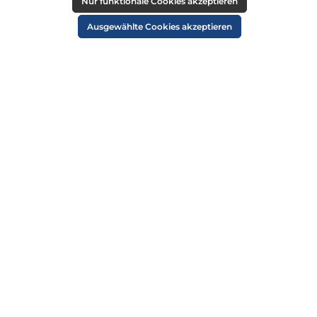
RECHTLICHES
Nur funktionale Cookies akzeptieren
Impressum
Ausgewählte Cookies akzeptieren
AGB
Datenschutz
Widerruf
Cookie-Einstellungen
ZAHLUNGSARTEN
VERSANDARTEN
SICHER EINKAUFEN
ÜBER UNS
NEWSLETTER
Alle Preise inkl. gesetzl. Mehrwertsteuer zzgl.
Versandkosten
und ggf.
Nachnahmegebühren, wenn nicht anders angegeben.
© 2026 Die Strandkorbprofis GmbH - Alle Rechte vorbehalten. Theme by
ThemeWare®