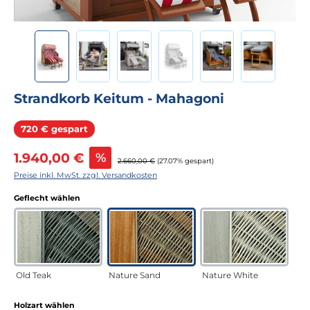
Strandkorb Keitum - Mahagoni
Rabatt
720 € gespart
Verkaufspreis:
1.940,00 €
%
Regulärer Preis:
2.660,00 €
(27.07% gespart)
Preise inkl. MwSt. zzgl. Versandkosten
auswählen
Geflecht wählen
Old Teak
Nature Sand
Nature White
auswählen
Holzart wählen