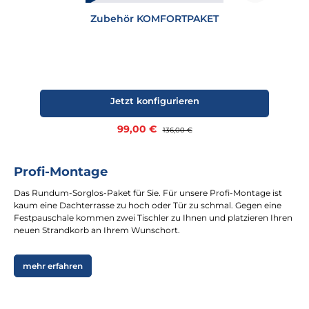
Zubehör KOMFORTPAKET
Jetzt konfigurieren
Verkaufspreis:
99,00 €
Regulärer Preis:
136,00 €
Profi-Montage
Das Rundum-Sorglos-Paket für Sie. Für unsere Profi-Montage ist
kaum eine Dachterrasse zu hoch oder Tür zu schmal. Gegen eine
Festpauschale kommen zwei Tischler zu Ihnen und platzieren Ihren
neuen Strandkorb an Ihrem Wunschort.
mehr erfahren