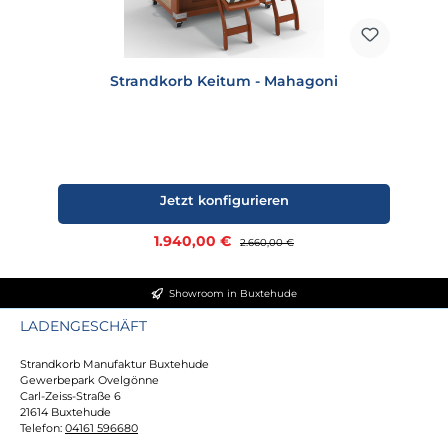
Strandkorb Keitum - Mahagoni
Jetzt konfigurieren
Verkaufspreis:
1.940,00 €
Regulärer Preis:
2.660,00 €
Showroom in Buxtehude
LADENGESCHÄFT
Strandkorb Manufaktur Buxtehude
Gewerbepark Ovelgönne
Carl-Zeiss-Straße 6
21614 Buxtehude
Telefon:
04161 596680