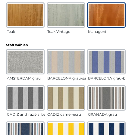
Teak
Teak Vintage
Mahagoni
auswählen
Stoff wählen
AMSTERDAM grau
BARCELONA grau-sand
BARCELONA grau-blau
CADÍZ anthrazit-silber
CADÍZ camel-ecru
GRANADA grau