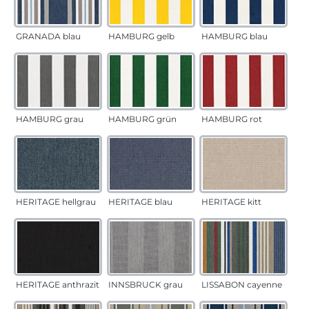
GRANADA blau
HAMBURG gelb
HAMBURG blau
HAMBURG grau
HAMBURG grün
HAMBURG rot
HERITAGE hellgrau
HERITAGE blau
HERITAGE kitt
HERITAGE anthrazit
INNSBRUCK grau
LISSABON cayenne