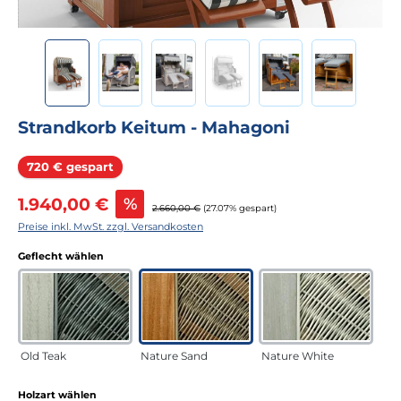
Strandkorb Keitum - Mahagoni
Rabatt
720 € gespart
Verkaufspreis:
1.940,00 €
%
Regulärer Preis:
2.660,00 €
(27.07% gespart)
Preise inkl. MwSt. zzgl. Versandkosten
auswählen
Geflecht wählen
Old Teak
Nature Sand
Nature White
auswählen
Holzart wählen