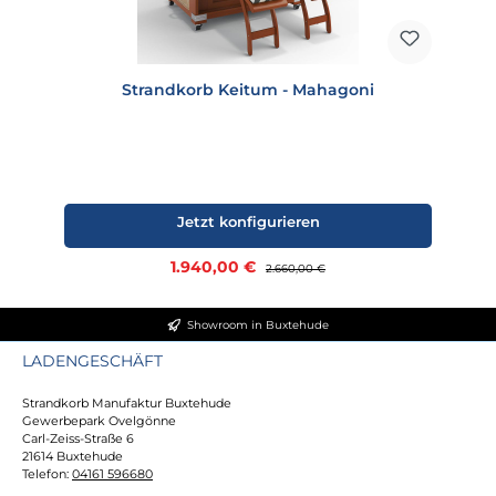
Strandkorb Keitum - Mahagoni
Jetzt konfigurieren
Verkaufspreis:
1.940,00 €
Regulärer Preis:
2.660,00 €
Showroom in Buxtehude
LADENGESCHÄFT
Strandkorb Manufaktur Buxtehude
Gewerbepark Ovelgönne
Carl-Zeiss-Straße 6
21614 Buxtehude
Telefon:
04161 596680