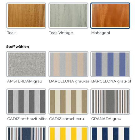
Teak
Teak Vintage
Mahagoni
auswählen
Stoff wählen
AMSTERDAM grau
BARCELONA grau-sand
BARCELONA grau-blau
CADÍZ anthrazit-silber
CADÍZ camel-ecru
GRANADA grau