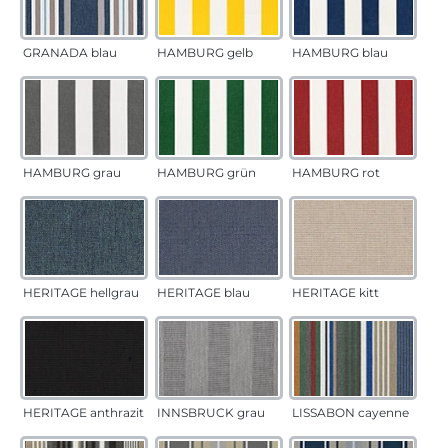
GRANADA blau
HAMBURG gelb
HAMBURG blau
HAMBURG grau
HAMBURG grün
HAMBURG rot
HERITAGE hellgrau
HERITAGE blau
HERITAGE kitt
HERITAGE anthrazit
INNSBRUCK grau
LISSABON cayenne