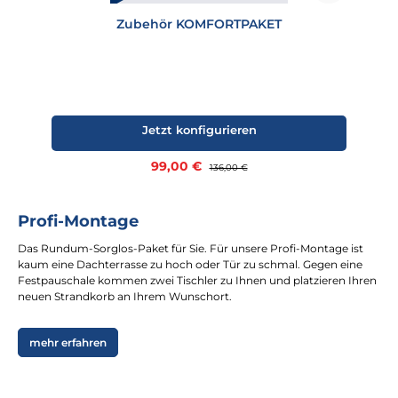
Zubehör KOMFORTPAKET
Jetzt konfigurieren
Verkaufspreis:
99,00 €
Regulärer Preis:
136,00 €
Profi-Montage
Das Rundum-Sorglos-Paket für Sie. Für unsere Profi-Montage ist
kaum eine Dachterrasse zu hoch oder Tür zu schmal. Gegen eine
Festpauschale kommen zwei Tischler zu Ihnen und platzieren Ihren
neuen Strandkorb an Ihrem Wunschort.
mehr erfahren