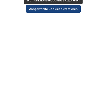
RECHTLICHES
Nur funktionale Cookies akzeptieren
Impressum
Ausgewählte Cookies akzeptieren
AGB
Datenschutz
Widerruf
Cookie-Einstellungen
ZAHLUNGSARTEN
VERSANDARTEN
SICHER EINKAUFEN
ÜBER UNS
NEWSLETTER
Alle Preise inkl. gesetzl. Mehrwertsteuer zzgl.
Versandkosten
und ggf.
Nachnahmegebühren, wenn nicht anders angegeben.
© 2026 Die Strandkorbprofis GmbH - Alle Rechte vorbehalten. Theme by
ThemeWare®