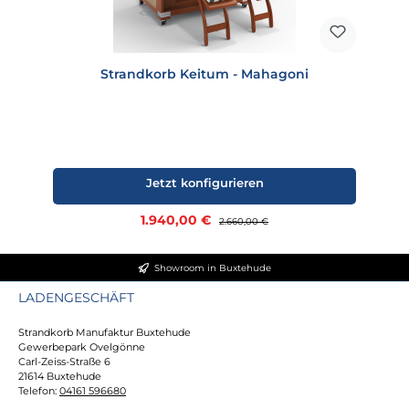
Strandkorb Keitum - Mahagoni
Jetzt konfigurieren
Verkaufspreis:
1.940,00 €
Regulärer Preis:
2.660,00 €
Showroom in Buxtehude
LADENGESCHÄFT
Strandkorb Manufaktur Buxtehude
Gewerbepark Ovelgönne
Carl-Zeiss-Straße 6
21614 Buxtehude
Telefon:
04161 596680