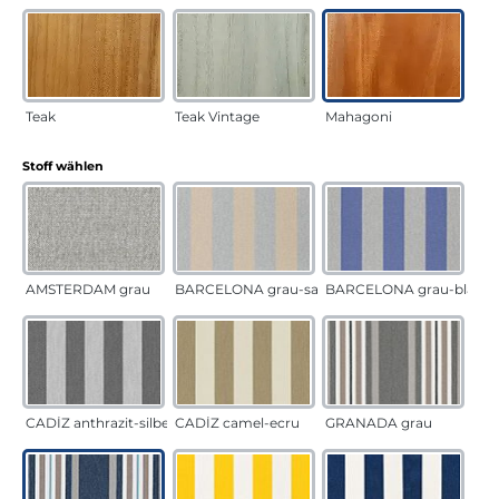
Teak
Teak Vintage
Mahagoni
auswählen
Stoff wählen
AMSTERDAM grau
BARCELONA grau-sand
BARCELONA grau-blau
CADÍZ anthrazit-silber
CADÍZ camel-ecru
GRANADA grau