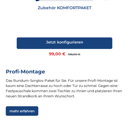
Zubehör KOMFORTPAKET
Jetzt konfigurieren
Verkaufspreis:
99,00 €
Regulärer Preis:
136,00 €
Profi-Montage
Das Rundum-Sorglos-Paket für Sie. Für unsere Profi-Montage ist
kaum eine Dachterrasse zu hoch oder Tür zu schmal. Gegen eine
Festpauschale kommen zwei Tischler zu Ihnen und platzieren Ihren
neuen Strandkorb an Ihrem Wunschort.
mehr erfahren