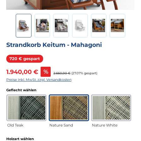
Strandkorb Keitum - Mahagoni
Rabatt
720 € gespart
Verkaufspreis:
1.940,00 €
%
Regulärer Preis:
2.660,00 €
(27.07% gespart)
Preise inkl. MwSt. zzgl. Versandkosten
auswählen
Geflecht wählen
Old Teak
Nature Sand
Nature White
auswählen
Holzart wählen