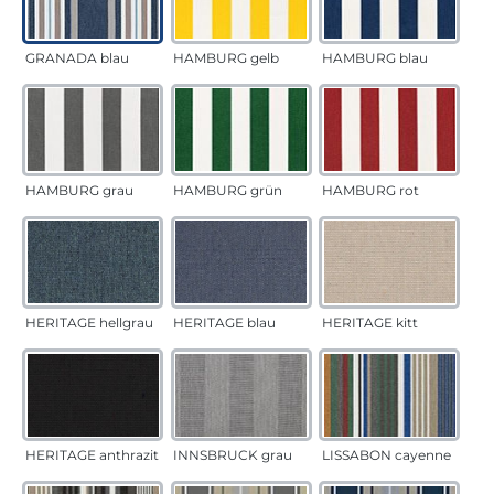
GRANADA blau
HAMBURG gelb
HAMBURG blau
HAMBURG grau
HAMBURG grün
HAMBURG rot
HERITAGE hellgrau
HERITAGE blau
HERITAGE kitt
HERITAGE anthrazit
INNSBRUCK grau
LISSABON cayenne