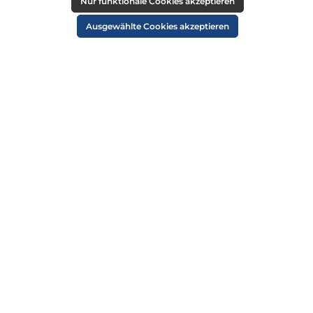
RECHTLICHES
Nur funktionale Cookies akzeptieren
Impressum
Ausgewählte Cookies akzeptieren
AGB
Datenschutz
Widerruf
Cookie-Einstellungen
ZAHLUNGSARTEN
VERSANDARTEN
SICHER EINKAUFEN
ÜBER UNS
NEWSLETTER
Alle Preise inkl. gesetzl. Mehrwertsteuer zzgl.
Versandkosten
und ggf.
Nachnahmegebühren, wenn nicht anders angegeben.
© 2026 Die Strandkorbprofis GmbH - Alle Rechte vorbehalten. Theme by
ThemeWare®