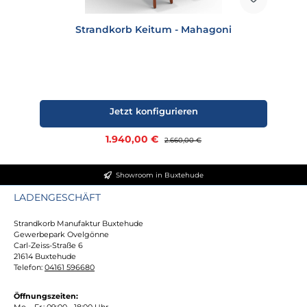
Strandkorb Keitum - Mahagoni
Jetzt konfigurieren
Verkaufspreis:
1.940,00 €
Regulärer Preis:
2.660,00 €
Showroom in Buxtehude
LADENGESCHÄFT
Strandkorb Manufaktur Buxtehude
Gewerbepark Ovelgönne
Carl-Zeiss-Straße 6
21614 Buxtehude
Telefon:
04161 596680
Öffnungszeiten:
Mo. - Fr.: 09:00 - 18:00 Uhr