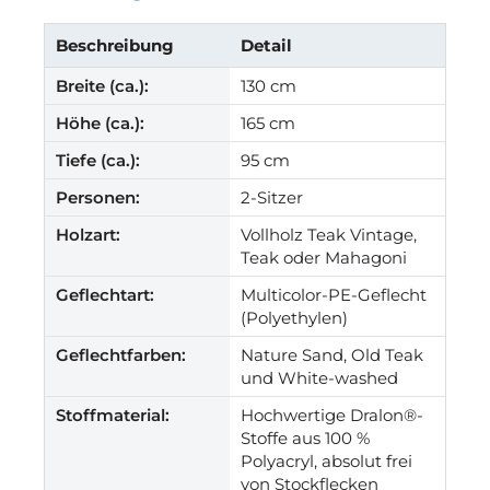
Beschreibung
Detail
Breite (ca.):
130 cm
Höhe (ca.):
165 cm
Tiefe (ca.):
95 cm
Personen:
2-Sitzer
Holzart:
Vollholz Teak Vintage,
Teak oder Mahagoni
Geflechtart:
Multicolor-PE-Geflecht
(Polyethylen)
Geflechtfarben:
Nature Sand, Old Teak
und White-washed
Stoffmaterial:
Hochwertige Dralon®-
Stoffe aus 100 %
Polyacryl, absolut frei
von Stockflecken