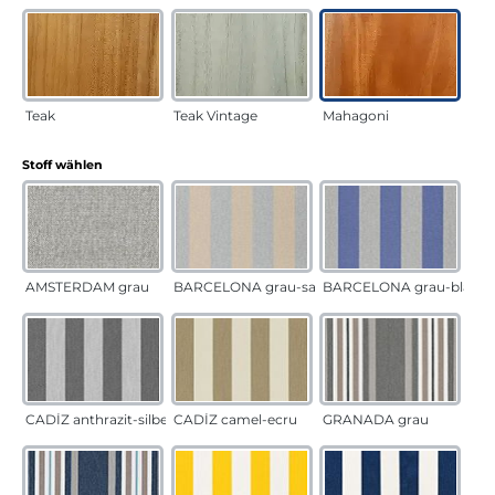
Teak
Teak Vintage
Mahagoni
auswählen
Stoff wählen
AMSTERDAM grau
BARCELONA grau-sand
BARCELONA grau-blau
CADÍZ anthrazit-silber
CADÍZ camel-ecru
GRANADA grau