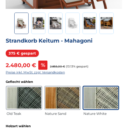
Strandkorb Keitum - Mahagoni
Rabatt
375 € gespart
Verkaufspreis:
2.480,00 €
%
Regulärer Preis:
2.855,00 €
(13.13% gespart)
Preise inkl. MwSt. zzgl. Versandkosten
auswählen
Geflecht wählen
Old Teak
Nature Sand
Nature White
auswählen
Holzart wählen