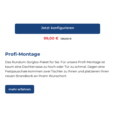
Jetzt konfigurieren
Verkaufspreis:
99,00 €
Regulärer Preis:
136,00 €
Profi-Montage
Das Rundum-Sorglos-Paket für Sie. Für unsere Profi-Montage ist
kaum eine Dachterrasse zu hoch oder Tür zu schmal. Gegen eine
Festpauschale kommen zwei Tischler zu Ihnen und platzieren Ihren
neuen Strandkorb an Ihrem Wunschort.
mehr erfahren