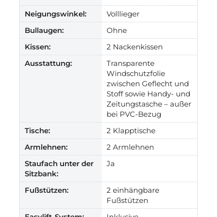
Neigungswinkel:
Volllieger
Bullaugen:
Ohne
Kissen:
2 Nackenkissen
Ausstattung:
Transparente
Windschutzfolie
zwischen Geflecht und
Stoff sowie Handy- und
Zeitungstasche – außer
bei PVC-Bezug
Tische:
2 Klapptische
Armlehnen:
2 Armlehnen
Staufach unter der
Ja
Sitzbank:
Fußstützen:
2 einhängbare
Fußstützen
Easylift-System:
Inklusive