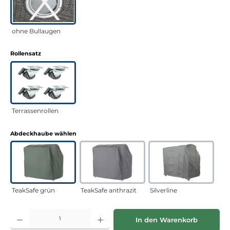
ohne Bullaugen
auswählen
Rollensatz
Terrassenrollen
auswählen
Abdeckhaube wählen
TeakSafe grün
TeakSafe anthrazit
Silverline
Produkt Anzahl: Gib den gewünschten Wert ein oder benutze die Schaltflächen
In den Warenkorb