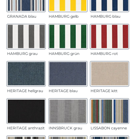
GRANADA blau
HAMBURG gelb
HAMBURG blau
HAMBURG grau
HAMBURG grün
HAMBURG rot
HERITAGE hellgrau
HERITAGE blau
HERITAGE kitt
HERITAGE anthrazit
INNSBRUCK grau
LISSABON cayenne