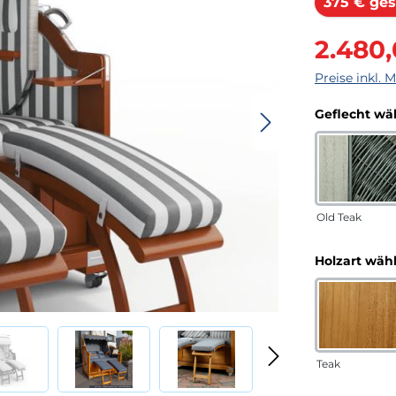
375 € ges
Verkaufsprei
2.480
Preise inkl. 
Geflecht wä
Old Teak
Holzart wäh
Teak