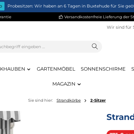
o
Probesitzen: Wir haben an 6 Tagen in Buxtehude für Sie geöf
rantie
Versandkostenfreie Lieferung der 
Wir sind für 
CKHAUBEN
GARTENMÖBEL
SONNENSCHIRME
MAGAZIN
Sie sind hier:
Strandkörbe
2-Sitzer
Stran