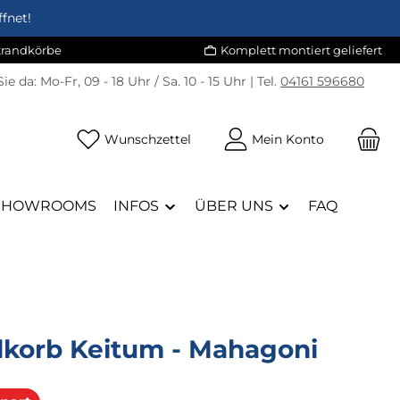
fnet!
Strandkörbe
Komplett montiert geliefert
Sie da:
Mo-Fr, 09 - 18 Uhr / Sa. 10 - 15 Uhr | Tel.
04161 596680
Du hast 0 Produkte auf dem Merk
Wunschzettel
Mein Konto
SHOWROOMS
INFOS
ÜBER UNS
FAQ
dkorb Keitum - Mahagoni