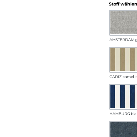
Stoff wähle
AMSTERDAM g
CADÍZ camel-
HAMBURG bla