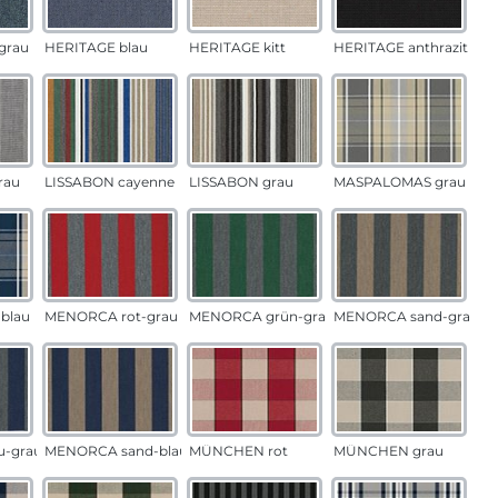
grau
HERITAGE blau
HERITAGE kitt
HERITAGE anthrazit
rau
LISSABON cayenne
LISSABON grau
MASPALOMAS grau
blau
MENORCA rot-grau
MENORCA grün-grau
MENORCA sand-grau
u-grau
MENORCA sand-blau
MÜNCHEN rot
MÜNCHEN grau