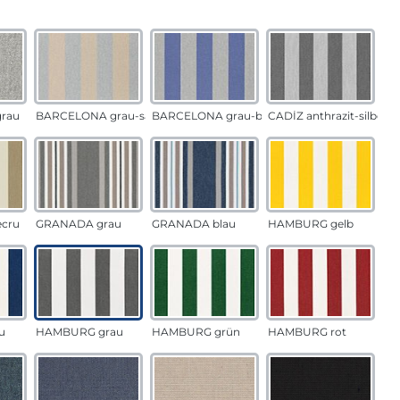
auswählen
n
rau
BARCELONA grau-sand
BARCELONA grau-blau
CADÍZ anthrazit-silber
ecru
GRANADA grau
GRANADA blau
HAMBURG gelb
u
HAMBURG grau
HAMBURG grün
HAMBURG rot