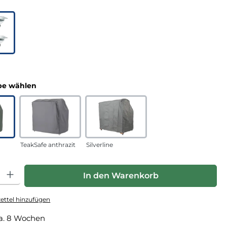
uswählen
n
auswählen
e wählen
TeakSafe anthrazit
Silverline
hl: Gib den gewünschten Wert ein oder benutze die Schaltfläche
In den Warenkorb
ttel hinzufügen
a. 8 Wochen