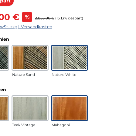
Rabatt
part
s:
,00 €
%
Regulärer Preis:
2.855,00 €
(13.13% gespart)
MwSt. zzgl. Versandkosten
auswählen
hlen
Nature Sand
Nature White
auswählen
len
Teak Vintage
Mahagoni