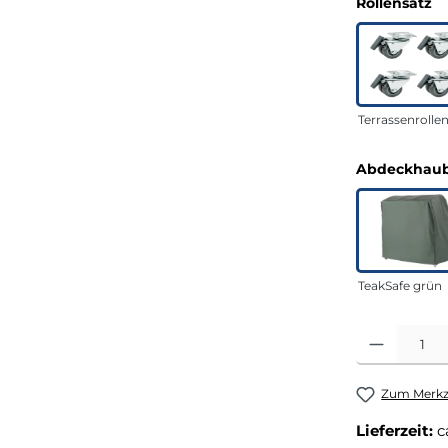
a
Rollensatz
Terrassenrolle
Abdeckhaub
TeakSafe grün
Produkt Anza
Zum Merkze
Lieferzeit:
c